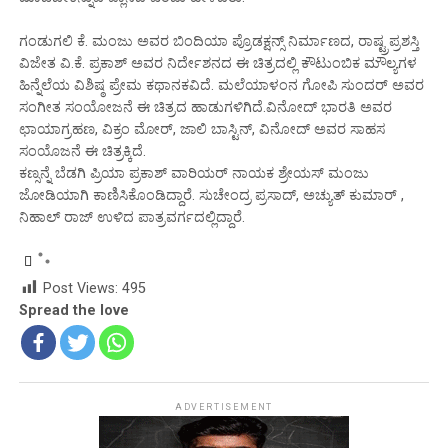
ಗಂಡುಗಲಿ ಕೆ. ಮಂಜು ಅವರ ಬಿಂದಿಯಾ ಪ್ರೊಡಕ್ಷನ್ಸ್ ನಿರ್ಮಾಣದ, ರಾಷ್ಟ್ರಪ್ರಶಸ್ತಿ
ವಿಜೇತ ವಿ.ಕೆ. ಪ್ರಕಾಶ್ ಅವರ ನಿರ್ದೇಶನದ ಈ ಚಿತ್ರದಲ್ಲಿ ಕೌಟುಂಬಿಕ ಮೌಲ್ಯಗಳ
ಹಿನ್ನೆಲೆಯ ವಿಶಿಷ್ಠ ಪ್ರೇಮ ಕಥಾನಕವಿದೆ. ಮಲೆಯಾಳಂನ ಗೋಪಿ ಸುಂದರ್ ಅವರ
ಸಂಗೀತ ಸಂಯೋಜನೆ ಈ ಚಿತ್ರದ ಹಾಡುಗಳಿಗಿದೆ.ವಿನೋದ್ ಭಾರತಿ ಅವರ
ಛಾಯಾಗ್ರಹಣ, ವಿಕ್ರಂ ಮೋರ್, ಜಾಲಿ ಬಾಸ್ಟಿನ್, ವಿನೋದ್ ಅವರ ಸಾಹಸ
ಸಂಯೊಜನೆ ಈ ಚಿತ್ರಕ್ಕಿದೆ.
ಕಣ್ಸನ್ನೆ ಬೆಡಗಿ ಪ್ರಿಯಾ ಪ್ರಕಾಶ್ ವಾರಿಯರ್ ನಾಯಕ ಶ್ರೇಯಸ್ ಮಂಜು
ಜೋಡಿಯಾಗಿ ಕಾಣಿಸಿಕೊಂಡಿದ್ದಾರೆ. ಸುಚೇಂದ್ರ ಪ್ರಸಾದ್, ಅಚ್ಯುತ್ ಕುಮಾರ್ ,
ನಿಹಾಲ್ ರಾಜ್ ಉಳಿದ ಪಾತ್ರವರ್ಗದಲ್ಲಿದ್ದಾರೆ.
Post Views:
495
Spread the love
ADVERTISEMENT