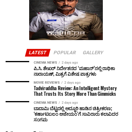
LATEST
POPULAR
GALLERY
CINEMA NEWS
2 days ago
ಪಿ.ಸಿ. ಶೇಖರ್ ನಿರ್ದೇಶನದ ‘ಮಹಾನ್’ನಲ್ಲಿ ರಾಧಿಕಾ
ನಾರಾಯಣ್, ಮಿತ್ರಗೆ ವಿಶೇಷ ಪಾತ್ರಗಳು
MOVIE REVIEWS
2 days ago
Tadviruddha Review: An Intelligent Mystery
That Trusts Its Story More Than Gimmicks
CINEMA NEWS
2 days ago
ಬಾದಾಮಿ ಬೆಟ್ಟದಲ್ಲಿ ಅದ್ಧೂರಿ ಹಾಡಿನ ಚಿತ್ರೀಕರಣ;
‘ಕರ್ಣಾಟಬಲಂ ಅಜೇಯಂ’ಗೆ ಸಾವಿರಾರು ಕಲಾವಿದರ
ಸಂಗಮ