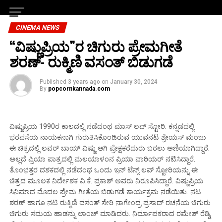
CINEMA NEWS
“ವಿಷ್ಣುಪ್ರಿಯ”ರ ಚಿಗುರು ಪ್ರೇಮಗೀತೆ
ಶರಣ್- ರುಕ್ಮಿಣಿ ವಸಂತ್ ಬಿಡುಗಡೆ
Published
3 years ago
on
January 30, 2024
By
popcornkannada.com
ವಿಷ್ಣುಪ್ರಿಯ 1990ರ ಕಾಲದಲ್ಲಿ ನಡೆದಂಥ ಮಾಸ್ ಲವ್ ಸ್ಟೋರಿ. ಕನ್ನಡದಲ್ಲಿ
ಭರವಸೆಯ ನಾಯಕನಾಗಿ ಗುರುತಿಸಿಕೊಂಡಿರುವ ಯುವನಟ ಶ್ರೇಯಸ್ ಮಂಜು
ಈ ಚಿತ್ರದಲ್ಲಿ ಲವರ್ ಬಾಯ್ ವಿಷ್ಣು ಆಗಿ ಪ್ರೇಕ್ಷಕರೆದುರು ಬರಲು ಅಣಿಯಾಗಿದ್ದಾರೆ.
ಅಲ್ಲದೆ ಪ್ರಿಯಾ ಪಾತ್ರದಲ್ಲಿ ಮಲಯಾಳಂನ ಪ್ರಿಯಾ ವಾರಿಯರ್ ನಟಿಸಿದ್ದಾರೆ.
ತೊಂಭತ್ತರ ದಶಕದಲ್ಲಿ ನಡೆದಂಥ ಒಂದು ಇನ್ ಟೆನ್ಸ್ ಲವ್ ಸ್ಟೋರಿಯನ್ನು ಈ
ಚಿತ್ರದ ಮೂಲಕ ನಿರ್ದೇಶಕ ವಿ.ಕೆ. ಪ್ರಕಾಶ್ ಅವರು ನಿರೂಪಿಸಿದ್ದಾರೆ‌. ವಿಷ್ಣುಪ್ರಿಯ
ಸಿನಿಮಾದ ಮೊದಲ ಪ್ರೇಮ ಗೀತೆಯ ಬಿಡುಗಡೆ ಕಾರ್ಯಕ್ರಮ ನಡೆಯಿತು. ನಟ
ಶರಣ್ ಹಾಗೂ ನಟಿ ರುಕ್ಮಿಣಿ ವಸಂತ್ ಸೇರಿ ನಾಗೇಂದ್ರ ಪ್ರಸಾದ್ ರಚನೆಯ ಚಿಗುರು
ಚಿಗುರು ಸಮಯ ಹಾಡನ್ನು ಲಾಂಚ್ ಮಾಡಿದರು. ನಿರ್ಮಾಪಕರಾದ ರಮೇಶ್ ರೆಡ್ಡಿ,