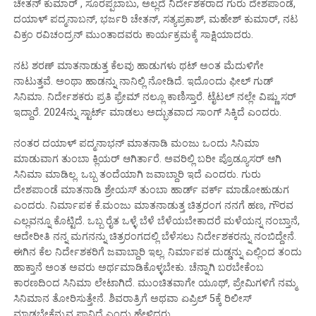
ಚೇತನ್ ಕುಮಾರ್ , ಸೂರಪ್ಪಬಾಬು, ಅಲ್ಲದೆ ನಿರ್ದೇಶಕರಾದ ಗುರು ದೇಶಪಾಂಡೆ,
ದಯಾಳ್ ಪದ್ಮನಾಬನ್, ಭರ್ಜರಿ ಚೇತನ್, ಸತ್ಯಪ್ರಕಾಶ್, ಮಹೇಶ್ ಕುಮಾರ್, ನಟ
ವಿಕ್ರಂ ರವಿಚಂದ್ರನ್ ಮುಂತಾದವರು ಕಾರ್ಯಕ್ರಮಕ್ಕೆ ಸಾಕ್ಷಿಯಾದರು.
ನಟ ಶರಣ್ ಮಾತನಾಡುತ್ತ ಕೆಲವು ಹಾಡುಗಳು ಥಟ್ ಅಂತ ಮೆದುಳಿಗೇ
ನಾಟುತ್ತವೆ. ಅಂಥಾ ಹಾಡನ್ನು ನಾನಿಲ್ಲಿ ನೋಡಿದೆ. ಇದೊಂದು ಫೀಲ್ ಗುಡ್
ಸಿನಿಮಾ. ನಿರ್ದೇಶಕರು ಪ್ರತಿ ಫ್ರೇಮ್ ನಲ್ಲೂ ಕಾಣಿಸ್ತಾರೆ. ಟೈಟಲ್ ನಲ್ಲೇ ವಿಷ್ಣು ಸರ್
ಇದ್ದಾರೆ. 2024ನ್ನು ಸ್ಟಾರ್ಟ್ ಮಾಡಲು ಅದ್ಭುತವಾದ ಸಾಂಗ್ ಸಿಕ್ಕಿದೆ ಎಂದರು.
ನಂತರ ದಯಾಳ್ ಪದ್ಮನಾಭನ್ ಮಾತನಾಡಿ ಮಂಜು ಒಂದು ಸಿನಿಮಾ
ಮಾಡುವಾಗ ತುಂಬಾ ಕ್ಲಿಯರ್ ಆಗಿರ್ತಾರೆ. ಅವರಿಲ್ಲಿ ಬರೀ ಪ್ರೊಡ್ಯೂಸರ್ ಆಗಿ
ಸಿನಿಮಾ ಮಾಡಿಲ್ಲ. ಒಬ್ಬ ತಂದೆಯಾಗಿ ಜವಾಬ್ದಾರಿ ಇದೆ ಎಂದರು. ಗುರು
ದೇಶಪಾಂಡೆ ಮಾತನಾಡಿ ಶ್ರೇಯಸ್ ತುಂಬಾ ಹಾರ್ಡ್ ವರ್ಕ್ ಮಾಡೋ‌ಹುಡುಗ
ಎಂದರು. ನಿರ್ಮಾಪಕ ಕೆ.ಮಂಜು ಮಾತನಾಡುತ್ತ ಚಿತ್ರರಂಗ ನನಗೆ ಹಣ, ಗೌರವ
ಎಲ್ಲವನ್ನೂ ಕೊಟ್ಟಿದೆ. ಒಬ್ಬ ರೈತ ಒಳ್ಳೆ ಬೆಳೆ ಬೆಳೆಯಬೇಕಾದರೆ ಮಳೆಯನ್ನ ನಂಬ್ತಾನೆ,
ಆದೇರೀತಿ ನನ್ನ ಮಗನನ್ನು ಚಿತ್ರರಂಗದಲ್ಲಿ ಬೆಳೆಸಲು ನಿರ್ದೇಶಕರನ್ನು ನಂಬಿದ್ದೇನೆ.
ಈಗಿನ ಕೆಲ ನಿರ್ದೇಶಕರಿಗೆ ಜವಾಬ್ದಾರಿ ಇಲ್ಲ. ನಿರ್ಮಾಪಕ ದುಡ್ಡನ್ನು ಎಲ್ಲಿಂದ ತಂದು
ಹಾಕ್ತಾನೆ ಅಂತ ಅವರು ಅರ್ಥಮಾಡಿಕೊಳ್ಳಬೇಕು. ಚೆನ್ನಾಗಿ ಬರಬೇಕೆಂಬ
ಕಾರಣದಿಂದ ಸಿನಿಮಾ ಲೇಟಾಗಿದೆ. ಮುಂಚಿತವಾಗೇ ಯೂಥ್, ಪ್ರೇಮಿಗಳಿಗೆ ನಮ್ಮ
ಸಿನಿಮಾನ ತೋರಿಸುತ್ತೇನೆ. ಶಿವರಾತ್ರಿಗೆ ಅಥವಾ ಏಪ್ರಿಲ್ 5ಕ್ಕೆ ರಿಲೀಸ್
ಮಾಡಬೇಕೆನ್ನುವ ಪ್ಲಾನಿದೆ ಎಂದು ಹೇಳಿದರು.