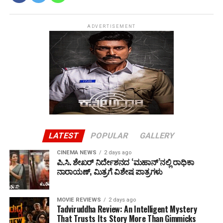
ADVERTISEMENT
LATEST
POPULAR
GALLERY
CINEMA NEWS
2 days ago
ಪಿ.ಸಿ. ಶೇಖರ್ ನಿರ್ದೇಶನದ ‘ಮಹಾನ್’ನಲ್ಲಿ ರಾಧಿಕಾ
ನಾರಾಯಣ್, ಮಿತ್ರಗೆ ವಿಶೇಷ ಪಾತ್ರಗಳು
MOVIE REVIEWS
2 days ago
Tadviruddha Review: An Intelligent Mystery
That Trusts Its Story More Than Gimmicks