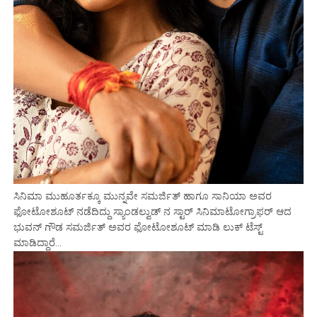
ಸಿನಿಮಾ ಮುಹೂರ್ತಕ್ಕೂ ಮುನ್ನವೇ ಸಮರ್ಜಿತ್ ಹಾಗೂ ಸಾನಿಯಾ ಅವರ
ಫೋಟೋಶೂಟ್ ನಡೆದಿದ್ದು ಸ್ಯಾಂಡಲ್ವುಡ್ ನ ಸ್ಟಾರ್ ಸಿನಿಮಾಟೋಗ್ರಾಫರ್ ಆದ
ಭುವನ್ ಗೌಡ ಸಮರ್ಜಿತ್ ಅವರ ಫೋಟೋಶೂಟ್ ಮಾಡಿ ಲುಕ್ ಟೆಸ್ಟ್
ಮಾಡಿದ್ದಾರೆ…