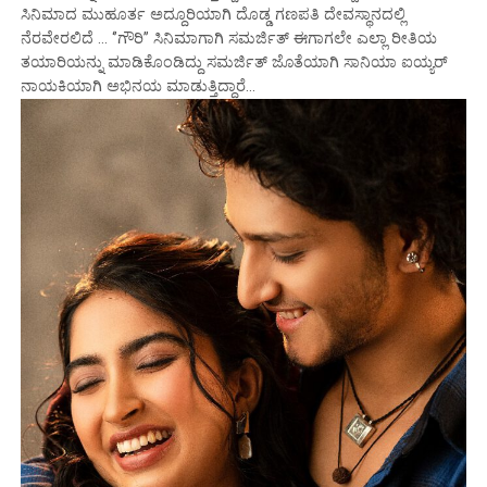
ಸಿನಿಮಾದ ಮುಹೂರ್ತ ಅದ್ದೂರಿಯಾಗಿ ದೊಡ್ಡ ಗಣಪತಿ ದೇವಸ್ಥಾನದಲ್ಲಿ
ನೆರವೇರಲಿದೆ … ‘’ಗೌರಿ’’ ಸಿನಿಮಾಗಾಗಿ ಸಮರ್ಜಿತ್ ಈಗಾಗಲೇ ಎಲ್ಲಾ ರೀತಿಯ
ತಯಾರಿಯನ್ನು ಮಾಡಿಕೊಂಡಿದ್ದು ಸಮರ್ಜಿತ್ ಜೊತೆಯಾಗಿ ಸಾನಿಯಾ ಐಯ್ಯರ್
ನಾಯಕಿಯಾಗಿ ಅಭಿನಯ ಮಾಡುತ್ತಿದ್ದಾರೆ…