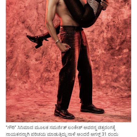
‘’ಗೌರಿ’’ ಸಿನಿಮಾದ ಮೂಲಕ ಸಮರ್ಜಿತ್ ಲಂಕೇಶ್ ಅವರನ್ನ ಚಿತ್ರರಂಗಕ್ಕೆ
ನಾಯಕನನ್ನಾಗಿ ಪರಿಚಯ ಮಾಡುತ್ತಿದ್ದು ನಾಳೆ ಅಂದರೆ ಆಗಸ್ಟ್ 31 ರಂದು