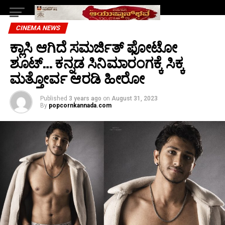
CINEMA NEWS
ಕ್ಲಾಸಿ ಆಗಿದೆ ಸಮರ್ಜಿತ್ ಫೋಟೋ
ಶೂಟ್… ಕನ್ನಡ ಸಿನಿಮಾರಂಗಕ್ಕೆ ಸಿಕ್ಕ
ಮತ್ತೋರ್ವ ಆರಡಿ ಹೀರೋ
Published
3 years ago
on
August 31, 2023
By
popcornkannada.com