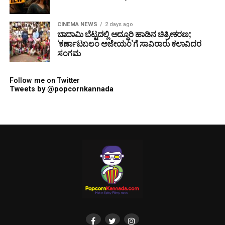
CINEMA NEWS
2 days ago
ಬಾದಾಮಿ ಬೆಟ್ಟದಲ್ಲಿ ಅದ್ಧೂರಿ ಹಾಡಿನ ಚಿತ್ರೀಕರಣ;
‘ಕರ್ಣಾಟಬಲಂ ಅಜೇಯಂ’ಗೆ ಸಾವಿರಾರು ಕಲಾವಿದರ
ಸಂಗಮ
Follow me on Twitter
Tweets by @popcornkannada