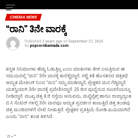
CINEMA NEWS
“ರಾನಿ” 3ನೇ ವಾರಕ್ಕೆ
Published
2 years ago
on
September 27, 2024
By
popcornkannada.com
ಕನ್ನಡ ಸಿನಿಮಾಗಳು ಹೆಚ್ಚು ಓಡುತ್ತಿಲ್ಲ ಎಂಬ ಮಾತುಗಳು ಕೇಳಿ ಬರುತ್ತಿರುವ ಈ
ಸಮಯದಲ್ಲಿ “ರಾನಿ” 3ನೇ ವಾರಕ್ಕೆ ಕಾಲಿಟ್ಟಿದ್ದಾನೆ. ಗಟ್ಟಿ ಕತೆ ಹೊಸತನದ ಚಿತ್ರಕಥೆ
ಅದ್ಭುತ ಮೇಕಿಂಗ್ ನಿಂದ “ರಾನಿ” ಸದ್ದು ಮಾಡಿದ್ದಾನೆ, ಪ್ರೇಕ್ಷಕರ ಮನ ಗೆದ್ದಿದ್ದಾನೆ.
ಯಶಸ್ವಿಯಾಗಿ 3ನೇ ವಾರಕ್ಕೆ ಪ್ರವೇಶಿಸಿದ್ದಾನೆ. 25 ದಿನ ಪೂರೈಸುವ ಸೂಚನೆಯನ್ನೂ
ನೀಡಿದ್ದಾನೆ. ಮುಖ್ಯ ಚಿತ್ರ ಕೆ.ಜಿ ರಸ್ತೆಯ ಅನುಪಮ, ಮಲ್ಟಿಪ್ಲೆಕ್ಸ್ ಹಾಗೂ ರಾಜ್ಯಾದ್ಯಂತ
ಬಿ.ಸಿ ಸೆಂಟರ್ ಗಳಲ್ಲಿ 3ನೇ ವಾರವೂ ಅದ್ಭುತ ಪ್ರದರ್ಶನ ಕಾಣುತ್ತಿದೆ.ಚಿತ್ರ ತಂಡವು
ಚಿತ್ರ ಮಂದಿರಗಳಿಗೆ ಬೇಟಿ ನೀಡುತ್ತಿದೆ. ಪ್ರೇಕ್ಷಕರ ಪ್ರತಿಕ್ರಿಯೆ ನೋಡಿ ಖುಷಿಯಾಗಿದೆ
ಎಂದು “ರಾನಿ” ತಂಡ ತಿಳಿಸಿದೆ.