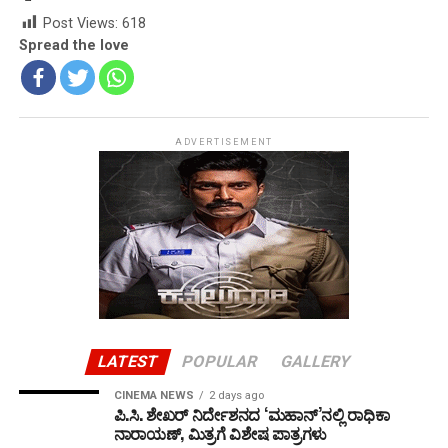
Post Views:
618
Spread the love
ADVERTISEMENT
LATEST
POPULAR
GALLERY
CINEMA NEWS
2 days ago
ಪಿ.ಸಿ. ಶೇಖರ್ ನಿರ್ದೇಶನದ ‘ಮಹಾನ್’ನಲ್ಲಿ ರಾಧಿಕಾ
ನಾರಾಯಣ್, ಮಿತ್ರಗೆ ವಿಶೇಷ ಪಾತ್ರಗಳು