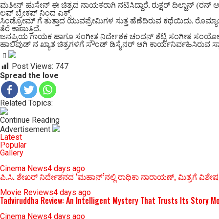
ಮತೀನ್ ಹುಸೇನ್ ಈ ಚಿತ್ರದ ನಾಯಕರಾಗಿ ನಟಿಸಿದ್ದಾರೆ. ರುಕ್ಷರ್ ದಿಲ್ಹಾನ್ (ರನ್ 
ಲವ್ ಬ್ರೇಕಪ್ ನಿಂದ ಎಕ್ಸ್
ಸಿಂಡ್ರೋಮ್ ಗೆ ತುತ್ತಾದ ಯುವಪ್ರೇಮಿಗಳ ಸುತ್ತ ಹೆಣೆದಿರುವ ಕಥೆಯಿದು. ರೊಮ್ಯಾಂಟಿ
ತೆರೆ ಕಾಣುತ್ತಿದೆ.
ಜನಪ್ರಿಯ ಗಾಯಕ ಹಾಗೂ ಸಂಗೀತ ನಿರ್ದೇಶಕ ಚಂದನ್ ಶೆಟ್ಟಿ ಸಂಗೀತ ಸಂಯೋಜಿಸಿ
ಹಾಲಿವುಡ್ ನ ಖ್ಯಾತ ಚಿತ್ರಗಳಿಗೆ ಸೌಂಡ್ ಡಿಸೈನರ್ ಆಗಿ ಕಾರ್ಯನಿರ್ವಹಿಸಿರುವ ಸ್ಕಾಟ
Post Views:
747
Spread the love
Related Topics:
Continue Reading
Advertisement
Latest
Popular
Gallery
Cinema News
4 days ago
ಪಿ.ಸಿ. ಶೇಖರ್ ನಿರ್ದೇಶನದ ‘ಮಹಾನ್’ನಲ್ಲಿ ರಾಧಿಕಾ ನಾರಾಯಣ್, ಮಿತ್ರಗೆ ವಿಶೇಷ
Movie Reviews
4 days ago
Tadviruddha Review: An Intelligent Mystery That Trusts Its Story 
Cinema News
4 days ago