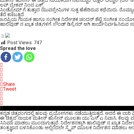
ಮತೀನ್ ಹುಸೇನ್ ಈ ಚಿತ್ರದ ನಾಯಕರಾಗಿ ನಟಿಸಿದ್ದಾರೆ. ರುಕ್ಷರ್ ದಿಲ್ಹಾನ್ (ರನ್ 
ಲವ್ ಬ್ರೇಕಪ್ ನಿಂದ ಎಕ್ಸ್
ಸಿಂಡ್ರೋಮ್ ಗೆ ತುತ್ತಾದ ಯುವಪ್ರೇಮಿಗಳ ಸುತ್ತ ಹೆಣೆದಿರುವ ಕಥೆಯಿದು. ರೊಮ್ಯಾಂಟಿ
ತೆರೆ ಕಾಣುತ್ತಿದೆ.
ಜನಪ್ರಿಯ ಗಾಯಕ ಹಾಗೂ ಸಂಗೀತ ನಿರ್ದೇಶಕ ಚಂದನ್ ಶೆಟ್ಟಿ ಸಂಗೀತ ಸಂಯೋಜಿಸಿ
ಹಾಲಿವುಡ್ ನ ಖ್ಯಾತ ಚಿತ್ರಗಳಿಗೆ ಸೌಂಡ್ ಡಿಸೈನರ್ ಆಗಿ ಕಾರ್ಯನಿರ್ವಹಿಸಿರುವ ಸ್ಕಾಟ
Post Views:
747
Spread the love
Share
Tweet
ಕನ್ನಡ ಚಿತ್ರರಂಗದಲ್ಲಿ ಹಲವು ಪ್ರಯೋಗಗಳು ನಡೆಯುತ್ತಿರುತ್ತದೆ. ಆದರೆ ಈ ಬಾರ
ಈ ಚಿತ್ರದ ನಾಯಕ ಮತೀನ್ ಹುಸೇನ್ ಮೂಲತಃ ಯು ಎಸ್ ಎ ನಿವಾಸಿ. ಕೆಲವು ವರ್ಷಗ
ಸಿನಿಮಾ ಮಾಡಲು ಮುಂದಾಗುತ್ತಾರೆ. ನಿರ್ದೇಶನಕ್ಕಾಗಿ ಹಾಲಿವುಡ್ ನ ಖ್ಯಾತ ನಿರ್ದೇ
ತಂತ್ರಜ್ಞಾನ ಬಳಸಿಕೊಂಡು ಅಲ್ಲಿಂದಲೇ ಸ್ಕೈಪ್ ಮೂಲಕ ನಿರ್ದೇಶನ‌ ಮಾಡಲು ಆರಂಭಿಸು