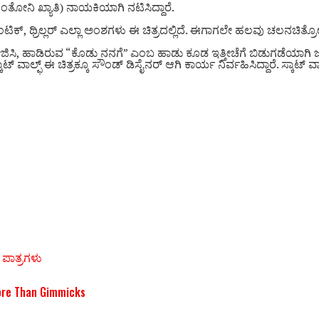
ಆಂತೋನಿ ಖ್ಯಾತಿ) ನಾಯಕಿಯಾಗಿ ನಟಿಸಿದ್ದಾರೆ.
ಕ್, ಥ್ರಿಲ್ಲರ್ ಎಲ್ಲಾ ಅಂಶಗಳು ಈ ಚಿತ್ರದಲ್ಲಿದೆ. ಈಗಾಗಲೇ ಹಲವು ಚಲನಚಿತ್ರೋತ್ಸ
, ಹಾಡಿರುವ “ಕೊಡು ನನಗೆ” ಎಂಬ ಹಾಡು ಕೂಡ ಇತ್ತೀಚೆಗೆ ಬಿಡುಗಡೆಯಾಗಿ ಜನಪ
್ ವಾಲ್ಫ್ ಈ ಚಿತ್ರಕ್ಕೂ ಸೌಂಡ್‌ ಡಿಸೈನರ್ ಆಗಿ ಕಾರ್ಯ ನಿರ್ವಹಿಸಿದ್ದಾರೆ. ಸ್ಕಾಟ್ 
 ಪಾತ್ರಗಳು
More Than Gimmicks