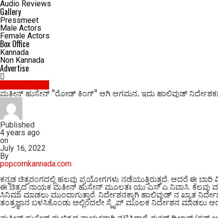
Audio Reviews
Gallery
Pressmeet
Male Actors
Female Actors
Box Office
Kannada
Non Kannada
Advertise
Cinema News
ಮತೀನ್ ಹುಸೇನ್ ‌”ರೋಡ್ ಕಿಂಗ್” ಆಗಿ ಆಗಮನ. ಇದು ಹಾಲಿವುಡ್ ನಿರ್ದೇಶಕನ 
Published
4 years ago
on
July 16, 2022
By
popcornkannada.com
ಕನ್ನಡ ಚಿತ್ರರಂಗದಲ್ಲಿ ಹಲವು ಪ್ರಯೋಗಗಳು ನಡೆಯುತ್ತಿರುತ್ತದೆ. ಆದರೆ ಈ ಬಾರ
ಈ ಚಿತ್ರದ ನಾಯಕ ಮತೀನ್ ಹುಸೇನ್ ಮೂಲತಃ ಯು ಎಸ್ ಎ ನಿವಾಸಿ. ಕೆಲವು ವರ್ಷಗ
ಸಿನಿಮಾ ಮಾಡಲು ಮುಂದಾಗುತ್ತಾರೆ. ನಿರ್ದೇಶನಕ್ಕಾಗಿ ಹಾಲಿವುಡ್ ನ ಖ್ಯಾತ ನಿರ್ದೇ
ತಂತ್ರಜ್ಞಾನ ಬಳಸಿಕೊಂಡು ಅಲ್ಲಿಂದಲೇ ಸ್ಕೈಪ್ ಮೂಲಕ ನಿರ್ದೇಶನ‌ ಮಾಡಲು ಆರಂಭಿಸು