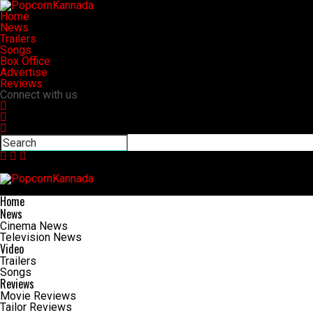
Home
News
Trailers
Songs
Box Office
Advertise
Reviews
Connect with us
Home
News
Cinema News
Television News
Video
Trailers
Songs
Reviews
Movie Reviews
Tailor Reviews