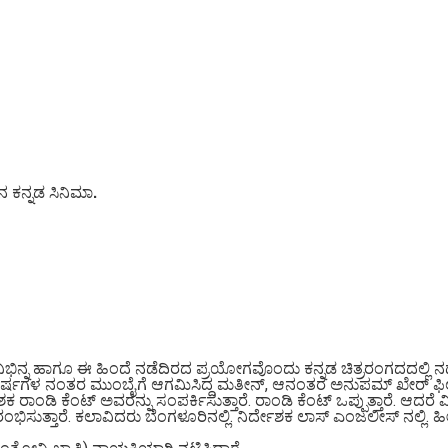
ಕನ್ನಡ ಸಿನಿಮಾ.
ಿ ವಿಭಿನ್ನ ಹಾಗೂ ಈ ಹಿಂದೆ ನಡೆದಿರದ ಪ್ರಯೋಗವೊಂದು ಕನ್ನಡ ಚಿತ್ರರಂಗದದಲ್ಲಿ 
ಳ ನಂತರ ಮುಂಬೈಗೆ ಆಗಮಿಸಿದ್ದ ಮತೀನ್, ಆನಂತರ ಅನುಪಮ್ ಖೇರ್ ಫಿಲ್ಮ್ ಇನ್ಸ
ಶಕ ರಾಂಡಿ ಕೆಂಟ್ ಅವರನ್ನು ಸಂಪರ್ಕಿಸುತ್ತಾರೆ. ರಾಂಡಿ ಕೆಂಟ್ ಒಪ್ಪುತ್ತಾರೆ. ಆದ
ತ್ತಾರೆ. ಕಲಾವಿದರು ಬೆಂಗಳೂರಿನಲ್ಲಿ. ನಿರ್ದೇಶಕ ಲಾಸ್ ಎಂಜಲೀಸ್ ನಲ್ಲಿ. ಹೀಗೆ “