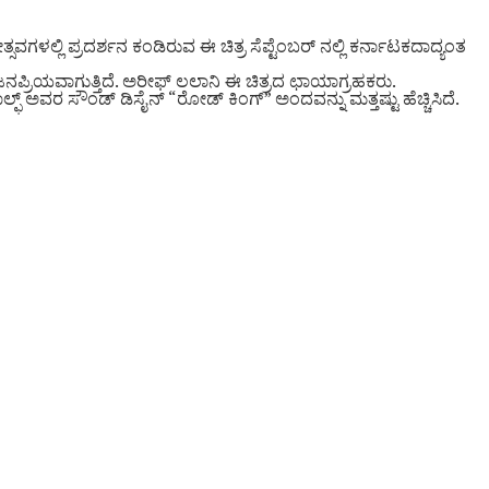
ವಗಳಲ್ಲಿ ಪ್ರದರ್ಶನ ಕಂಡಿರುವ ಈ ಚಿತ್ರ ಸೆಪ್ಟೆಂಬರ್ ನಲ್ಲಿ ಕರ್ನಾಟಕದಾದ್ಯಂತ
್ರಿಯವಾಗುತ್ತಿದೆ. ಅರೀಫ್ ಲಲಾನಿ ಈ ಚಿತ್ರದ ಛಾಯಾಗ್ರಹಕರು.
ವಾಲ್ಫ್ ಅವರ ಸೌಂಡ್ ಡಿಸೈನ್ “ರೋಡ್ ಕಿಂಗ್” ಅಂದವನ್ನು ಮತ್ತಷ್ಟು ಹೆಚ್ಚಿಸಿದೆ.