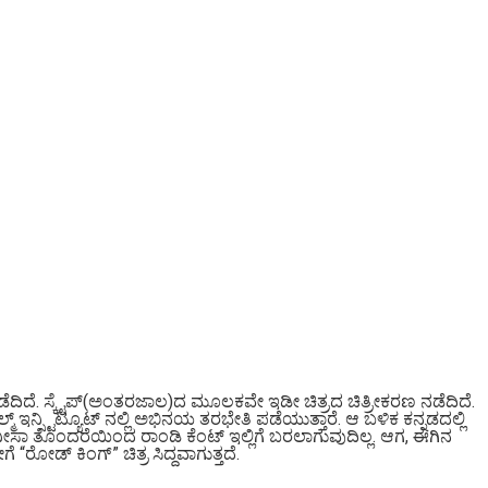
ನಡೆದಿದೆ. ಸ್ಕೈಪ್(ಅಂತರಜಾಲ)ದ ಮೂಲಕವೇ ಇಡೀ ಚಿತ್ರದ ಚಿತ್ರೀಕರಣ ನಡೆದಿದೆ.
್ಟಿಟ್ಯೂಟ್ ನಲ್ಲಿ ಅಭಿನಯ ತರಭೇತಿ ಪಡೆಯುತ್ತಾರೆ. ಆ ಬಳಿಕ ಕನ್ನಡದಲ್ಲಿ
ರೆ ವೀಸಾ ತೊಂದರೆಯಿಂದ ರಾಂಡಿ ಕೆಂಟ್ ಇಲ್ಲಿಗೆ ಬರಲಾಗುವುದಿಲ್ಲ.‌ ಆಗ, ಈಗಿನ
ರೋಡ್ ಕಿಂಗ್” ಚಿತ್ರ ಸಿದ್ದವಾಗುತ್ತದೆ.