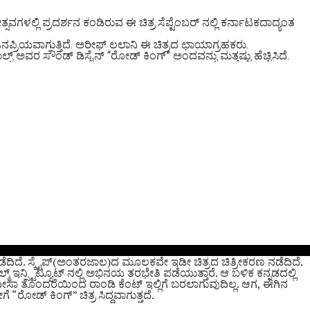
ವಗಳಲ್ಲಿ ಪ್ರದರ್ಶನ ಕಂಡಿರುವ ಈ ಚಿತ್ರ ಸೆಪ್ಟೆಂಬರ್ ನಲ್ಲಿ ಕರ್ನಾಟಕದಾದ್ಯಂತ
್ರಿಯವಾಗುತ್ತಿದೆ. ಅರೀಫ್ ಲಲಾನಿ ಈ ಚಿತ್ರದ ಛಾಯಾಗ್ರಹಕರು.
ವಾಲ್ಫ್ ಅವರ ಸೌಂಡ್ ಡಿಸೈನ್ “ರೋಡ್ ಕಿಂಗ್” ಅಂದವನ್ನು ಮತ್ತಷ್ಟು ಹೆಚ್ಚಿಸಿದೆ.
 ನಡೆದಿದೆ. ಸ್ಕೈಪ್(ಅಂತರಜಾಲ)ದ ಮೂಲಕವೇ ಇಡೀ ಚಿತ್ರದ ಚಿತ್ರೀಕರಣ ನಡೆದಿದೆ.
್ಟಿಟ್ಯೂಟ್ ನಲ್ಲಿ ಅಭಿನಯ ತರಭೇತಿ ಪಡೆಯುತ್ತಾರೆ. ಆ ಬಳಿಕ ಕನ್ನಡದಲ್ಲಿ
ರೆ ವೀಸಾ ತೊಂದರೆಯಿಂದ ರಾಂಡಿ ಕೆಂಟ್ ಇಲ್ಲಿಗೆ ಬರಲಾಗುವುದಿಲ್ಲ.‌ ಆಗ, ಈಗಿನ
“ರೋಡ್ ಕಿಂಗ್” ಚಿತ್ರ ಸಿದ್ದವಾಗುತ್ತದೆ.