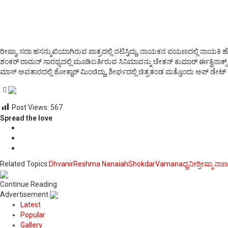
ರೀಷ್ಮಾ, ಸದಾ ಹಸನ್ಮುಖಿಯಾಗಿರುವ ಪಾತ್ರದಲ್ಲಿ ನಟಿಸ್ತಿದ್ದು, ನಾಯಕನ ಪಯಣದಲ್ಲಿ ನಾಯಕಿ ಹ
ಶಂಕರ್ ರಾಮನ್ ಸಾರಥ್ಯದಲ್ಲಿ ಮೂಡಿಬರ್ತಿರುವ ಸಿನಿಮಾವನ್ನು ಚೇತನ್ ಕುಮಾರ್ ರ್ಈಕ್ವಿನಾಕ್ಸ್ 
ಮಾಸ್ ಅವತಾರದಲ್ಲಿ ಶೋಕ್ದಾರ್ ಮಿಂಚಿದ್ದು, ಶೀರ್ಘದಲ್ಲಿ ಚಿತ್ರತಂಡ ಮತ್ತೊಂದು ಅಪ್ ಡೇಟ್ ಗೆ ಸ
Post Views:
567
Spread the love
Related Topics:
Dhvanir
Reshma Nanaiah
Shokdar
Vamana
ಧ್ವನೀರ್
ರೀಷ್ಮಾ ನಾ
Continue Reading
Advertisement
Latest
Popular
Gallery