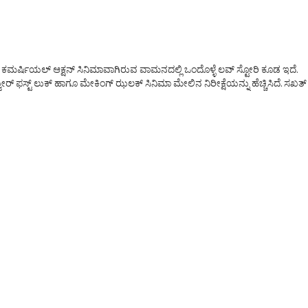
ಟ್ ಕಮರ್ಷಿಯಲ್ ಆಕ್ಷನ್ ಸಿನಿಮಾವಾಗಿರುವ ವಾಮನದಲ್ಲಿ ಒಂದೊಳ್ಳೆ ಲವ್ ಸ್ಟೋರಿ ಕೂಡ ಇದೆ.
ೀರ್ ಫಸ್ಟ್ ಲುಕ್ ಹಾಗೂ ಮೇಕಿಂಗ್ ಝಲಕ್ ಸಿನಿಮಾ ಮೇಲಿನ ನಿರೀಕ್ಷೆಯನ್ನು ಹೆಚ್ಚಿಸಿದೆ. ಸಖತ್