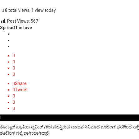
8 total views, 1 view today
Post Views:
567
Spread the love
Share
Tweet
ಶೋಕ್ದಾರ್ ಖ್ಯಾತಿಯ ಧ್ವನೀರ್ ಗೌಡ ನಟಿಸ್ತಿರುವ ವಾಮನ ಸಿನಿಮಾದ ಶೂಟಿಂಗ್ ಭರದಿಂದ ಸಾಗ್ತಿ
ಶೂಟಿಂಗ್ ನಲ್ಲಿ ಭಾಗಿಯಾಗಿದ್ದಾರೆ.