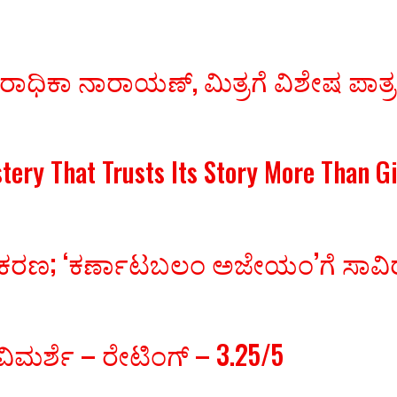
 ರಾಧಿಕಾ ನಾರಾಯಣ್, ಮಿತ್ರಗೆ ವಿಶೇಷ ಪಾತ್
stery That Trusts Its Story More Than 
ಚಿತ್ರೀಕರಣ; ‘ಕರ್ಣಾಟಬಲಂ ಅಜೇಯಂ’ಗೆ ಸ
ಿಮರ್ಶೆ – ರೇಟಿಂಗ್ – 3.25/5