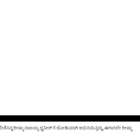
ಶಿಸಿದ್ದ ರೀಷ್ಮಾ ನಾಣಯ್ಯ ಧ್ವನೀರ್ ಗೆ ಜೋಡಿಯಾಗಿ ಅಭಿನಯಿಸ್ತಿದ್ದು, ಈಗಾಗಲೇ ರೀಷ್ಮಾ