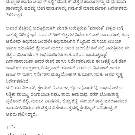
ಮಲ್ನಾಡ್ ಹಾಗೂ ಚಂದನ್ ಶೆಟ್ಟಿ “ಮಾರುತ” ಚಿತ್ರದ ಹಾಡುಗಳನ್ನು ಮಧುರವಾಗಿ
ಹಾಡಿದ್ದಾರೆ. ಆದಷ್ಟು ಬೇಗ ಹಾಡುಗಳನ್ನು ಬಿಡುಗಡೆ ಮಾಡುವುದಾಗಿ ನಿರ್ದೇಶಕರು
ತಿಳಿಸಿದ್ದಾರೆ.
ಅಪಾರ ವೆಚ್ಚದಲ್ಲಿ ಅದ್ದೂರಿಯಾಗಿ ಮೂಡಿ ಬರುತ್ತಿರುವ “ಮಾರುತ” ಚಿತ್ರದ‌ ಬಗ್ಗೆ
ಸಾಕಷ್ಟು ನಿರೀಕ್ಷೆ ಇದೆ.‌ ಸೂಪರ್ ಹಿಟ್ ಚಿತ್ರಗಳ ನಿರ್ದೇಶಕ ಎಸ್ ನಾರಾಯಣ್, ತಮ್ಮ
ಅಮೋಘ ಅಭಿನಯದಿಂದಲೇ ಅಭಿಮಾನಿಗಳ ಗೆದ್ದಿರುವ ದುನಿಯಾ ವಿಜಯ್
ಹಾಗೂ ಯುವನಟ ಶ್ರೇಯಸ್ ಮಂಜು ಅವರ ಕಾಂಬಿನೇಶನ್ ನಲ್ಲಿ ಬರುತ್ತಿರುವ ಈ
ಚಿತ್ರದ ಬಿಡುಗಡೆಗಾಗಿ ಅಭಿಮಾನಿಗಳು ಕಾತುರದಿಂದ ಕಾಯುತ್ತಿದ್ದಾರೆ.
ಎಸ್ ನಾರಾಯಣ್ ಅವರ ರಚನೆ ಹಾಗೂ ನಿರ್ದೇಶನವಿರುವ ಈ ಚಿತ್ರಕ್ಕೆ ಪಿ.ಕೆ.ಹೆಚ್
ದಾಸ್ ಛಾಯಾಗ್ರಹಣ, ಶಿವಪ್ರಸಾದ್ ಯಾದವ್ ಸಂಕಲನ, ವಿನೋದ್ ಹಾಗೂ
ಅರ್ಜುನ್ ಸಾಹಸ ನಿರ್ದೇಶನ ಮತ್ತು ಮೋಹನ್ ಕುಮಾರ್, ಸಂತು ಅವರ ನೃತ್ಯ
ನಿರ್ದೇಶನವಿದೆ.
ದುನಿಯಾ ವಿಜಯ್, ಶ್ರೇಯಸ್ ಕೆ ಮಂಜು‌, ಬೃಂದಾ(ನಾಯಕಿ), ಸಾಧುಕೋಕಿಲ,
ನಿಶ್ವಿಕಾ ನಾಯ್ಡು, ರಂಗಾಯಣ ರಘು, ತಾರಾ ಅನುರಾಧ, ಶರತ್ ಲೋಹಿತಾಶ್ವ,
ಪ್ರಮೋದ್ ಶೆಟ್ಟಿ, ಮಂಜು ಪಾವಗಡ , ಚಿತ್ರಾ ಶೆಣೈ, ಸುಜಯ್ ಶಾಸ್ತ್ರಿ ಮುಂತಾದವರ
ತಾರಾಬಳಗವಿರುವ ಈ ಚಿತ್ರದ ವಿಶೇಷಪಾತ್ರದಲ್ಲಿ ಕ್ರೇಜಿಸ್ಟಾರ್ ರವಿಚಂದ್ರನ್
ಅವರು ನಟಿಸಿದ್ದಾರೆ..