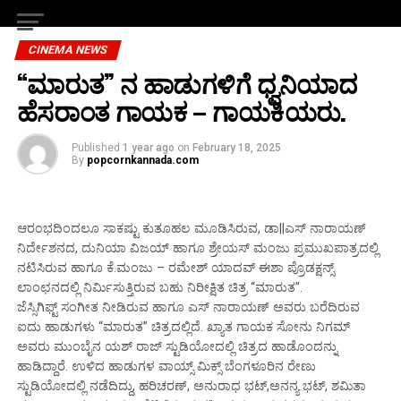
CINEMA NEWS
“ಮಾರುತ” ನ ಹಾಡುಗಳಿಗೆ ಧ್ವನಿಯಾದ
ಹೆಸರಾಂತ ಗಾಯಕ – ಗಾಯಕಿಯರು.
Published
1 year ago
on
February 18, 2025
By
popcornkannada.com
ಆರಂಭದಿಂದಲೂ ಸಾಕಷ್ಟು ಕುತೂಹಲ ಮೂಡಿಸಿರುವ, ಡಾ||ಎಸ್ ನಾರಾಯಣ್
ನಿರ್ದೇಶನದ, ದುನಿಯಾ ವಿಜಯ್ ಹಾಗೂ ಶ್ರೇಯಸ್ ಮಂಜು ಪ್ರಮುಖಪಾತ್ರದಲ್ಲಿ
ನಟಿಸಿರುವ ಹಾಗೂ ಕೆ.ಮಂಜು – ರಮೇಶ್ ಯಾದವ್ ಈಶಾ ಪ್ರೊಡಕ್ಷನ್ಸ್
ಲಾಂಛನದಲ್ಲಿ ನಿರ್ಮಿಸುತ್ತಿರುವ ಬಹು ನಿರೀಕ್ಷಿತ ಚಿತ್ರ “ಮಾರುತ”.
ಜೆಸ್ಸಿಗಿಫ್ಟ್ ಸಂಗೀತ ನೀಡಿರುವ ಹಾಗೂ ಎಸ್ ನಾರಾಯಣ್ ಅವರು ಬರೆದಿರುವ
ಐದು ಹಾಡುಗಳು “ಮಾರುತ” ಚಿತ್ರದಲ್ಲಿದೆ. ಖ್ಯಾತ ಗಾಯಕ ಸೋನು ನಿಗಮ್
ಅವರು ಮುಂಬೈನ ಯಶ್ ರಾಜ್ ಸ್ಟುಡಿಯೋದಲ್ಲಿ ಚಿತ್ರದ ಹಾಡೊಂದನ್ನು
ಹಾಡಿದ್ದಾರೆ. ಉಳಿದ ಹಾಡುಗಳ ವಾಯ್ಸ್ ಮಿಕ್ಸ್ ಬೆಂಗಳೂರಿನ ರೇಣು
ಸ್ಟುಡಿಯೋದಲ್ಲಿ ನಡೆದಿದ್ದು, ಹರಿಚರಣ್, ಅನುರಾಧ ಭಟ್,‌ಅನನ್ಯ ಭಟ್, ಶಮಿತಾ