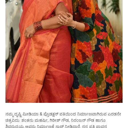
ನಮ್ಮ ದೃಷ್ಟಿ ಮೀಡಿಯಾ & ಪ್ರೊಡಕ್ಷನ್ ವತಿಯಿಂದ ನಿರ್ಮಾಣವಾಗಿರುವ ಎರಡನೇ
ಚಿತ್ರವಿದು. ಶಂತನು ಮಹರ್ಷಿ, ಗಿರೀಶ್ ಗೌಡ, ನಿರಂಜನ್ ಗೌಡ ಹಾಗೂ
ಶಿವರುದ್ರಯ್ಯ ಅವರು ನಿರ್ಮಾಣಕ್ಕೆ ಸಾಥ್ ನೀಡಿದ್ದಾರೆ. ನನ್ನ ಪತ್ನಿ ಪಾವನ