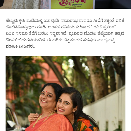
ಹೆಣ್ಣುಮಕ್ಕಳು ಮನೆಯಲ್ಲಿ ಯಾವುದೇ ಸಮಾರಂಭವಾದರೂ ಸೀರೆಗೆ ತಕ್ಕಂತೆ ರವಿಕೆ
ಹೊಲಿಸಿಕೊಳ್ಳುವುದು ರೂಡಿ. ಅಂತಹ ರವಿಕೆಯ ಕುರಿತಾದ ” ರವಿಕೆ ಪ್ರಸಂಗ”
ಎಂಬ ಸಿನಿಮಾ ತೆರೆಗೆ ಬರಲು ಸಿದ್ದವಾಗಿದೆ. ಪ್ರಚಾರದ ಮೊದಲ ಹೆಜ್ಜೆಯಾಗಿ ಚಿತ್ರದ
ಟೀಸರ್ ಬಿಡುಗಡೆಯಾಗಿದೆ. ಈ ಕುರಿತು ಚಿತ್ರತಂಡದ ಸದಸ್ಯರು ಮಾಧ್ಯಮಕ್ಕೆ
ಮಾಹಿತಿ ನೀಡಿದರು.