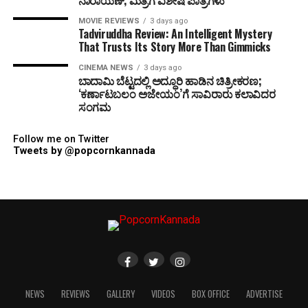
ನಾರಾಯಣ್, ಮಿತ್ರಗೆ ವಿಶೇಷ ಪಾತ್ರಗಳು
MOVIE REVIEWS
3 days ago
Tadviruddha Review: An Intelligent Mystery
That Trusts Its Story More Than Gimmicks
CINEMA NEWS
3 days ago
ಬಾದಾಮಿ ಬೆಟ್ಟದಲ್ಲಿ ಅದ್ಧೂರಿ ಹಾಡಿನ ಚಿತ್ರೀಕರಣ;
‘ಕರ್ಣಾಟಬಲಂ ಅಜೇಯಂ’ಗೆ ಸಾವಿರಾರು ಕಲಾವಿದರ
ಸಂಗಮ
Follow me on Twitter
Tweets by @popcornkannada
NEWS
REVIEWS
GALLERY
VIDEOS
BOX OFFICE
ADVERTISE