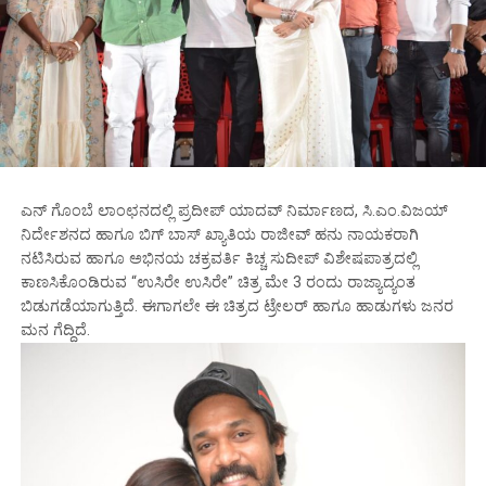
ಎನ್ ಗೊಂಬೆ ಲಾಂಛನದಲ್ಲಿ ಪ್ರದೀಪ್ ಯಾದವ್ ನಿರ್ಮಾಣದ, ಸಿ.ಎಂ.ವಿಜಯ್
ನಿರ್ದೇಶನದ ಹಾಗೂ ಬಿಗ್ ಬಾಸ್ ಖ್ಯಾತಿಯ ರಾಜೀವ್ ಹನು ನಾಯಕರಾಗಿ
ನಟಿಸಿರುವ ಹಾಗೂ ಅಭಿನಯ ಚಕ್ರವರ್ತಿ ಕಿಚ್ಚ ಸುದೀಪ್ ವಿಶೇಷಪಾತ್ರದಲ್ಲಿ
ಕಾಣಸಿಕೊಂಡಿರುವ “ಉಸಿರೇ ಉಸಿರೇ” ಚಿತ್ರ ಮೇ 3 ರಂದು ರಾಜ್ಯಾದ್ಯಂತ
ಬಿಡುಗಡೆಯಾಗುತ್ತಿದೆ. ಈಗಾಗಲೇ ಈ ಚಿತ್ರದ ಟ್ರೇಲರ್ ಹಾಗೂ ಹಾಡುಗಳು ಜನರ
ಮನ ಗೆದ್ದಿದೆ.