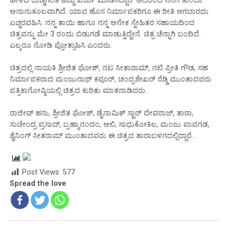
ಹೇಳಿದ ದುಡ್ಡಿಗಿಂತ ಹೆಚ್ಚು ಖರ್ಚು ಮಾಡಿಸಿದ್ದಾರೆ. ಅದರಿಂದ ನನಗೆ ತುಂಬಾ
ಅನಾನುಕೂಲವಾಗಿದೆ. ಯಾವ ಹೊಸ ನಿರ್ಮಾಪಕರಿಗೂ ಈ ರೀತಿ ಆಗಬಾರದು.
ಎಚ್ಚರವಹಿಸಿ. ನನ್ನ ತಾಯಿ ಹಾಗೂ ನನ್ನ ಅನೇಕ ಸ್ನೇಹಿತರ ಸಹಾಯದಿಂದ
ಚಿತ್ರವನ್ನು ಮೇ 3 ರಂದು ಬಿಡುಗಡೆ ಮಾಡುತ್ತಿದ್ದೇನೆ. ಚಿತ್ರ ಚೆನ್ನಾಗಿ ಬಂದಿದೆ.
ಎಲ್ಕರೂ ನೋಡಿ ಪ್ರೋತ್ಸಾಹಿಸಿ ಎಂದರು.
ಚಿತ್ರದಲ್ಲಿ ನಾಯಕಿ ಶ್ರೀಜಿತ ಘೋಶ್, ನಟ ಸೀತಾರಾಮ್, ನಟಿ ಪ್ರೀತಿ ಗೌಡ, ಸಹ
ನಿರ್ಮಾಪಕರಾದ ಮಂಜುನಾಥ್ ಕಪೂರ್, ಚಂದ್ರಶೇಖರ್ ರೆಡ್ಡಿ ಮುಂತಾದವರು
ಪತ್ರಿಕಾಗೋಷ್ಠಿಯಲ್ಲಿ ಚಿತ್ರದ ಕುರಿತು ಮಾತನಾಡಿದರು.
ರಾಜೀವ್ ಹನು, ಶ್ರೀಜಿತ ಘೋಶ್, ಡೈನಾಮಿಕ್ ಸ್ಟಾರ್ ದೇವರಾಜ್, ತಾರಾ,
ಸುಚೇಂದ್ರ ಪ್ರಸಾದ್, ಬ್ರಹ್ಮಾನಂದಂ, ಅಲಿ, ಸಾಧುಕೋಕಿಲ, ಮಂಜು ಪಾವಗಡ,
ಶೈನಿಂಗ್ ಸೀತರಾಮ್ ಮುಂತಾದವರು ಈ ಚಿತ್ರದ ತಾರಾಬಳಗದಲ್ಲಿದ್ದಾರೆ. .
Post Views:
577
Spread the love