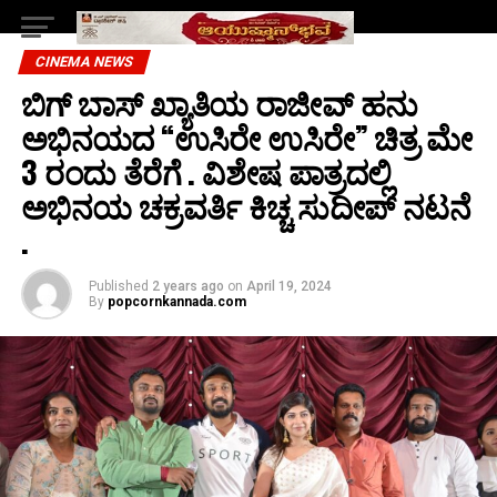
CINEMA NEWS
ಬಿಗ್ ಬಾಸ್ ಖ್ಯಾತಿಯ ರಾಜೀವ್ ಹನು
ಅಭಿನಯದ “ಉಸಿರೇ ಉಸಿರೇ” ಚಿತ್ರ ಮೇ
3 ರಂದು ತೆರೆಗೆ . ವಿಶೇಷ ಪಾತ್ರದಲ್ಲಿ
ಅಭಿನಯ ಚಕ್ರವರ್ತಿ ಕಿಚ್ಚ ಸುದೀಪ್ ನಟನೆ
.
Published
2 years ago
on
April 19, 2024
By
popcornkannada.com