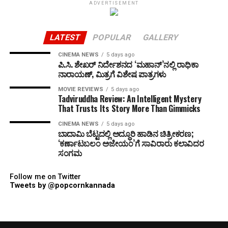
ADVERTISEMENT
LATEST
POPULAR
GALLERY
CINEMA NEWS
5 days ago
ಪಿ.ಸಿ. ಶೇಖರ್ ನಿರ್ದೇಶನದ ‘ಮಹಾನ್’ನಲ್ಲಿ ರಾಧಿಕಾ
ನಾರಾಯಣ್, ಮಿತ್ರಗೆ ವಿಶೇಷ ಪಾತ್ರಗಳು
MOVIE REVIEWS
5 days ago
Tadviruddha Review: An Intelligent Mystery
That Trusts Its Story More Than Gimmicks
CINEMA NEWS
5 days ago
ಬಾದಾಮಿ ಬೆಟ್ಟದಲ್ಲಿ ಅದ್ಧೂರಿ ಹಾಡಿನ ಚಿತ್ರೀಕರಣ;
‘ಕರ್ಣಾಟಬಲಂ ಅಜೇಯಂ’ಗೆ ಸಾವಿರಾರು ಕಲಾವಿದರ
ಸಂಗಮ
Follow me on Twitter
Tweets by @popcornkannada