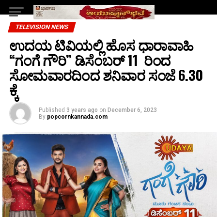
TELEVISION NEWS
ಉದಯ ಟಿವಿಯಲ್ಲಿ ಹೊಸ ಧಾರಾವಾಹಿ
“ಗಂಗೆ ಗೌರಿ” ಡಿಸೆಂಬರ್‌ 11 ರಿಂದ
ಸೋಮವಾರದಿಂದ ಶನಿವಾರ ಸಂಜೆ 6.30
ಕ್ಕೆ
Published
3 years ago
on
December 6, 2023
By
popcornkannada.com