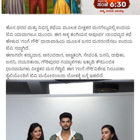
ಹೊಸ ಥರದ ಮತ್ತು ವಿಭಿನ್ನ ಕಥೆಯ ಮೂಲಕ ವೀಕ್ಷಕರ ಮನಗೆಲ್ಲುವಲ್ಲಿ ಉದಯ
ಟಿವಿ ಯಾವಾಗಲೂ ಮುಂದು. ಈಗ ಅಕ್ಕ ತಂಗಿಯರ ಅಪೂರ್ವ ಬಾಂಧವ್ಯದ ಕಥೆ
ಹೇಳುವ ʻಗಂಗೆ ಗೌರಿʼ ಧಾರಾವಾಹಿಯ ಮೂಲಕ ಜನರ ಮನರಂಜಿಸಲು ಉದಯ
ಟಿವಿ ಸಜ್ಜಾಗಿದೆ.
ಈಗಾಗಲೇ ಕನ್ಯಾದಾನ, ಆನಂದರಾಗ, ಅಣ್ಣತಂಗಿ, ಸೇವಂತಿ, ಜನನಿ, ರಾಧಿಕಾ,
ಜನನಿ, ನಯನತಾರಾ, ಗೌರಿಪುರದ ಗಯ್ಯಾಳಿಗಳು ಇತ್ಯಾದಿ ಕೌಟುಂಬಿಕ
ಧಾರವಾಹಿಗಳು ವೀಕ್ಷಕರ ಮನ ಗೆದ್ದಿವೆ. ಈಗ ʻಗಂಗೆ ಗೌರಿʼವಿಶೇಷ ನಿರೂಪಣಾ
ಶೈಲಿಯೊಂದಿಗೆ ಟಿವಿ ಮನೋರಂಜನಾ ಲೋಕಕ್ಕೆ ಲಗ್ಗೆ ಇಡಲಿದೆ.