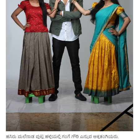
ಹಸಿರು ಮಲೆನಾಡ ಪುಟ್ಟ ಹಳ್ಳಿಯಲ್ಲಿ ಗಂಗೆ ಗೌರಿ ಎನ್ನುವ ಅಕ್ಕತಂಗಿಯರು.