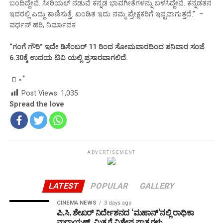
ಬಂದಿದ್ದೇವೆ. ಸೀರಿಯಲ್ ನಡುವೆ ಕನ್ನಡ ಭಾವಗೀತೆಗಳನ್ನು ಬಳಸಿದ್ದೇವೆ. ಕನ್ನಡತನ
ಇದರಲ್ಲಿ ಎದ್ದು ಕಾಣಿಸುತ್ತೆ. ಖಂಡಿತ ಇದು ನಮ್ಮ ಪ್ರೇಕ್ಷಕರಿಗೆ ಇಷ್ಟವಾಗುತ್ತದೆ.” –
ವರ್ಧನ್ ಹರಿ, ನಿರ್ಮಾಪಕ
“ಗಂಗೆ ಗೌರಿ” ಇದೇ ಡಿಸೆಂಬರ್‌ 11
ರಿಂದ ಸೋಮವಾರದಿಂದ ಶನಿವಾರ ಸಂಜೆ
6.30
ಕ್ಕೆ ಉದಯ ಟಿವಿ ಯಲ್ಲಿ ಪ್ರಸಾರವಾಗಲಿದೆ.
Post Views:
1,035
Spread the love
ADVERTISEMENT
LATEST
POPULAR
GALLERY
CINEMA NEWS
3 days ago
ಪಿ.ಸಿ. ಶೇಖರ್ ನಿರ್ದೇಶನದ ‘ಮಹಾನ್’ನಲ್ಲಿ ರಾಧಿಕಾ
ನಾರಾಯಣ್, ಮಿತ್ರಗೆ ವಿಶೇಷ ಪಾತ್ರಗಳು