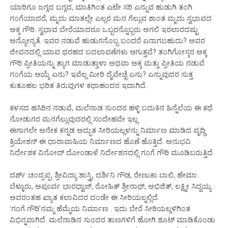
ಯಾರಿಗೂ ಜಗ್ಗದ ಬಗ್ಗದ, ಮಾತಿಗಿಂತ ಏಟೇ ಸರಿ ಎನ್ನುವ ಹುಡುಗಿ ತಂಗಿ
ಗಂಗೆಯಾದರೆ, ಮೃದು ಮಾತಲ್ಲೇ ಎಲ್ಲರ ಮನ ಗೆಲ್ಲುವ ಶಾಂತ ಮೃದು ಸ್ವಭಾವದ
ಅಕ್ಕ ಗೌರಿ. ಸ್ವಭಾವ ಬೇರೆಯಾದರೂ ಒಬ್ಬರನ್ನೊಬ್ಬರು ಅಗಲಿ ಇರಲಾರದಷ್ಟು
ಅನ್ಯೋನ್ಯತೆ. ಇವರ ನಡುವೆ ಹುಡುಗನೊಬ್ಬ ಬಂದರೆ ಏನಾಗಬಹುದು? ಅವರ
ಜೀವನದಲ್ಲಿ ಯಾವ ಥರಹದ ಬದಲಾವಣೆಗಳು ಆಗುತ್ತವೆ? ತಂಗಿಗೋಸ್ಕರ ಅಕ್ಕ
ಗೌರಿ ಪ್ರೀತಿಯನ್ನು ತ್ಯಾಗ ಮಾಡುತ್ತಾಳಾ ಅಥವಾ ಅಕ್ಕ ಮತ್ತು ಪ್ರೀತಿಯ ನಡುವೆ
ಗಂಗೆಯ ಆಯ್ಕೆ ಏನು? ಇವೆಲ್ಲ ಮೀರಿ ದೈವೇಚ್ಛೆ ಏನು? ಎನ್ನುವುದರ ಸುತ್ತ
ಕುತೂಹಲ ಭರಿತ ತಿರುವುಗಳ ಕಥಾಹಂದರ ಇದಾಗಿದೆ.
ಕಳಸದ ಹಸಿರಿನ ನಡುವೆ, ಮಲೆನಾಡ ಸುಂದರ ಹಳ್ಳಿ ಬದುಕಿನ ಹಿನ್ನೆಲೆಯ ಈ ಕಥೆ
ನೋಡುಗರ ಮನಗೆಲ್ಲುವುದರಲ್ಲಿ ಸಂದೇಹವೇ ಇಲ್ಲ.
ಈಗಾಗಲೇ ಅನೇಕ ಕನ್ನಡ ಅದ್ಭುತ ಸೀರಿಯಲ್ಗಳನ್ನು ನಿರ್ಮಾಣ ಮಾಡಿದ ವೃದ್ಧಿ
ಕ್ರಿಯೇಶನ್ ಈ ಧಾರಾವಾಹಿಯ ನಿರ್ಮಾಣದ ಹೊಣೆ ಹೊತ್ತಿದೆ. ಅನುಭವಿ
ನಿರ್ದೇಶಕ ವಿನೋದ್ ದೋಂಡಾಳೆ ನಿರ್ದೇಶನದಲ್ಲಿ ಗಂಗೆ ಗೌರಿ ಮೂಡಿಬರುತ್ತಿದೆ.
ದರ್ಶ್ ಚಂದ್ರಪ್ಪ, ಶ್ರೀವಿದ್ಯಾ ಶಾಸ್ತ್ರಿ, ದರ್ಶಿನಿ ಗೌಡ, ರೇಣುಕಾ ಬಾಲಿ, ಹೇಮಾ
ಬೆಳ್ಳೂರು, ಅಪೂರ್ವ ಭಾರಧ್ವಾಜ್, ರೋಹಿತ್ ಶ್ರೀನಾಥ್, ಅಭಿಜಿತ್, ಲಕ್ಷ್ಮೀ ಸಿದ್ದಯ್ಯ
ಅವರಂತಹ ಖ್ಯಾತ ಕಲಾವಿದರ ದಂಡೇ ಈ ಸೀರಿಯಲ್ನಲ್ಲಿದೆ.
ʻಗಂಗೆ ಗೌರಿʼನಮ್ಮ ಹೆಮ್ಮೆಯ ನಿರ್ಮಾಣ . ಇದು ಬೇರೆ ಸೀರಿಯಲ್ಗಳಿಗಿಂತ
ವಿಭಿನ್ನವಾಗಿದೆ. ಮಲೆನಾಡಿನ ಸುಂದರ ತಾಣಗಳಿಗೆ ಹೋಗಿ ಶೂಟ್ ಮಾಡಿಕೊಂಡು