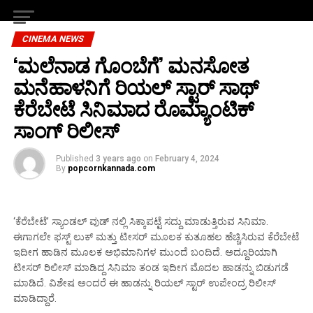
CINEMA NEWS
‘ಮಲೆನಾಡ ಗೊಂಬೆಗೆ’ ಮನಸೋತ
ಮನೆಹಾಳನಿಗೆ ರಿಯಲ್ ಸ್ಟಾರ್ ಸಾಥ್
ಕೆರೆಬೇಟೆ ಸಿನಿಮಾದ ರೊಮ್ಯಾಂಟಿಕ್
ಸಾಂಗ್ ರಿಲೀಸ್
Published
3 years ago
on
February 4, 2024
By
popcornkannada.com
‘ಕೆರೆಬೇಟೆ’ ಸ್ಯಾಂಡಲ್ ವುಡ್ ನಲ್ಲಿ ಸಿಕ್ಕಾಪಟ್ಟೆ ಸದ್ದು ಮಾಡುತ್ತಿರುವ ಸಿನಿಮಾ.
ಈಗಾಗಲೇ ಫಸ್ಟ್ ಲುಕ್ ಮತ್ತು ಟೀಸರ್ ಮೂಲಕ ಕುತೂಹಲ ಹೆಚ್ಚಿಸಿರುವ ಕೆರೆಬೇಟೆ
ಇದೀಗ ಹಾಡಿನ ಮೂಲಕ ಅಭಿಮಾನಿಗಳ ಮುಂದೆ ಬಂದಿದೆ. ಅದ್ದೂರಿಯಾಗಿ
ಟೀಸರ್ ರಿಲೀಸ್ ಮಾಡಿದ್ದ ಸಿನಿಮಾ ತಂಡ ಇದೀಗ ಮೊದಲ ಹಾಡನ್ನು ಬಿಡುಗಡೆ
ಮಾಡಿದೆ. ವಿಶೇಷ ಅಂದರೆ ಈ ಹಾಡನ್ನು ರಿಯಲ್ ಸ್ಟಾರ್ ಉಪೇಂದ್ರ ರಿಲೀಸ್
ಮಾಡಿದ್ದಾರೆ.