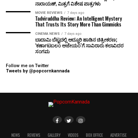
ನಾರಾಯಣ್, ಮಿತ್ರಗೆ ವಿಶೇಷ ಪಾತ್ರಗಳು
MOVIE REVIEWS
7 days ago
Tadviruddha Review: An Intelligent Mystery
That Trusts Its Story More Than Gimmicks
CINEMA NEWS
7 days ago
ಬಾದಾಮಿ ಬೆಟ್ಟದಲ್ಲಿ ಅದ್ಧೂರಿ ಹಾಡಿನ ಚಿತ್ರೀಕರಣ;
‘ಕರ್ಣಾಟಬಲಂ ಅಜೇಯಂ’ಗೆ ಸಾವಿರಾರು ಕಲಾವಿದರ
ಸಂಗಮ
Follow me on Twitter
Tweets by @popcornkannada
NEWS
REVIEWS
GALLERY
VIDEOS
BOX OFFICE
ADVERTISE