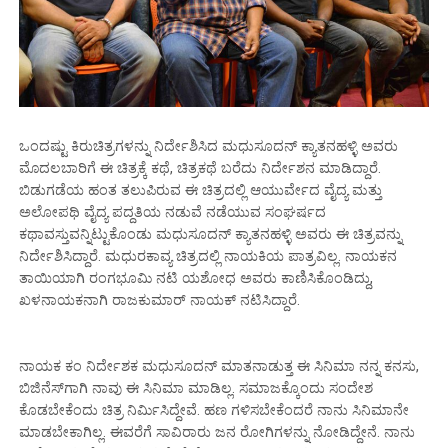
ಒಂದಷ್ಟು ಕಿರುಚಿತ್ರಗಳನ್ನು ನಿರ್ದೇಶಿಸಿದ ಮಧುಸೂದನ್ ಕ್ಯಾತನಹಳ್ಳಿ ಅವರು
ಮೊದಲಬಾರಿಗೆ ಈ ಚಿತ್ರಕ್ಕೆ ಕಥೆ, ಚಿತ್ರಕಥೆ ಬರೆದು ನಿರ್ದೇಶನ ಮಾಡಿದ್ದಾರೆ.
ಬಿಡುಗಡೆಯ ಹಂತ ತಲುಪಿರುವ ಈ ಚಿತ್ರದಲ್ಲಿ ಆಯುರ್ವೇದ ವೈದ್ಯ ಮತ್ತು
ಅಲೋಪಥಿ ವೈದ್ಯ ಪದ್ದತಿಯ ನಡುವೆ ನಡೆಯುವ ಸಂಘರ್ಷದ
ಕಥಾವಸ್ತುವನ್ನಿಟ್ಟುಕೊಂಡು ಮಧುಸೂದನ್ ಕ್ಯಾತನಹಳ್ಳಿ ಅವರು ಈ ಚಿತ್ರವನ್ನು
ನಿರ್ದೇಶಿಸಿದ್ದಾರೆ. ಮಧುರಕಾವ್ಯ ಚಿತ್ರದಲ್ಲಿ ನಾಯಕಿಯ ಪಾತ್ರವಿಲ್ಲ. ನಾಯಕನ
ತಾಯಿಯಾಗಿ ರಂಗಭೂಮಿ ನಟಿ ಯಶೋಧ ಅವರು ಕಾಣಿಸಿಕೊಂಡಿದ್ದು,
ಖಳನಾಯಕನಾಗಿ ರಾಜಕುಮಾರ್ ನಾಯಕ್ ನಟಿಸಿದ್ದಾರೆ.
ನಾಯಕ ಕಂ ನಿರ್ದೇಶಕ ಮಧುಸೂದನ್ ಮಾತನಾಡುತ್ತ ಈ ಸಿನಿಮಾ ನನ್ನ ಕನಸು,
ಬಿಜಿನೆಸ್‌ಗಾಗಿ ನಾವು ಈ ಸಿನಿಮಾ ಮಾಡಿಲ್ಲ. ಸಮಾಜಕ್ಕೊಂದು ಸಂದೇಶ
ಕೊಡಬೇಕೆಂದು ಚಿತ್ರ ನಿರ್ಮಿಸಿದ್ದೇವೆ. ಹಣ ಗಳಿಸಬೇಕೆಂದರೆ ನಾನು ಸಿನಿಮಾನೇ
ಮಾಡಬೇಕಾಗಿಲ್ಲ. ಈವರೆಗೆ ಸಾವಿರಾರು ಜನ ರೋಗಿಗಳನ್ನು ನೋಡಿದ್ದೇನೆ. ನಾನು