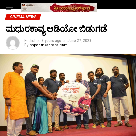
CINEMA NEWS
ಮಧುರಕಾವ್ಯ ಆಡಿಯೋ ಬಿಡುಗಡೆ
Published
3 years ago
on
June 27, 2023
By
popcornkannada.com