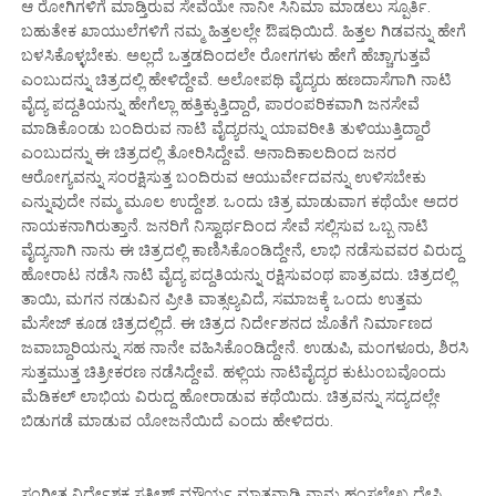
ಆ ರೋಗಿಗಳಿಗೆ ಮಾಡ್ತಿರುವ ಸೇವೆಯೇ ನಾನೀ ಸಿನಿಮಾ ಮಾಡಲು ಸ್ಪೂರ್ತಿ.
ಬಹುತೇಕ ಖಾಯುಲೆಗಳಿಗೆ ನಮ್ಮ ಹಿತ್ತಲಲ್ಲೇ ಔಷಧಿಯಿದೆ. ಹಿತ್ತಲ ಗಿಡವನ್ನು ಹೇಗೆ
ಬಳಸಿಕೊಳ್ಳಬೇಕು. ಅಲ್ಲದೆ ಒತ್ತಡದಿಂದಲೇ ರೋಗಗಳು ಹೇಗೆ ಹೆಚ್ಚಾಗುತ್ತವೆ
ಎಂಬುದನ್ನು ಚಿತ್ರದಲ್ಲಿ ಹೇಳಿದ್ದೇವೆ. ಅಲೋಪಥಿ ವೈದ್ಯರು ಹಣದಾಸೆಗಾಗಿ ನಾಟಿ
ವೈದ್ಯ ಪದ್ದತಿಯನ್ನು ಹೇಗೆಲ್ಲಾ ಹತ್ತಿಕ್ಕುತ್ತಿದ್ದಾರೆ, ಪಾರಂಪರಿಕವಾಗಿ ಜನಸೇವೆ
ಮಾಡಿಕೊಂಡು ಬಂದಿರುವ ನಾಟಿ ವೈದ್ಯರನ್ನು ಯಾವರೀತಿ ತುಳಿಯುತ್ತಿದ್ದಾರೆ
ಎಂಬುದನ್ನು ಈ ಚಿತ್ರದಲ್ಲಿ ತೋರಿಸಿದ್ದೇವೆ. ಅನಾದಿಕಾಲದಿಂದ ಜನರ
ಆರೋಗ್ಯವನ್ನು ಸಂರಕ್ಷಿಸುತ್ತ ಬಂದಿರುವ ಆಯುರ್ವೇದವನ್ನು ಉಳಿಸಬೇಕು
ಎನ್ನುವುದೇ ನಮ್ಮ ಮೂಲ ಉದ್ದೇಶ. ಒಂದು ಚಿತ್ರ ಮಾಡುವಾಗ ಕಥೆಯೇ ಅದರ
ನಾಯಕನಾಗಿರುತ್ತಾನೆ. ಜನರಿಗೆ ನಿಸ್ವಾರ್ಥದಿಂದ ಸೇವೆ ಸಲ್ಲಿಸುವ ಒಬ್ಬ ನಾಟಿ
ವೈದ್ಯನಾಗಿ ನಾನು ಈ ಚಿತ್ರದಲ್ಲಿ ಕಾಣಿಸಿಕೊಂಡಿದ್ದೇನೆ, ಲಾಭಿ ನಡೆಸುವವರ ವಿರುದ್ದ
ಹೋರಾಟ ನಡೆಸಿ ನಾಟಿ ವೈದ್ಯ ಪದ್ದತಿಯನ್ನು ರಕ್ಷಿಸುವಂಥ ಪಾತ್ರವದು. ಚಿತ್ರದಲ್ಲಿ
ತಾಯಿ, ಮಗನ ನಡುವಿನ ಪ್ರೀತಿ ವಾತ್ಸಲ್ಯವಿದೆ, ಸಮಾಜಕ್ಕೆ ಒಂದು ಉತ್ತಮ
ಮೆಸೇಜ್ ಕೂಡ ಚಿತ್ರದಲ್ಲಿದೆ. ಈ ಚಿತ್ರದ ನಿರ್ದೇಶನದ ಜೊತೆಗೆ ನಿರ್ಮಾಣದ
ಜವಾಬ್ದಾರಿಯನ್ನು ಸಹ ನಾನೇ ವಹಿಸಿಕೊಂಡಿದ್ದೇನೆ. ಉಡುಪಿ, ಮಂಗಳೂರು, ಶಿರಸಿ
ಸುತ್ತಮುತ್ತ ಚಿತ್ರೀಕರಣ ನಡೆಸಿದ್ದೇವೆ. ಹಳ್ಲಿಯ ನಾಟಿವೈದ್ಯರ ಕುಟುಂಬವೊಂದು
ಮೆಡಿಕಲ್ ಲಾಭಿಯ ವಿರುದ್ದ ಹೋರಾಡುವ ಕಥೆಯಿದು. ಚಿತ್ರವನ್ನು ಸದ್ಯದಲ್ಲೇ
ಬಿಡುಗಡೆ ಮಾಡುವ ಯೋಜನೆಯಿದೆ ಎಂದು ಹೇಳಿದರು.
ಸಂಗೀತ ನಿರ್ದೇಶಕ ಸತೀಶ್ ಮೌರ್ಯ ಮಾತನಾಡಿ ನಾನು ಹಂಸಲೇಖ ದೇಸಿ