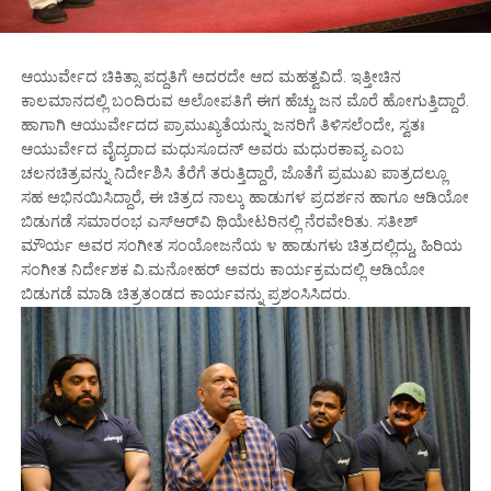
ಆಯುರ್ವೇದ ಚಿಕಿತ್ಸಾ ಪದ್ದತಿಗೆ ಅದರದೇ ಆದ ಮಹತ್ವವಿದೆ. ಇತ್ತೀಚಿನ
ಕಾಲಮಾನದಲ್ಲಿ ಬಂದಿರುವ ಅಲೋಪತಿಗೆ ಈಗ ಹೆಚ್ಚು ಜನ ಮೊರೆ ಹೋಗುತ್ತಿದ್ದಾರೆ.
ಹಾಗಾಗಿ ಆಯುರ್ವೇದದ ಪ್ರಾಮುಖ್ಯತೆಯನ್ನು ಜನರಿಗೆ ತಿಳಿಸಲೆಂದೇ, ಸ್ವತಃ
ಆಯುರ್ವೇದ ವೈದ್ಯರಾದ ಮಧುಸೂದನ್ ಅವರು ಮಧುರಕಾವ್ಯ ಎಂಬ
ಚಲನಚಿತ್ರವನ್ನು ನಿರ್ದೇಶಿಸಿ ತೆರೆಗೆ ತರುತ್ತಿದ್ದಾರೆ, ಜೊತೆಗೆ ಪ್ರಮುಖ ಪಾತ್ರದಲ್ಲೂ
ಸಹ ಅಭಿನಯಿಸಿದ್ದಾರೆ, ಈ ಚಿತ್ರದ ನಾಲ್ಕು ಹಾಡುಗಳ ಪ್ರದರ್ಶನ ಹಾಗೂ ಆಡಿಯೋ
ಬಿಡುಗಡೆ ಸಮಾರಂಭ ಎಸ್‌ಆರ್‌ವಿ ಥಿಯೇಟರಿನಲ್ಲಿ ನೆರವೇರಿತು. ಸತೀಶ್
ಮೌರ್ಯ ಅವರ ಸಂಗೀತ ಸಂಯೋಜನೆಯ ೪ ಹಾಡುಗಳು ಚಿತ್ರದಲ್ಲಿದ್ದು, ಹಿರಿಯ
ಸಂಗೀತ ನಿರ್ದೇಶಕ ವಿ.ಮನೋಹರ್ ಅವರು ಕಾರ್ಯಕ್ರಮದಲ್ಲಿ ಆಡಿಯೋ
ಬಿಡುಗಡೆ ಮಾಡಿ ಚಿತ್ರತಂಡದ ಕಾರ್ಯವನ್ನು ಪ್ರಶಂಸಿಸಿದರು.