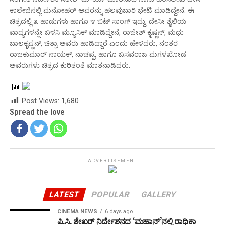
ಕಾಲೇಜಿನಲ್ಲಿ ಮನೋಹರ್ ಅವರನ್ನು ಹಲವುಬಾರಿ ಭೇಟಿ ಮಾಡಿದ್ದೇನೆ. ಈ
ಚಿತ್ರದಲ್ಲಿ ೩ ಹಾಡುಗಳು ಹಾಗೂ ೪ ಬಿಟ್ ಸಾಂಗ್ ಇದ್ದು, ದೇಸೀ ಶೈಲಿಯ
ವಾದ್ಯಗಳನ್ನೇ ಬಳಸಿ ಮ್ಯೂಸಿಕ್ ಮಾಡಿದ್ದೇನೆ, ರಾಜೇಶ್ ಕೃಷ್ಣನ್, ಮಧು
ಬಾಲಕೃಷ್ಣನ್, ಚಿತ್ರಾ ಅವರು ಹಾಡಿದ್ದಾರೆ ಎಂದು ಹೇಳಿದರು, ನಂತರ
ರಾಜಕುಮಾರ್ ನಾಯಕ್, ನಾಚಪ್ಪ, ಹಾಗೂ ಬಸವರಾಜ ಮಗಳಖೋಡ
ಅವರುಗಳು ಚಿತ್ರದ ಕುರಿತಂತೆ ಮಾತನಾಡಿದರು.
Post Views:
1,680
Spread the love
ADVERTISEMENT
LATEST
POPULAR
GALLERY
CINEMA NEWS
6 days ago
ಪಿ.ಸಿ. ಶೇಖರ್ ನಿರ್ದೇಶನದ ‘ಮಹಾನ್’ನಲ್ಲಿ ರಾಧಿಕಾ