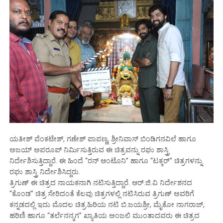
ಯತೀಶ್ ವೆಂಕಟೇಶ್, ಗಣೇಶ್ ಪಾಪಣ್ಣ, ಶ್ರೀನಿವಾಸ್ ಬಿಂಡಿಗನವಿಲೆ ಹಾಗೂ
ಅಜಯ್ ಅಪರೂಪ್ ನಿರ್ಮಿಸುತ್ತಿರುವ ಈ ಚಿತ್ರವನ್ನು ರಘು ಶಾಸ್ತ್ರಿ
ನಿರ್ದೇಶಿಸುತ್ತಿದ್ದಾರೆ. ಈ ಹಿಂದೆ “ರನ್ ಆಂಟೊನಿ” ಹಾಗೂ “ಟಕ್ಕರ್” ಚಿತ್ರಗಳನ್ನು
ರಘು ಶಾಸ್ತ್ರಿ ನಿರ್ದೇಶಿಸಿದ್ದರು.
ತ್ರಿಗುಣ್ ಈ ಚಿತ್ರದ ನಾಯಕನಾಗಿ ನಟಿಸುತ್ತಿದ್ದಾರೆ. ಆರ್.ಜಿ.ವಿ ನಿರ್ದೇಶನದ
“ಕೊಂಡ” ಚಿತ್ರ ಸೇರಿದಂತೆ ಕೆಲವು ಚಿತ್ರಗಳಲ್ಲಿ ನಟಿಸಿರುವ ತ್ರಿಗುಣ್ ಅವರಿಗೆ
ಕನ್ನಡದಲ್ಲಿ ಇದು ಮೊದಲ ಚಿತ್ರ.ಹಿರಿಯ ನಟಿ ಬಿ.ಜಯಶ್ರೀ, ಮೈಕೋ ನಾಗರಾಜ್,
ಹರಿಣಿ ಹಾಗೂ “ತರ್ಲೆನನ್ಮಗ” ಖ್ಯಾತಿಯ ಅಂಜಲಿ‌ ಮುಂತಾದವರು ಈ ಚಿತ್ರದ