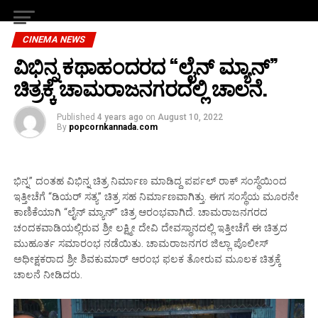
CINEMA NEWS
ವಿಭಿನ್ನ ಕಥಾಹಂದರದ “ಲೈನ್ ಮ್ಯಾನ್”
ಚಿತ್ರಕ್ಕೆ ಚಾಮರಾಜನಗರದಲ್ಲಿ ಚಾಲನೆ‌.
Published
4 years ago
on
August 10, 2022
By
popcornkannada.com
ಭಿನ್ನ” ದಂತಹ ವಿಭಿನ್ನ ಚಿತ್ರ ನಿರ್ಮಾಣ ಮಾಡಿದ್ದ ಪರ್ಪಲ್ ರಾಕ್ ಸಂಸ್ಥೆಯಿಂದ
ಇತ್ತೀಚೆಗೆ “ಡಿಯರ್ ಸತ್ಯ” ಚಿತ್ರ ಸಹ ನಿರ್ಮಾಣವಾಗಿತ್ತು. ಈಗ ಸಂಸ್ಥೆಯ ಮೂರನೇ
ಕಾಣಿಕೆಯಾಗಿ “ಲೈನ್ ಮ್ಯಾನ್” ಚಿತ್ರ ಆರಂಭವಾಗಿದೆ. ಚಾಮರಾಜನಗರದ
ಚಂದಕವಾಡಿಯಲ್ಲಿರುವ ಶ್ರೀ ಲಕ್ಷ್ಮೀ ದೇವಿ ದೇವಸ್ಥಾನದಲ್ಲಿ ಇತ್ತೀಚೆಗೆ ಈ ಚಿತ್ರದ
ಮುಹೂರ್ತ ಸಮಾರಂಭ ನಡೆಯಿತು. ಚಾಮರಾಜನಗರ ಜಿಲ್ಲಾ ಪೊಲೀಸ್
ಅಧೀಕ್ಷಕರಾದ ಶ್ರೀ ಶಿವಕುಮಾರ್ ಆರಂಭ ಫಲಕ ತೋರುವ ಮೂಲಕ ಚಿತ್ರಕ್ಕೆ
ಚಾಲನೆ ನೀಡಿದರು.