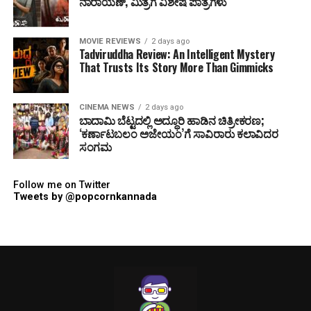
ನಾರಾಯಣ್, ಮಿತ್ರಗೆ ವಿಶೇಷ ಪಾತ್ರಗಳು
MOVIE REVIEWS
2 days ago
Tadviruddha Review: An Intelligent Mystery
That Trusts Its Story More Than Gimmicks
CINEMA NEWS
2 days ago
ಬಾದಾಮಿ ಬೆಟ್ಟದಲ್ಲಿ ಅದ್ಧೂರಿ ಹಾಡಿನ ಚಿತ್ರೀಕರಣ;
‘ಕರ್ಣಾಟಬಲಂ ಅಜೇಯಂ’ಗೆ ಸಾವಿರಾರು ಕಲಾವಿದರ
ಸಂಗಮ
Follow me on Twitter
Tweets by @popcornkannada