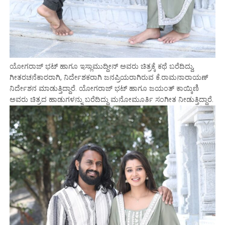
ಯೋಗರಾಜ್ ಭಟ್ ಹಾಗೂ ಇಸ್ಲಾಮುದ್ದೀನ್ ಅವರು ಚಿತ್ರಕ್ಕೆ ಕಥೆ ಬರೆದಿದ್ದು,
ಗೀತರಚನೆಕಾರರಾಗಿ, ನಿರ್ದೇಶಕರಾಗಿ ಜನಪ್ರಿಯರಾಗಿರುವ ಕೆ.ರಾಮನಾರಾಯಣ್
ನಿರ್ದೇಶನ ಮಾಡುತ್ತಿದ್ದಾರೆ. ಯೋಗರಾಜ್ ಭಟ್ ಹಾಗೂ ಜಯಂತ್ ಕಾಯ್ಕಿಣಿ
ಅವರು ಚಿತ್ರದ ಹಾಡುಗಳನ್ನು ಬರೆದಿದ್ದು ಮನೋಮೂರ್ತಿ ಸಂಗೀತ ನೀಡುತ್ತಿದ್ದಾರೆ.