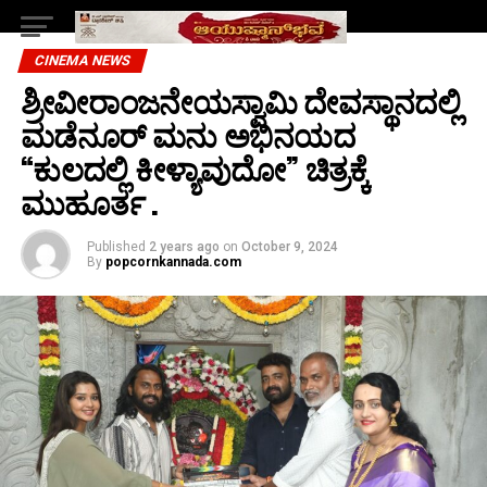
CINEMA NEWS
ಶ್ರೀವೀರಾಂಜನೇಯಸ್ವಾಮಿ ದೇವಸ್ಥಾನದಲ್ಲಿ
ಮಡೆನೂರ್ ಮನು ಅಭಿನಯದ
“ಕುಲದಲ್ಲಿ ಕೀಳ್ಯಾವುದೋ” ಚಿತ್ರಕ್ಕೆ
ಮುಹೂರ್ತ .
Published
2 years ago
on
October 9, 2024
By
popcornkannada.com