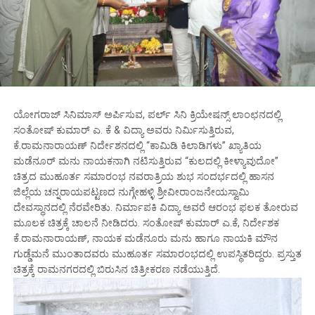
ಯೋಗರಾಜ್ ಸಿನಿಮಾಸ್ ಅರ್ಪಿಸುವ, ಪರ್ಲ್ ಸಿನಿ ಕ್ರಿಯೇಷನ್ಸ್ ಲಾಂಛನದಲ್ಲಿ
ಸಂತೋಷ್ ಕುಮಾರ್ ಎ. ಕೆ & ವಿದ್ಯಾ ಅವರು ನಿರ್ಮಿಸುತ್ತಿರುವ,
ಕೆ.ರಾಮನಾರಾಯಣ್ ನಿರ್ದೇಶನದಲ್ಲಿ “ಕಾಮಿಡಿ ಕಿಲಾಡಿಗಳು” ಖ್ಯಾತಿಯ
ಮಡೆನೂರ್ ಮನು ನಾಯಕನಾಗಿ ನಟಿಸುತ್ತಿರುವ “ಕುಲದಲ್ಲಿ ಕೀಳ್ಯಾವುದೋ”
ಚಿತ್ರದ ಮುಹೂರ್ತ ಸಮಾರಂಭ ನವರಾತ್ರಿಯ ಶುಭ ಸಂದರ್ಭದಲ್ಲಿ ಹಾಸನ
ಜಿಲ್ಲೆಯ ಚನ್ನರಾಯಪಟ್ಟಣದ ನುಗ್ಗೇಹಳ್ಳಿ ಶ್ರೀವೀರಾಂಜನೇಯಸ್ವಾಮಿ
ದೇವಸ್ಥಾನದಲ್ಲಿ ನೆರವೇರಿತು. ನಿರ್ಮಾಪಕಿ ವಿದ್ಯಾ ಅವರೆ ಆರಂಭ ಫಲಕ ತೋರುವ
ಮೂಲಕ ಚಿತ್ರಕ್ಕೆ ಚಾಲನೆ ನೀಡಿದರು. ಸಂತೋಷ್ ಕುಮಾರ್ ಎ.ಕೆ, ನಿರ್ದೇಶಕ
ಕೆ.ರಾಮನಾರಾಯಣ್, ನಾಯಕ ಮಡೆನೂರು ಮನು ಹಾಗೂ ನಾಯಕಿ ಮೌನ
ಗುಡ್ಡೆಮನೆ ಮುಂತಾದವರು ಮುಹೂರ್ತ ಸಮಾರಂಭದಲ್ಲಿ ಉಪಸ್ಥಿತರಿದ್ದರು. ಪ್ರಸ್ತುತ
ಚಿತ್ರಕ್ಕೆ ರಾಮನಗರದಲ್ಲಿ ಬಿರುಸಿನ ಚಿತ್ರೀಕರಣ ನಡೆಯುತ್ತಿದೆ.