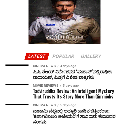
LATEST
POPULAR
GALLERY
CINEMA NEWS
4 days ago
ಪಿ.ಸಿ. ಶೇಖರ್ ನಿರ್ದೇಶನದ ‘ಮಹಾನ್’ನಲ್ಲಿ ರಾಧಿಕಾ
ನಾರಾಯಣ್, ಮಿತ್ರಗೆ ವಿಶೇಷ ಪಾತ್ರಗಳು
MOVIE REVIEWS
5 days ago
Tadviruddha Review: An Intelligent Mystery
That Trusts Its Story More Than Gimmicks
CINEMA NEWS
5 days ago
ಬಾದಾಮಿ ಬೆಟ್ಟದಲ್ಲಿ ಅದ್ಧೂರಿ ಹಾಡಿನ ಚಿತ್ರೀಕರಣ;
‘ಕರ್ಣಾಟಬಲಂ ಅಜೇಯಂ’ಗೆ ಸಾವಿರಾರು ಕಲಾವಿದರ
ಸಂಗಮ