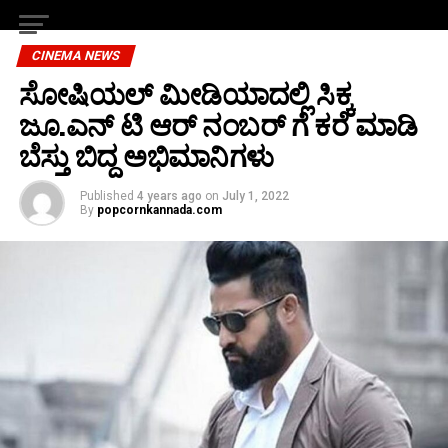
CINEMA NEWS
ಸೋಷಿಯಲ್ ಮೀಡಿಯಾದಲ್ಲಿ ಸಿಕ್ಕ
ಜೂ.ಎನ್ ಟಿ ಆರ್ ನಂಬರ್ ಗೆ ಕರೆ ಮಾಡಿ
ಬೆಸ್ತು ಬಿದ್ದ ಅಭಿಮಾನಿಗಳು
Published
4 years ago
on
July 1, 2022
By
popcornkannada.com