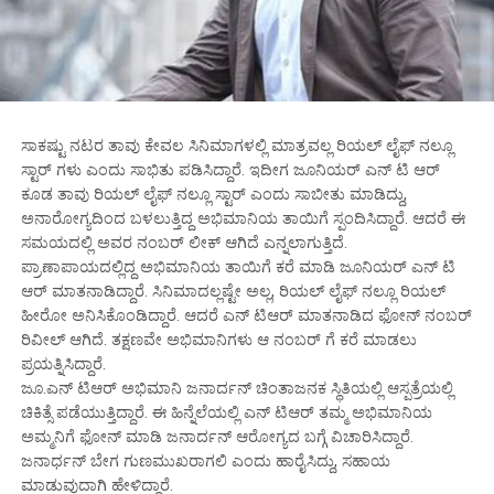
ಸಾಕಷ್ಟು ನಟರ ತಾವು ಕೇವಲ ಸಿನಿಮಾಗಳಲ್ಲಿ ಮಾತ್ರವಲ್ಲ ರಿಯಲ್ ಲೈಫ್ ನಲ್ಲೂ
ಸ್ಟಾರ್ ಗಳು ಎಂದು ಸಾಭಿತು ಪಡಿಸಿದ್ದಾರೆ. ಇದೀಗ ಜೂನಿಯರ್ ಎನ್ ಟಿ ಆರ್
ಕೂಡ ತಾವು ರಿಯಲ್ ಲೈಫ್ ನಲ್ಲೂ ಸ್ಟಾರ್ ಎಂದು ಸಾಬೀತು ಮಾಡಿದ್ದು,
ಅನಾರೋಗ್ಯದಿಂದ ಬಳಲುತ್ತಿದ್ದ ಅಭಿಮಾನಿಯ ತಾಯಿಗೆ ಸ್ಪಂದಿಸಿದ್ದಾರೆ. ಆದರೆ ಈ
ಸಮಯದಲ್ಲಿ ಅವರ ನಂಬರ್ ಲೀಕ್ ಆಗಿದೆ ಎನ್ನಲಾಗುತ್ತಿದೆ.
ಪ್ರಾಣಾಪಾಯದಲ್ಲಿದ್ದ ಅಭಿಮಾನಿಯ ತಾಯಿಗೆ ಕರೆ ಮಾಡಿ ಜೂನಿಯರ್ ಎನ್ ಟಿ
ಆರ್ ಮಾತನಾಡಿದ್ದಾರೆ. ಸಿನಿಮಾದಲ್ಲಷ್ಟೇ ಅಲ್ಲ, ರಿಯಲ್ ಲೈಫ್ ನಲ್ಲೂ ರಿಯಲ್
ಹೀರೋ ಅನಿಸಿಕೊಂಡಿದ್ದಾರೆ. ಆದರೆ ಎನ್ ಟಿಆರ್ ಮಾತನಾಡಿದ ಫೋನ್ ನಂಬರ್
ರಿವೀಲ್ ಆಗಿದೆ. ತಕ್ಷಣವೇ ಅಭಿಮಾನಿಗಳು ಆ ನಂಬರ್ ಗೆ ಕರೆ ಮಾಡಲು
ಪ್ರಯತ್ನಿಸಿದ್ದಾರೆ.
ಜೂ.ಎನ್ ಟಿಆರ್ ಅಭಿಮಾನಿ ಜನಾರ್ದನ್ ಚಿಂತಾಜನಕ ಸ್ಥಿತಿಯಲ್ಲಿ ಆಸ್ಪತ್ರೆಯಲ್ಲಿ
ಚಿಕಿತ್ಸೆ ಪಡೆಯುತ್ತಿದ್ದಾರೆ. ಈ ಹಿನ್ನೆಲೆಯಲ್ಲಿ ಎನ್ ಟಿಆರ್ ತಮ್ಮ ಅಭಿಮಾನಿಯ
ಅಮ್ಮನಿಗೆ ಫೋನ್ ಮಾಡಿ ಜನಾರ್ದನ್ ಆರೋಗ್ಯದ ಬಗ್ಗೆ ವಿಚಾರಿಸಿದ್ದಾರೆ.
ಜನಾರ್ಧನ್ ಬೇಗ ಗುಣಮುಖರಾಗಲಿ ಎಂದು ಹಾರೈಸಿದ್ದು, ಸಹಾಯ
ಮಾಡುವುದಾಗಿ ಹೇಳಿದ್ದಾರೆ.