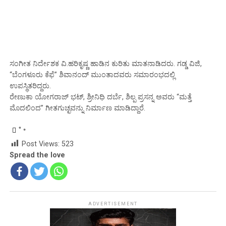
ಸಂಗೀತ ನಿರ್ದೇಶಕ ವಿ.ಹರಿಕೃಷ್ಣ ಹಾಡಿನ ಕುರಿತು ಮಾತನಾಡಿದರು. ಗಡ್ಡ ವಿಜಿ,
“ಬೆಂಗಳೂರು ಕೆಫೆ” ಶಿವಾನಂದ್ ಮುಂತಾದವರು ಸಮಾರಂಭದಲ್ಲಿ
ಉಪಸ್ಥಿತರಿದ್ದರು.
ರೇಣುಕಾ ಯೋಗರಾಜ್ ಭಟ್, ಶ್ರೀನಿಧಿ ದರ್ಬೆ, ಶಿಲ್ಪ ಪ್ರಸನ್ನ ಅವರು “ಮತ್ತೆ
ಮೊದಲಿಂದ” ಗೀತಗುಚ್ಛವನ್ನು ನಿರ್ಮಾಣ ಮಾಡಿದ್ದಾರೆ.
Post Views:
523
Spread the love
ADVERTISEMENT