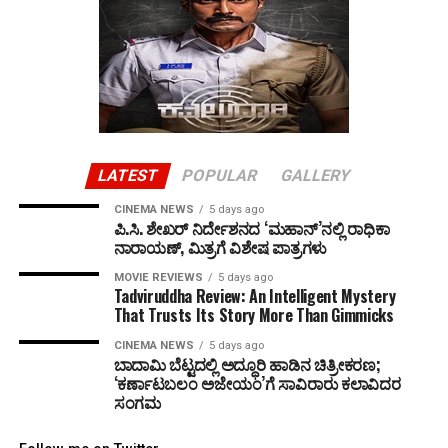
LATEST
POPULAR
GALLERY
CINEMA NEWS
5 days ago
ಪಿ.ಸಿ. ಶೇಖರ್ ನಿರ್ದೇಶನದ ‘ಮಹಾನ್’ನಲ್ಲಿ ರಾಧಿಕಾ
ನಾರಾಯಣ್, ಮಿತ್ರಗೆ ವಿಶೇಷ ಪಾತ್ರಗಳು
MOVIE REVIEWS
5 days ago
Tadviruddha Review: An Intelligent Mystery
That Trusts Its Story More Than Gimmicks
CINEMA NEWS
5 days ago
ಬಾದಾಮಿ ಬೆಟ್ಟದಲ್ಲಿ ಅದ್ಧೂರಿ ಹಾಡಿನ ಚಿತ್ರೀಕರಣ;
‘ಕರ್ಣಾಟಬಲಂ ಅಜೇಯಂ’ಗೆ ಸಾವಿರಾರು ಕಲಾವಿದರ
ಸಂಗಮ