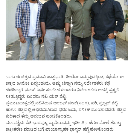
ನಾನು ಈ ಚಿತ್ರದ ಪ್ರಮುಖ ಪಾತ್ರಧಾರಿ.. ಹೀರೋ ಎನ್ನುವುದಕ್ಕಿಂತ, ಕಥೆಯೇ ಈ
ಚಿತ್ರದ ಹೀರೋ ಎನ್ನಬಹುದು. ಅಷ್ಟು ಚೆನ್ನಾಗಿ ನಮ್ಮ ನಿರ್ದೇಶಕರು ಕಥೆ
ಹೆಣೆದಿದ್ದಾರೆ. ನಮಗೆ ಏನೇ ಸಂದೇಹ ಬಂದರೂ ನಿರ್ದೇಶಕರು ಅದಕ್ಕೆ ಸ್ಪಷ್ಟನೆ
ನೀಡುತ್ತಿದ್ದರು ಎಂದರು ನಟ ಯಶ್ ಶೆಟ್ಟಿ.
ಪ್ರಮುಖಪಾತ್ರದಲ್ಲಿ ನಟಿಸಿರುವ ಅಂಜನ್ ದೇವ್(ಸಲಗ), ಹರಿ, ಪ್ರಜ್ವಲ್ ಶೆಟ್ಟಿ
ಹಾಗೂ ಚಿತ್ರದಲ್ಲಿ ಅಭಿನಯಿಸಿರುವ ಧನಂಜಯ, ಪನೀತ್ ಮುಂತಾದವರು ಚಿತ್ರದ
ಕುರಿತಾದ ತಮ್ಮ ಅನುಭವ ಹಂಚಿಕೊಂಡರು.
ಮೂವತ್ತೈದು ಕೆಜಿ ಭಾರವುಳ್ಳ ಕ್ಯಾಮೆರಾವನ್ನು ಇಡೀ ದಿನ ಹೆಗಲ ಮೇಲೆ ಹೊತ್ತು
ಚಿತ್ರೀಕರಣ ಮಾಡಿದ ಬಗ್ಗೆ ಛಾಯಾಗ್ರಾಹಕ ಭಾಸ್ಕರ್ ಹೆಗ್ಡೆ ಹೇಳಿಕೊಂಡರು.