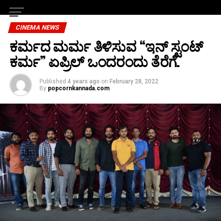
CINEMA NEWS
ಕರ್ಮದ ಮರ್ಮ ತಿಳಿಸುವ “ಇನ್ ಸ್ಟಂಟ್
ಕರ್ಮ” ಏಪ್ರಿಲ್ ಒಂದರಂದು ತೆರೆಗೆ.
Published
4 years ago
on
February 28, 2022
By
popcornkannada.com