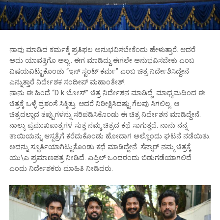
ನಾವು ಮಾಡಿದ ಕರ್ಮಕ್ಕೆ ಪ್ರತಿಫಲ ಅನುಭವಿಸಬೇಕೆಂದು ಹೇಳುತ್ತಾರೆ. ಆದರೆ
ಅದು ಯಾವತ್ತಿಗೊ ಅಲ್ಲ.. ಈಗ ಮಾಡಿದ್ದು ಈಗಲೇ ಅನುಭವಿಸಬೇಕು ಎಂಬ
ವಿಷಯವಿಟ್ಟುಕೊಂಡು “ಇನ್ ಸ್ಟಂಟ್ ಕರ್ಮ” ಎಂಬ ಚಿತ್ರ ನಿರ್ದೇಶಿಸಿದ್ದೇನೆ
ಎನ್ನುತ್ತಾರೆ ನಿರ್ದೇಶಕ ಸಂದೀಪ್ ಮಹಾಂತೇಶ್.
ನಾನು ಈ ಹಿಂದೆ “D k ಬೋಸ್” ಚಿತ್ರ ನಿರ್ದೇಶನ ಮಾಡಿದ್ದೆ. ಮಾಧ್ಯಮದಿಂದ ಈ
ಚಿತ್ರಕ್ಕೆ ಒಳ್ಳೆ ಪ್ರಶಂಸೆ ಸಿಕ್ಕಿತ್ತು. ಆದರೆ ನಿರೀಕ್ಷಿಸಿದಷ್ಟು ಗೆಲವು ಸಿಗಲಿಲ್ಲ. ಆ
ಚಿತ್ರದಲ್ಲಾದ ತಪ್ಪುಗಳನ್ನು ಸರಿಪಡಿಸಿಕೊಂಡು ಈ ಚಿತ್ರ ನಿರ್ದೇಶನ ಮಾಡಿದ್ದೇನೆ.
ನಾಲ್ಕು ಪ್ರಮುಖಪಾತ್ರಗಳ ಸುತ್ತ ನಮ್ಮ ಚಿತ್ರದ ಕಥೆ ಸಾಗುತ್ತದೆ. ನಾನು ನನ್ನ
ತಾಯಿಯನ್ನು‌ ಆಸ್ಪತ್ರೆಗೆ ಕರೆದುಕೊಂಡು ಹೋದಾಗ ಅಲ್ಲೊಂದು ಘಟನೆ ನಡೆಯಿತು.
ಅದನ್ನು ಸ್ಪೂರ್ತಿಯಾಗಿಟ್ಟುಕೊಂಡು ಕಥೆ ಮಾಡಿದ್ದೇನೆ. ಸೆನ್ಸಾರ್ ನಮ್ಮ ಚಿತ್ರಕ್ಕೆ
ಯು\ಎ ಪ್ರಮಾಣಪತ್ರ ನೀಡಿದೆ. ಏಪ್ರಿಲ್ ಒಂದರಂದು ಬಿಡುಗಡೆಯಾಗಲಿದೆ
ಎಂದು ನಿರ್ದೇಶಕರು ಮಾಹಿತಿ ನೀಡಿದರು.