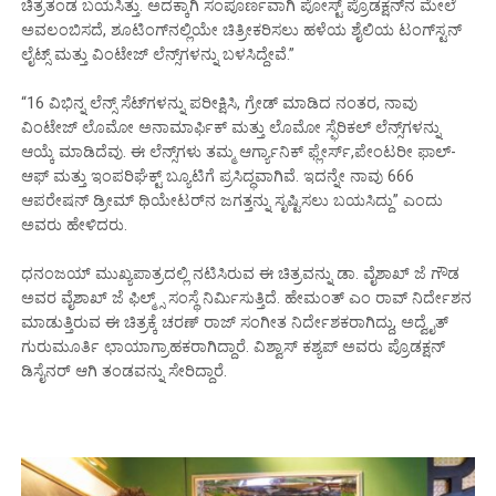
ಚಿತ್ರತಂಡ ಬಯಸಿತ್ತು. ಅದಕ್ಕಾಗಿ ಸಂಪೂರ್ಣವಾಗಿ ಪೋಸ್ಟ್ ಪ್ರೊಡಕ್ಷನ್‌ನ ಮೇಲೆ
ಅವಲಂಬಿಸದೆ, ಶೂಟಿಂಗ್‌ನಲ್ಲಿಯೇ ಚಿತ್ರೀಕರಿಸಲು ಹಳೆಯ ಶೈಲಿಯ ಟಂಗ್‌ಸ್ಟನ್
ಲೈಟ್ಸ್ ಮತ್ತು ವಿಂಟೇಜ್ ಲೆನ್ಸ್‌ಗಳನ್ನು ಬಳಸಿದ್ದೇವೆ.”
“16 ವಿಭಿನ್ನ ಲೆನ್ಸ್ ಸೆಟ್‌ಗಳನ್ನು ಪರೀಕ್ಷಿಸಿ, ಗ್ರೇಡ್ ಮಾಡಿದ ನಂತರ, ನಾವು
ವಿಂಟೇಜ್ ಲೊಮೋ ಅನಾಮಾರ್ಫಿಕ್ ಮತ್ತು ಲೊಮೋ ಸ್ಫೆರಿಕಲ್ ಲೆನ್ಸ್‌ಗಳನ್ನು
ಆಯ್ಕೆ ಮಾಡಿದೆವು. ಈ ಲೆನ್ಸ್‌ಗಳು ತಮ್ಮ ಆರ್ಗ್ಯಾನಿಕ್ ಫ್ಲೇರ್ಸ್,ಪೇಂಟರೀ ಫಾಲ್-
ಆಫ್ ಮತ್ತು ಇಂಪರಿಘೆಕ್ಟ್ ಬ್ಯೂಟಿಗೆ ಪ್ರಸಿದ್ಧವಾಗಿವೆ. ಇದನ್ನೇ ನಾವು 666
ಆಪರೇಷನ್ ಡ್ರೀಮ್ ಥಿಯೇಟರ್‌ನ ಜಗತ್ತನ್ನು ಸೃಷ್ಟಿಸಲು ಬಯಸಿದ್ದು” ಎಂದು
ಅವರು ಹೇಳಿದರು.
ಧನಂಜಯ್ ಮುಖ್ಯಪಾತ್ರದಲ್ಲಿ ನಟಿಸಿರುವ ಈ ಚಿತ್ರವನ್ನು ಡಾ. ವೈಶಾಖ್ ಜೆ ಗೌಡ
ಅವರ ವೈಶಾಖ್ ಜೆ ಫಿಲ್ಮ್ಸ್ ಸಂಸ್ಥೆ ನಿರ್ಮಿಸುತ್ತಿದೆ. ಹೇಮಂತ್ ಎಂ ರಾವ್ ನಿರ್ದೇಶನ
ಮಾಡುತ್ತಿರುವ ಈ ಚಿತ್ರಕ್ಕೆ ಚರಣ್ ರಾಜ್ ಸಂಗೀತ ನಿರ್ದೇಶಕರಾಗಿದ್ದು, ಅದ್ವೈತ್
ಗುರುಮೂರ್ತಿ ಛಾಯಾಗ್ರಾಹಕರಾಗಿದ್ದಾರೆ. ವಿಶ್ವಾಸ್ ಕಶ್ಯಪ್ ಅವರು ಪ್ರೊಡಕ್ಷನ್
ಡಿಸೈನರ್ ಆಗಿ ತಂಡವನ್ನು ಸೇರಿದ್ದಾರೆ.