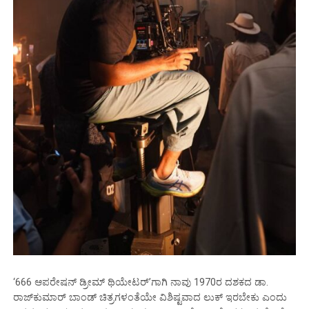
‘666 ಆಪರೇಷನ್ ಡ್ರೀಮ್ ಥಿಯೇಟರ್’ಗಾಗಿ ನಾವು 1970ರ ದಶಕದ ಡಾ.
ರಾಜ್‌ಕುಮಾರ್ ಬಾಂಡ್‌ ಚಿತ್ರಗಳಂತೆಯೇ ವಿಶಿಷ್ಟವಾದ ಲುಕ್‌ ಇರಬೇಕು ಎಂದು