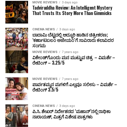
MOVIE REVIEWS
3 days ago
Tadviruddha Review: An Intelligent Mystery
That Trusts Its Story More Than Gimmicks
CINEMA NEWS
3 days ago
ಬಾದಾಮಿ ಬೆಟ್ಟದಲ್ಲಿ ಅದ್ಧೂರಿ ಹಾಡಿನ ಚಿತ್ರೀಕರಣ;
‘ಕರ್ಣಾಟಬಲಂ ಅಜೇಯಂ’ಗೆ ಸಾವಿರಾರು ಕಲಾವಿದರ
ಸಂಗಮ
MOVIE REVIEWS
7 years ago
ವಿಕೇಂಡ್‌ಗೊಂದು ಮನ ಮುಟ್ಟುವ ಚಿತ್ರ – ವಿಮರ್ಶೆ –
ರೇಟಿಂಗ್ – 3.25/5
MOVIE REVIEWS
7 years ago
ಪಾರ್ವತಮ್ಮನ ಮಗಳಿಗೆ ಎಲ್ಲವೂ ಸಲೀಸು – ವಿಮರ್ಶೆ –
ರೇಟಿಂಗ್ 3.5/5
CINEMA NEWS
3 days ago
ಪಿ.ಸಿ. ಶೇಖರ್ ನಿರ್ದೇಶನದ ‘ಮಹಾನ್’ನಲ್ಲಿ ರಾಧಿಕಾ
ನಾರಾಯಣ್, ಮಿತ್ರಗೆ ವಿಶೇಷ ಪಾತ್ರಗಳು