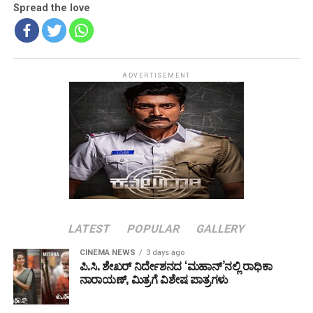
Spread the love
ADVERTISEMENT
LATEST
POPULAR
GALLERY
CINEMA NEWS
3 days ago
ಪಿ.ಸಿ. ಶೇಖರ್ ನಿರ್ದೇಶನದ ‘ಮಹಾನ್’ನಲ್ಲಿ ರಾಧಿಕಾ
ನಾರಾಯಣ್, ಮಿತ್ರಗೆ ವಿಶೇಷ ಪಾತ್ರಗಳು