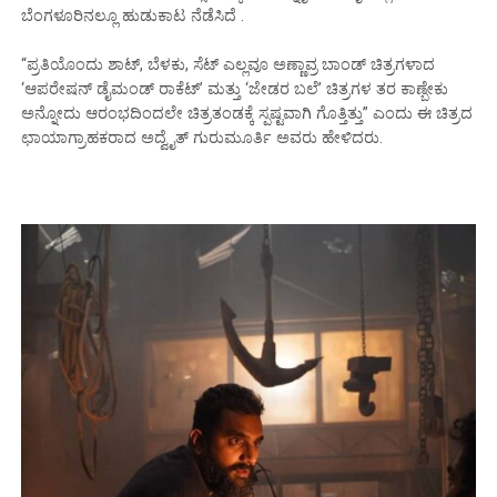
ಬೆಂಗಳೂರಿನಲ್ಲೂ ಹುಡುಕಾಟ ನೆಡೆಸಿದೆ .
“ಪ್ರತಿಯೊಂದು ಶಾಟ್, ಬೆಳಕು, ಸೆಟ್ ಎಲ್ಲವೂ ಅಣ್ಣಾವ್ರ ಬಾಂಡ್ ಚಿತ್ರಗಳಾದ
‘ಆಪರೇಷನ್ ಡೈಮಂಡ್ ರಾಕೆಟ್’ ಮತ್ತು ‘ಜೇಡರ ಬಲೆ’ ಚಿತ್ರಗಳ ತರ ಕಾಣ್ಬೇಕು
ಅನ್ನೋದು ಆರಂಭದಿಂದಲೇ ಚಿತ್ರತಂಡಕ್ಕೆ ಸ್ಪಷ್ಟವಾಗಿ ಗೊತ್ತಿತ್ತು” ಎಂದು ಈ ಚಿತ್ರದ
ಛಾಯಾಗ್ರಾಹಕರಾದ ಅದ್ವೈತ್ ಗುರುಮೂರ್ತಿ ಅವರು ಹೇಳಿದರು.