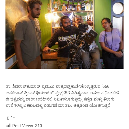
ಡಾ. ಶಿವರಾಜ್‌ಕುಮಾರ್ ಪ್ರಮುಖ ಪಾತ್ರದಲ್ಲಿ ಕಾಣಿಸಿಕೊಳ್ಳುತ್ತಿರುವ ‘666
ಆಪರೇಷನ್ ಡ್ರೀಮ್ ಥಿಯೇಟರ್’ ಪ್ರೇಕ್ಷಕರಿಗೆ ವಿಶಿಷ್ಟವಾದ ಅನುಭವ ನೀಡಲಿದೆ.
ಈ ಚಿತ್ರವನ್ನು ಭಾರೀ ಬಜೆಟ್‌ನಲ್ಲಿ ನಿರ್ಮಿಸಲಾಗುತ್ತಿದ್ದು, ಕನ್ನಡ ಮತ್ತು ತೆಲುಗು
ಭಾಷೆಗಳಲ್ಲಿ ಏಕಕಾಲದಲ್ಲಿ ಬಿಡುಗಡೆ ಮಾಡಲು ಚಿತ್ರತಂಡ ಯೋಚಿಸುತ್ತಿದೆ.
Post Views:
310