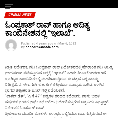
CINEMA NEWS
ಓಂಪ್ರಕಾಶ್ ರಾವ್ ಹಾಗೂ ಆದಿತ್ಯ
ಕಾಂಬಿನೇಶನಲ್ಲಿ “ಇಲಾಖೆ”.
Published
4 years ago
on
May 6, 2022
By
popcornkannada.com
ಖ್ಯಾತ ನಿರ್ದೇಶಕ, ನಟ ಓಂಪ್ರಕಾಶ್ ರಾವ್ ನಿರ್ದೇಶನದಲ್ಲಿ ಹೆಸರಾಂತ ನಟ ಆದಿತ್ಯ
ನಾಯಕರಾಗಿ ನಟಿಸುತ್ತಿರುವ ಚಿತ್ರಕ್ಕೆ ” ಇಲಾಖೆ” ಎಂದು ಶೀರ್ಷಿಕೆಯಿಡಲಾಗಿದೆ.
ಇವರಿಬ್ಬರ ಕಾಂಬಿನೇಶನಲ್ಲಿ ಮೂಡಿಬರುತ್ತಿರುವ ಈ ಚತ್ರದ ಬಗ್ಗೆ ಸಾಕಷ್ಟು
ನಿರೀಕ್ಷೆಯಿದೆ. ಈಗಾಗಲೇ ಬಹುತೇಕ ಚಿತ್ರೀಕರಣ ಮುಕ್ತಾಯವಾಗಿದೆ. ಉಳಿದ
ಭಾಗದ ಚಿತ್ರೀಕರಣ ಜೂನ್ ನಲ್ಲಿ ನಡೆಯಲಿದೆ.
“ಲಾಕಪ್ ಡೆತ್”, “ಎ ಕೆ 47 ” ಚಿತ್ರಗಳ ತರಹದ ಕಥೆಯಿದು. ನಾನು ಬಹಳ
ವರ್ಷಗಳ ನಂತರ ನಾನೇ ಕಥೆ ಬರೆದು ನಿರ್ದೇಶಿಸುತ್ತಿರುವ ಚಿತ್ರವಿದು ಎನ್ನುತ್ತಾರೆ
ನಿರ್ದೇಶಕ ಓಂಪ್ರಕಾಶ್ ರಾವ್.
ಶ್ರೀರೇಣುಕಾ ಮೂವೀ ಮೇಕರ್ಸ್ ಲಾಂಛನದಲ್ಲಿನಿರ್ಮಾಣವಾಗುತ್ತಿರುರುವ ಈ