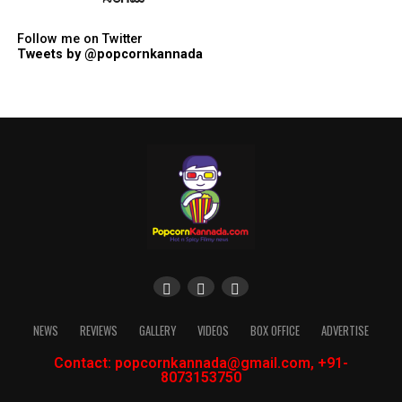
Follow me on Twitter
Tweets by @popcornkannada
NEWS
REVIEWS
GALLERY
VIDEOS
BOX OFFICE
ADVERTISE
Contact: popcornkannada@gmail.com, +91-
8073153750