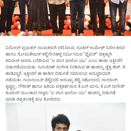
ವಿನೋದ್ ಪ್ರಭಾಕರ್ ನಾಯಕರಾಗಿ ನಟಿಸಿರುವ, ನೂತನ್ ಉಮೇಶ್ ನಿರ್ದೇಶನದ
ಹಾಗೂ ಸೋಮಶೇಖರ್ ಕಟ್ಟಿಗೇನಹಳ್ಳಿ ನಿರ್ಮಿಸಿರುವ “ಫೈಟರ್” ಚಿತ್ರಕ್ಕಾಗಿ
ಕವಿರಾಜ್ ಅವರು ಬರೆದಿರುವ “ಐ ವಾನ ಫಾಲೋ ಯು” ಎಂಬ ಹಾಡು ಇತ್ತೀಚೆಗೆ
ಬಿಡುಗಡೆಯಾಯಿತು. ಗುರುಕಿರಣ್ ಸಂಗೀತ ನೀಡಿರುವ ಈ ಹಾಡನ್ನು ಚೈತ್ರ ಹೆಚ್. ಜಿ
ಹಾಡಿದ್ದಾರೆ. ಇತ್ತೀಚಿಗೆ ಈ ಹಾಡಿನ ಬಿಡುಗಡೆ ಸಮಾರಂಭ ಅದ್ದೂರಿಯಾಗಿ
ನಡೆಯಿತು. ಗುರುರಂಜನ್ ಶೆಟ್ಟಿ(ನಟಿ ಅನುಷ್ಕಾ ಶೆಟ್ಟಿ ಸಹೋದರ), ನಾಗರಾಜ್,
ಕೃಷ್ಣಪ್ಪ , ಗೌರೀಶ್ ಹಾಗೂ ಹಿರಿಯ ಪತ್ರಕರ್ತರಾದ ಕೆ.ಎಸ್ ವಾಸು, ಕೆ.ಎನ್.ನಾಗೇಶ್
ಕುಮಾರ್ ಮುಂತಾದ ಗಣ್ಯರು “ಐ ವಾನ ಫಾಲೋ ಯು” ಹಾಡನ್ನು ಬಿಡುಗಡೆ
ಮಾಡಿ ಚಿತ್ರತಂಡಕ್ಕೆ ಶುಭ ಕೋರಿದರು.