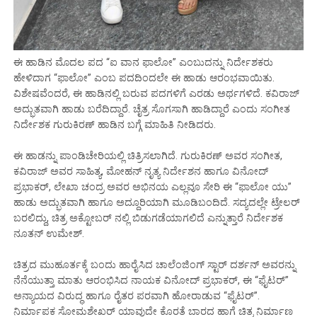
ಈ ಹಾಡಿನ ಮೊದಲ ಪದ “ಐ ವಾನ ಫಾಲೋ” ಎಂಬುದನ್ನು ನಿರ್ದೇಶಕರು
ಹೇಳಿದಾಗ “ಫಾಲೋ” ಎಂಬ ಪದದಿಂದಲೇ ಈ ಹಾಡು ಆರಂಭವಾಯಿತು.
ವಿಶೇಷವೆಂದರೆ, ಈ ಹಾಡಿನಲ್ಲಿ ಬರುವ ಪದಗಳಿಗೆ ಎರಡು ಅರ್ಥಗಳಿದೆ. ಕವಿರಾಜ್
ಅದ್ಭುತವಾಗಿ ಹಾಡು ಬರೆದಿದ್ದಾರೆ. ಚೈತ್ರ ಸೊಗಸಾಗಿ ಹಾಡಿದ್ದಾರೆ ಎಂದು ಸಂಗೀತ
ನಿರ್ದೇಶಕ ಗುರುಕಿರಣ್ ಹಾಡಿನ ಬಗ್ಗೆ ಮಾಹಿತಿ ನೀಡಿದರು.
ಈ ಹಾಡನ್ನು ಪಾಂಡಿಚೇರಿಯಲ್ಲಿ ಚಿತ್ರಿಸಲಾಗಿದೆ. ಗುರುಕಿರಣ್ ಅವರ ಸಂಗೀತ,
ಕವಿರಾಜ್ ಅವರ ಸಾಹಿತ್ಯ, ಮೋಹನ್ ನೃತ್ಯ ನಿರ್ದೇಶನ ಹಾಗೂ ವಿನೋದ್
ಪ್ರಭಾಕರ್, ಲೇಖಾ ಚಂದ್ರ ಅವರ ಅಭಿನಯ ಎಲ್ಲವೂ ಸೇರಿ ಈ “ಫಾಲೋ ಯು”
ಹಾಡು ಅದ್ಭುತವಾಗಿ ಹಾಗೂ ಅದ್ದೂರಿಯಾಗಿ ಮೂಡಿಬಂದಿದೆ. ಸದ್ಯದಲ್ಲೇ ಟ್ರೇಲರ್
ಬರಲಿದ್ದು, ಚಿತ್ರ ಅಕ್ಟೋಬರ್ ನಲ್ಲಿ ಬಿಡುಗಡೆಯಾಗಲಿದೆ ಎನ್ನುತ್ತಾರೆ ನಿರ್ದೇಶಕ
ನೂತನ್ ಉಮೇಶ್.
ಚಿತ್ರದ ಮುಹೂರ್ತಕ್ಕೆ ಬಂದು ಹಾರೈಸಿದ ಚಾಲೆಂಜಿಂಗ್ ಸ್ಟಾರ್ ದರ್ಶನ್ ಅವರನ್ನು
ನೆನೆಯುತ್ತಾ ಮಾತು ಆರಂಭಿಸಿದ ನಾಯಕ ವಿನೋದ್ ಪ್ರಭಾಕರ್, ಈ “ಫೈಟರ್”
ಅನ್ಯಾಯದ ವಿರುದ್ಧ ಹಾಗೂ ರೈತರ ಪರವಾಗಿ ಹೋರಾಡುವ “ಫೈಟರ್”.
ನಿರ್ಮಾಪಕ ಸೋಮಶೇಖರ್ ಯಾವುದೇ ಕೊರತೆ ಬಾರದ ಹಾಗೆ ಚಿತ್ರ ನಿರ್ಮಾಣ