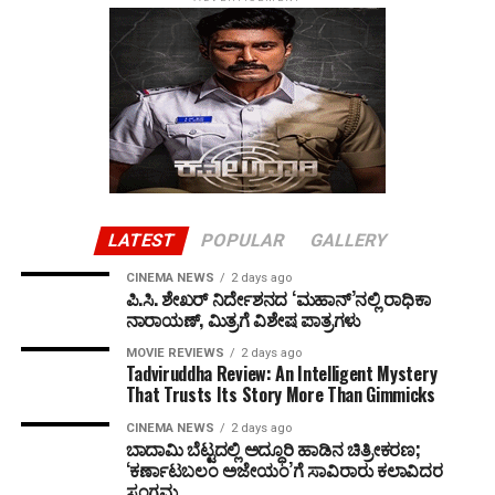
LATEST
POPULAR
GALLERY
CINEMA NEWS
2 days ago
ಪಿ.ಸಿ. ಶೇಖರ್ ನಿರ್ದೇಶನದ ‘ಮಹಾನ್’ನಲ್ಲಿ ರಾಧಿಕಾ
ನಾರಾಯಣ್, ಮಿತ್ರಗೆ ವಿಶೇಷ ಪಾತ್ರಗಳು
MOVIE REVIEWS
2 days ago
Tadviruddha Review: An Intelligent Mystery
That Trusts Its Story More Than Gimmicks
CINEMA NEWS
2 days ago
ಬಾದಾಮಿ ಬೆಟ್ಟದಲ್ಲಿ ಅದ್ಧೂರಿ ಹಾಡಿನ ಚಿತ್ರೀಕರಣ;
‘ಕರ್ಣಾಟಬಲಂ ಅಜೇಯಂ’ಗೆ ಸಾವಿರಾರು ಕಲಾವಿದರ
ಸಂಗಮ