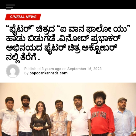
CINEMA NEWS
“ಫೈಟರ್” ಚಿತ್ರದ “ಐ ವಾನ ಫಾಲೋ ಯು”
ಹಾಡು ಬಿಡುಗಡೆ .ವಿನೋದ್ ಪ್ರಭಾಕರ್
ಅಭಿನಯದ ಫೈಟರ್ ಚಿತ್ರ ಅಕ್ಟೋಬರ್
ನಲ್ಲಿ ತೆರೆಗೆ .
Published
3 years ago
on
September 16, 2023
By
popcornkannada.com