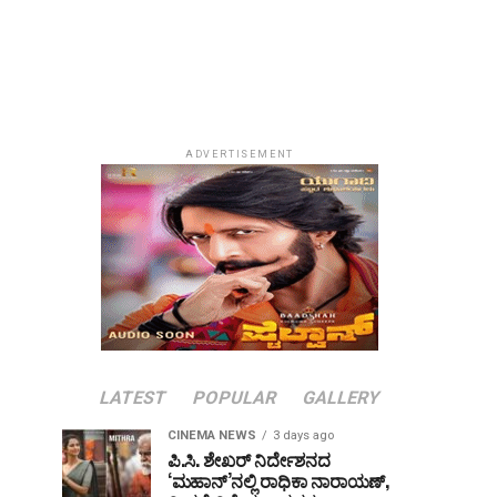
ADVERTISEMENT
LATEST
POPULAR
GALLERY
CINEMA NEWS
3 days ago
ಪಿ.ಸಿ. ಶೇಖರ್ ನಿರ್ದೇಶನದ
‘ಮಹಾನ್’ನಲ್ಲಿ ರಾಧಿಕಾ ನಾರಾಯಣ್,