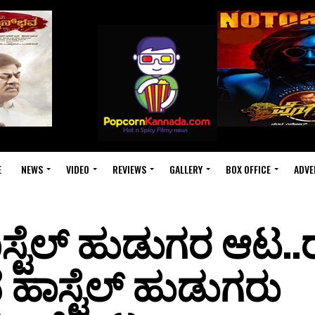
E
NEWS
VIDEO
REVIEWS
GALLERY
BOX OFFICE
ADVE
್ಟೆಲ್ ಹುಡುಗರ ಆಟ..ರ
 ಹಾಸ್ಟೆಲ್ ಹುಡುಗರು