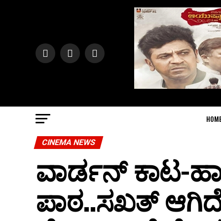
HOM
CINEMA NEWS
ವಾರ್ಡನ್ ಕಾಟ-ಹಾಸ
ಪಾಠ..ಸಖತ್ ಆಗಿದೆ