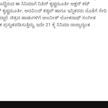
ೊಟ್ಟಿರುವ ಈ ಸಿನಿಮಾಗೆ ನಿತಿನ್ ಕೃಷ್ಣಮೂರ್ತಿ ಆಕ್ಷನ್ ಕಟ್
ಿನ್ ಕೃಷ್ಣಮೂರ್ತಿ, ಅರವಿಂದ್ ಕಶ್ಯಪ್ ಹಾಗೂ ಇನ್ನಿತರರು ಜೊತೆಗೆ ಸೇರಿ
ಮಿಸಿದ್ದಾರೆ. ಚಿತ್ರದ ಹಾಡುಗಳಿಗೆ ಅಜನೀಶ್‌ ಲೋಕನಾಥ್‌ ಸಂಗೀತ
 ಪ್ರಸ್ತುತಪಡಿಸುತ್ತಿದ್ದು, ಇದೇ 21 ಕ್ಕೆ ಸಿನಿಮಾ ರಾಜ್ಯಾದ್ಯಂತ