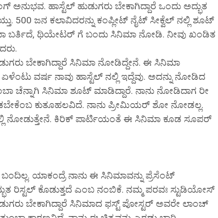
ಂಗ್ ಅನುಭವ. ಹಾಸ್ಟೆಲ್ ಹುಡುಗರು ಬೇಕಾಗಿದ್ದಾರೆ ಒಂದು ಅದ್ಭುತ
ಯ್ತು. 500 ಜನ ಕಲಾವಿದರನ್ನು ಕಂಪ್ಲೀಟ್ ನೈಟ್ ಸೀಕ್ವೆಲ್ ನಲ್ಲಿ ಶೂಟ್
ಮಾ ಬರ್ತಿದೆ, ಥಿಯೇಟರ್ ಗೆ ಬಂದು ಸಿನಿಮಾ ನೋಡಿ. ನೀವು ಖಂಡಿತ
ಂದರು.
ಹುಡುಗರು ಬೇಕಾಗಿದ್ದಾರೆ ಸಿನಿಮಾ ನೋಡಿದ್ದೇನೆ. ಈ ಸಿನಿಮಾ
ಳೆಂಟು ವರ್ಷ ನಾವು ಹಾಸ್ಟೆಲ್ ನಲ್ಲಿ ಇದ್ದೆವು. ಅದನ್ನು ನೋಡಿದ
ತುಂಬಾ ಚೆನ್ನಾಗಿ ಸಿನಿಮಾ ಶೂಟ್ ಮಾಡಿದ್ದಾರೆ. ನಾನು ನೋಡಿದಾಗ ರೀ
ೆ ನೋಡಬೇಕೆಂಬ ಕುತೂಹಲವಿದೆ. ನಾನು ಪ್ರೀಮಿಯರ್ ಶೋ ನೋಡಲ್ಲ.
ಲ್ಲಿ ನೋಡುತ್ತೇನೆ. ಕಿರಿಕ್ ಪಾರ್ಟಿಯಂತೆ ಈ ಸಿನಿಮಾ ಕೂಡ ಸೂಪರ್
ಗಿ ಬಂದಿಲ್ಲ. ಯಾಕಂದ್ರೆ ನಾನು ಈ ಸಿನಿಮಾವನ್ನು ಪ್ರೆಸೆಂಟ್
್ಭುತ ರಿಸ್ಟಲ್ ಕೊಡುತ್ತದೆ ಎಂಬ ನಂಬಿಕೆ. ನಮ್ಮ ಪರವಃ ಸ್ಟುಡಿಯೋಸ್
ಹುಡುಗರು ಬೇಕಾಗಿದ್ದಾರೆ ಸಿನಿಮಾದ ಫಸ್ಟ್ ಪೋಸ್ಟರ್ ಅವರೇ ಲಾಂಚ್
 ತುಂಬಾ ಕಾರಣವಿದೆ. ನಾನು ಈ ಚಿತ್ರವನ್ನು ಎರಡು ಬಾರಿ