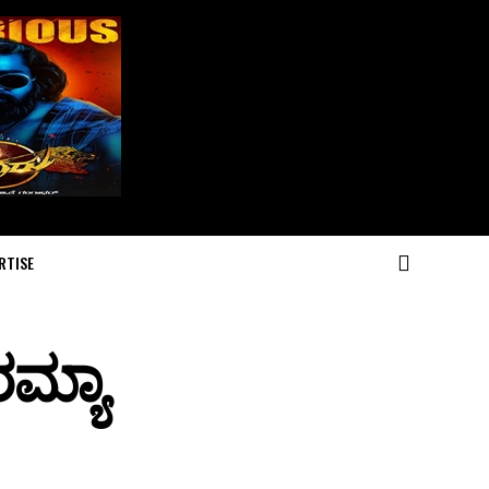
RTISE
ಮ್ಯಾ