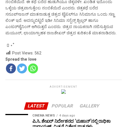
ನಂಬಿಕೆಯಿದೆ. ಈ ಕಥೆ ಬರೆದ ಹುಡುಗಿಯೂ ಚಿಕ್ಕವಳೇ. ಖಂಡಿತ ಇದೊಂದು
ಒಳ್ಳೆಯ ಚಿತ್ರವಾಗುತ್ತೆಂಬ ನಂಬಿಕೆಯಿದೆ ಎಂದರು. ಚಿತ್ರಕಥೆ ಬರೆದ
ಸನೂಪ್‌ಸಾಜನ್ ಮಾತನಾಡುತ್ತ ಚಿತ್ರದ ಟೈಟಲ್‌ಗೂ ಸಿನಿಮಾಗೂ ಒಂದು ಸಣ್ಣ
ಲಿಂಕ್ ಇದೆ. ಅದನ್ನುಬಿಟ್ಟರೆ ಇಡೀ ಸಿನಿಮಾ ಸಸ್ಪೆನ್ಸ್ ಥ್ರಿಲ್ಲರ್ ಹಾಗೂ
ಎಂಟರ್‌ಟೈನಿಂಗ್ ಆಗಿರುತ್ತದೆ ಎಂದರು. ಚಿತ್ರದ ನಾಯಕನಾಗಿ ನಟಿಸುತ್ತಿರುವ
ಮಯೂರ್, ಛಾಯಾಗ್ರಾಹಕ ರಾಜಶೇಖರ್ ಚಿತ್ರದ ಕುರಿತಂತೆ ಮಾತನಾಡಿದರು.
Post Views:
562
Spread the love
ADVERTISEMENT
LATEST
POPULAR
GALLERY
CINEMA NEWS
4 days ago
ಪಿ.ಸಿ. ಶೇಖರ್ ನಿರ್ದೇಶನದ ‘ಮಹಾನ್’ನಲ್ಲಿ ರಾಧಿಕಾ
ನಾರಾಯಣ್, ಮಿತ್ರಗೆ ವಿಶೇಷ ಪಾತ್ರಗಳು