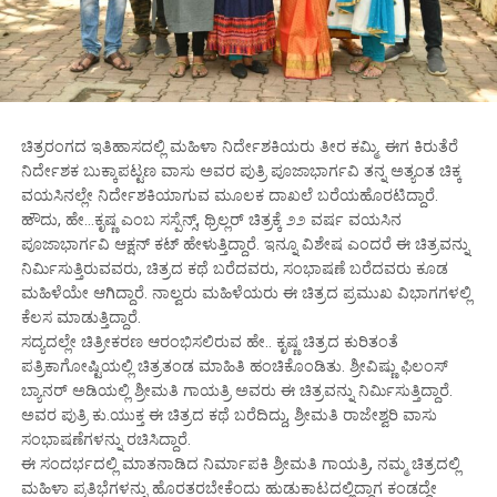
ಚಿತ್ರರಂಗದ ಇತಿಹಾಸದಲ್ಲಿ ಮಹಿಳಾ ನಿರ್ದೇಶಕಿಯರು ತೀರ ಕಮ್ಮಿ. ಈಗ ಕಿರುತೆರೆ
ನಿರ್ದೇಶಕ ಬುಕ್ಕಾಪಟ್ಟಣ ವಾಸು ಅವರ ಪುತ್ರಿ ಪೂಜಾಭಾರ್ಗವಿ ತನ್ನ ಅತ್ಯಂತ ಚಿಕ್ಕ
ವಯಸಿನಲ್ಲೇ ನಿರ್ದೇಶಕಿಯಾಗುವ ಮೂಲಕ ದಾಖಲೆ ಬರೆಯಹೊರಟಿದ್ದಾರೆ.
ಹೌದು, ಹೇ…ಕೃಷ್ಣ ಎಂಬ ಸಸ್ಪೆನ್ಸ್, ಥ್ರಿಲ್ಲರ್ ಚಿತ್ರಕ್ಕೆ ೨೨ ವರ್ಷ ವಯಸಿನ
ಪೂಜಾಭಾರ್ಗವಿ ಆಕ್ಷನ್ ಕಟ್ ಹೇಳುತ್ತಿದ್ದಾರೆ. ಇನ್ನೂ ವಿಶೇಷ ಎಂದರೆ ಈ ಚಿತ್ರವನ್ನು
ನಿರ್ಮಿಸುತ್ತಿರುವವರು, ಚಿತ್ರದ ಕಥೆ ಬರೆದವರು, ಸಂಭಾಷಣೆ ಬರೆದವರು ಕೂಡ
ಮಹಿಳೆಯೇ ಆಗಿದ್ದಾರೆ. ನಾಲ್ವರು ಮಹಿಳೆಯರು ಈ ಚಿತ್ರದ ಪ್ರಮುಖ ವಿಭಾಗಗಳಲ್ಲಿ
ಕೆಲಸ ಮಾಡುತ್ತಿದ್ದಾರೆ.
ಸದ್ಯದಲ್ಲೇ ಚಿತ್ರೀಕರಣ ಆರಂಭಿಸಲಿರುವ ಹೇ.. ಕೃಷ್ಣ ಚಿತ್ರದ ಕುರಿತಂತೆ
ಪತ್ರಿಕಾಗೋಷ್ಟಿಯಲ್ಲಿ ಚಿತ್ರತಂಡ ಮಾಹಿತಿ ಹಂಚಿಕೊಂಡಿತು. ಶ್ರೀವಿಷ್ಣು ಫಿಲಂಸ್
ಬ್ಯಾನರ್ ಅಡಿಯಲ್ಲಿ ಶ್ರೀಮತಿ ಗಾಯತ್ರಿ ಅವರು ಈ ಚಿತ್ರವನ್ನು ನಿರ್ಮಿಸುತ್ತಿದ್ದಾರೆ.
ಅವರ ಪುತ್ರಿ ಕು.ಯುಕ್ತ ಈ ಚಿತ್ರದ ಕಥೆ ಬರೆದಿದ್ದು, ಶ್ರೀಮತಿ ರಾಜೇಶ್ವರಿ ವಾಸು
ಸಂಭಾಷಣೆಗಳನ್ನು ರಚಿಸಿದ್ದಾರೆ.
ಈ ಸಂದರ್ಭದಲ್ಲಿ ಮಾತನಾಡಿದ ನಿರ್ಮಾಪಕಿ ಶ್ರೀಮತಿ ಗಾಯತ್ರಿ, ನಮ್ಮ ಚಿತ್ರದಲ್ಲಿ
ಮಹಿಳಾ ಪ್ರತಿಭೆಗಳನ್ನು ಹೊರತರಬೇಕೆಂದು ಹುಡುಕಾಟದಲ್ಲಿದ್ದಾಗ ಕಂಡದ್ದೇ