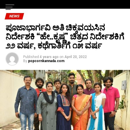
NEWS
ಪೂಜಾಭಾರ್ಗವಿ ಅತಿ ಚಿಕ್ಕವಯಸಿನ‌
ನಿರ್ದೇಶಕಿ “ಹೇ..ಕೃಷ್ಣ” ಚಿತ್ರದ ನಿರ್ದೇಶಕಿಗೆ
೨೨ ವರ್ಷ, ಕಥೆಗಾರ್ತಿಗೆ ೧೫ ವರ್ಷ
Published
4 years ago
on
April 20, 2022
By
popcornkannada.com