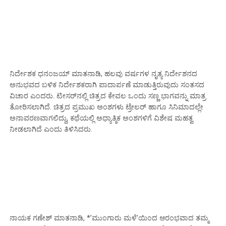
ನಿರ್ದೇಶಕ ಧನಂಜಯ್ ಮಾತನಾಡಿ, ಹಲವು ವರ್ಷಗಳ ನೃತ್ಯ ನಿರ್ದೇಶನದ
ಅನುಭವದ ಬಳಿಕ ನಿರ್ದೇಶಕರಾಗಿ ಪಾದಾರ್ಪಣೆ ಮಾಡುತ್ತಿರುವುದು ಸಂತಸದ
ವಿಚಾರ ಎಂದರು. ಟೀಸರ್‌ನಲ್ಲಿ ಚಿತ್ರದ ಕೇವಲ ಒಂದು ಸಣ್ಣ ಭಾಗವನ್ನು ಮಾತ್ರ
ತೋರಿಸಲಾಗಿದೆ. ಚಿತ್ರದ ಪ್ರಮುಖ ಅಂಶಗಳು ಟ್ರೇಲರ್ ಹಾಗೂ ಸಿನಿಮಾದಲ್ಲೇ
ಅನಾವರಣವಾಗಲಿದ್ದು, ಕಥೆಯಲ್ಲಿ ಅಧ್ಯಾತ್ಮಿಕ ಅಂಶಗಳಿಗೆ ವಿಶೇಷ ಮಹತ್ವ
ನೀಡಲಾಗಿದೆ ಎಂದು ತಿಳಿಸಿದರು.
ನಾಯಕ ಗಣೇಶ್ ಮಾತನಾಡಿ, *’ಮುಂಗಾರು ಮಳೆ’ಯಿಂದ ಆರಂಭವಾದ ತಮ್ಮ