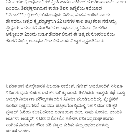
ಸಿನಿ ಪಯಣಕ್ಕೆ ಅಭಿಮಾನಿಗಳ ಪ್ರೀತಿ ಹಾಗೂ ಕುಟುಂಬದ ಆಶೀರ್ವಾದವೇ ಕಾರಣ
ಎಂದರು. ಶಿವಭಕ್ತನಾಗಿರುವ ಕಾರಣ ಶಿವನ ಹಿನ್ನೆಲೆಯ ಕಥೆಯಾದ
*’ಪಿನಾಕ’**ನಲ್ಲಿ ಅಭಿನಯಿಸಿರುವುದು ವಿಶೇಷ ಸಂತಸ ತಂದಿದೆ ಎಂದು
ಹೇಳಿದರು. ಚಿತ್ರದ ಕ್ಲೈಮ್ಯಾಕ್ಸ್‌ಗಾಗಿ 22 ದಿನಗಳ ಕಾಲ ಚಿತ್ರೀಕರಣ ನಡೆಸಿದ್ದು,
ಪ್ರೇಕ್ಷಕರು ಇದುವರೆಗೆ ನೋಡಿರದ ಅನುಭವವನ್ನು ಸಿನಿಮಾ ನೀಡಲಿದೆ.
ಅಕ್ಟೋಬರ್ 2ರಂದು ಬಿಡುಗಡೆಯಾಗಲಿರುವ ಈ ಚಿತ್ರ ಮನೋರಂಜನೆಯ
ಜೊತೆಗೆ ವಿಭಿನ್ನ ಅನುಭವ ನೀಡಲಿದೆ ಎಂಬ ವಿಶ್ವಾಸ ವ್ಯಕ್ತಪಡಿಸಿದರು.
ನಿರ್ಮಾಣದ ಮೇಲ್ವಿಚಾರಕ ವಿಜಯಾ ರಾಜೇಶ್, ಗಣೇಶ್ ಅವರೊಂದಿಗೆ ಸಿನಿಮಾ
ನಿರ್ಮಿಸುವುದು ಬಹುಕಾಲದ ಕನಸಾಗಿತ್ತು ಎಂದು ತಿಳಿಸಿದರು. ಉತ್ತಮ ಕಥೆ ಮತ್ತು
ಅದ್ದೂರಿ ನಿರ್ಮಾಣ ಮೌಲ್ಯಗಳೊಂದಿಗೆ ಸಿನಿಮಾ ಮೂಡಿಬಂದಿದ್ದು, ಪ್ರೇಕ್ಷಕರಿಗೆ
ಖಂಡಿತ ಇಷ್ಟವಾಗಲಿದೆ ಎಂದರು. ಪತ್ರಿಕಾಗೋಷ್ಠಿಯಲ್ಲಿ ಸಹ ನಿರ್ಮಾಪಕಿ ಕೃತಿ
ಪ್ರಸಾದ್, ಹಿರಿಯ ಕಲಾವಿದರಾದ ರಂಗಾಯಣ ರಘು, ಸಾಧು ಕೋಕಿಲ, ನಾಯಕಿ
ಅರ್ಚನಾ ಅಯ್ಯರ್, ನಟರಾದ ರೋಬೊ ಗಣೇಶ್, ರವೀಂದ್ರನಾಥ್ ಹಾಗೂ
ಸಂಗೀತ ನಿರ್ದೇಶಕ ಗೌರಾ ಹರಿ ಚಿತ್ರದ ಕುರಿತು ತಮ್ಮ ಅನುಭವಗಳನ್ನು
ಹಂಚಿಕೊಂಡರು