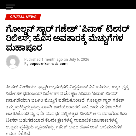
CINEMA NEWS
ಗೋಲ್ಡನ್ ಸ್ಟಾರ್ ಗಣೇಶ್ ‘ಪಿನಾಕ’ ಟೀಸರ್
ರಿಲೀಸ್; ಹೊಸ ಅವತಾರಕ್ಕೆ ಮೆಚ್ಚುಗೆಗಳ
ಮಹಾಪೂರ
Published
1 month ago
on
July 6, 2026
By
popcornkannada.com
ಪೀಪಲ್ ಮೀಡಿಯಾ ಫ್ಯಾಕ್ಟರಿ ಬ್ಯಾನರ್‌ನಲ್ಲಿ ವಿಶ್ವಪ್ರಸಾದ್ ನಿರ್ಮಿಸಿರುವ, ಖ್ಯಾತ ನೃತ್ಯ
ನಿರ್ದೇಶಕ ಧನಂಜಯ್ ನಿರ್ದೇಶನದ ಚೊಚ್ಚಲ ಸಿನಿಮಾ ‘ಪಿನಾಕ’ ಟೀಸರ್
ಬಿಡುಗಡೆಯಾಗಿ ಭರ್ಜರಿ ಮೆಚ್ಚುಗೆ ಪಡೆದುಕೊಂಡಿದೆ. ಗೋಲ್ಡನ್ ಸ್ಟಾರ್ ಗಣೇಶ್
ತಮ್ಮ ಹುಟ್ಟುಹಬ್ಬವನ್ನು ಖಾಸಗಿ ಶಾಲೆಯೊಂದರಲ್ಲಿ ಸಾವಿರಾರು ಮಕ್ಕಳೊಂದಿಗೆ
ಆಚರಿಸಿಕೊಂಡಿದ್ದು, ಇದೇ ಸಂದರ್ಭದಲ್ಲಿ ಚಿತ್ರದ ಟೀಸರ್ ಅನಾವರಣಗೊಂಡಿತು.
ಟೀಸರ್ ಬಿಡುಗಡೆಯಾದ ಕೆಲವೇ ಕ್ಷಣಗಳಲ್ಲಿ ಸಾಮಾಜಿಕ ಜಾಲತಾಣಗಳಲ್ಲಿ
ಉತ್ತಮ ಪ್ರತಿಕ್ರಿಯೆ ವ್ಯಕ್ತವಾಗಿದ್ದು, ಗಣೇಶ್ ಅವರ ಹೊಸ ಲುಕ್ ಅಭಿಮಾನಿಗಳ
ಗಮನ ಸೆಳೆದಿದೆ.