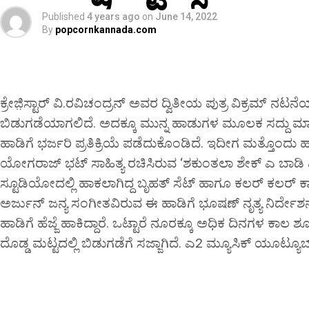
Published
4 years ago
on
June 14, 2022
By
popcornkannada.com
ಕ್ರೇಜಿ಼ಸ್ಟಾರ್ ವಿ.ರವಿಚಂದ್ರನ್ ಅವರ ದ್ವಿತೀಯ ಪುತ್ರ ವಿಕ್ರಮ್ ನಟ
ಬಿಡುಗಡೆಯಾಗಲಿದೆ. ಅದಕ್ಕೂ ಮುನ್ನ ಹಾಡುಗಳ ಮೂಲಕ ಸದ್ದು ಮಾ
ಹಾಡಿಗೆ ಭರ್ಜರಿ ಪ್ರತಿಕ್ರಿಯೆ ಪಡೆದುಕೊಂಡಿದೆ. ಇದೀಗ ಮತ್ತೊಂದು ಹಾಡ
ಯೋಗರಾಜ್ ಭಟ್ ಸಾಹಿತ್ಯ ರಚಿಸಿರುವ ‘ಶಕುಂತಲಾ ಶೇಕ್ ಎ ಬಾಡಿ ಪ
ಸ್ಟೂಡಿಯೋದಲ್ಲಿ ಹಾಕಲಾಗಿದ್ದ ಬೃಹತ್ ಸೆಟ್ ಹಾಗೂ ಕಲರ್ ಕಲರ್ ಕಾಸ
ಅರ್ಜುನ್ ಜನ್ಯ ಸಂಗೀತವಿರುವ ಈ ಹಾಡಿಗೆ ಭೂಷಣ್ ನೃತ್ಯ ನಿರ್ದೇಶನ 
ಹಾಡಿಗೆ ಹೆಜ್ಜೆ ಹಾಕಿದ್ದಾರೆ. ಒಟ್ಟಾರೆ ನೂರಕ್ಕೂ ಅಧಿಕ ದಿನಗಳ ಕಾಲ 
ದೊಡ್ಡ ಮಟ್ಟದಲ್ಲಿ ಬಿಡುಗಡೆಗೆ ಸಜ್ಜಾಗಿದೆ. ಎ2 ಮ್ಯೂಸಿಕ್ ಯೂಟ್ಯೂ