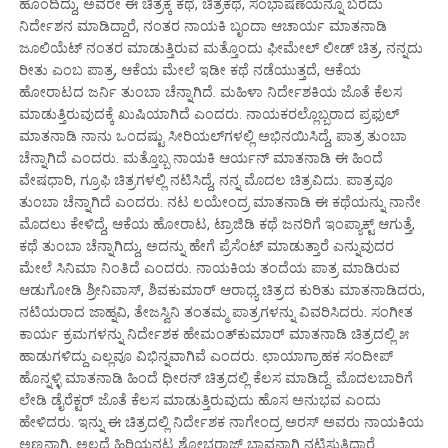
ಹೊಂದಿದ್ದು, ಅವರೇ ಈ ಚಿತ್ರಕ್ಕೆ ಕಥೆ, ಚಿತ್ರಕಥೆ, ಸಂಭಾಷಣೆಯನ್ನೂ ಬರೆದು
ನಿರ್ದೇಶನ ಮಾಡಿದ್ದಾರೆ, ನಂತರ ನಾಯಕಿ ಬೃಂದಾ ಆಚಾರ್ಯ ಮಾತನಾಡಿ
ಜೂಲಿಯೆಟ್ ನಂತರ ಮಾಡುತ್ತಿರುವ ಮತ್ತೊಂದು ಫೀಮೇಲ್ ಲೀಡ್ ಚಿತ್ರ, ನನ್ನದು
ರೀತು ಎಂಬ ಪಾತ್ರ, ಆಕೆಯ ಮೇಲೆ ಇಡೀ ಕಥೆ ನಡೆಯುತ್ತದೆ, ಆಕೆಯ
ಹೋರಾಟದ ಜರ್ನಿ ತುಂಬಾ ಚೆನ್ನಾಗಿದೆ. ಮಹಿಳಾ ನಿರ್ದೇಶಕಿಯ ಜೊತೆ ಕೆಲಸ
ಮಾಡುತ್ತಿರುವುದಕ್ಕೆ ಖುಷಿಯಾಗಿದೆ ಎಂದರು. ನಾಯಕರಲ್ಲೊಬ್ಬರಾದ ಪ್ರಫುಲ್
ಮಾತನಾಡಿ ನಾನು ಒಂದಷ್ಟು ಸೀರಿಯಲ್‌ಗಳಲ್ಲಿ ಅಭಿನಯಿಸಿದ್ದೆ, ಪಾತ್ರ ತುಂಬಾ
ಚೆನ್ನಾಗಿದೆ ಎಂದರು. ಮತ್ತೊಬ್ಬ ನಾಯಕಿ ಆರ್ಯನ್ ಮಾತನಾಡಿ ಈ ಹಿಂದೆ
ವೇಷಧಾರಿ, ಗ್ರೂಫಿ ಚಿತ್ರಗಳಲ್ಲಿ ನಟಿಸಿದ್ದೆ, ನನ್ನ ಮೊದಲ ಚಿತ್ರವಿದು. ಪಾತ್ರವೂ
ತುಂಬಾ ಚೆನ್ನಾಗಿದೆ ಎಂದರು. ನಟ ಲಯೇಂದ್ರ ಮಾತನಾಡಿ ಈ ಕಥೆಯನ್ನು ನಾನೇ
ಮೊದಲು ಕೇಳಿದ್ದೆ, ಆಕೆಯ ಹೋರಾಟ, ಟ್ರಾಜಿಡಿ ಕಥೆ ಜನರಿಗೆ ಇಂಪ್ಯಾಕ್ಟ್ ಆಗುತ್ತೆ,
ಕಥೆ ತುಂಬಾ ಚೆನ್ನಾಗಿದ್ದು, ಅದನ್ನು ಹೇಗೆ ಪ್ರೆಸೆಂಟ್ ಮಾಡುತ್ತಾರೆ ಎನ್ನುವುದರ
ಮೇಲೆ ಸಿನಿಮಾ ನಿಂತಿದೆ ಎಂದರು. ನಾಯಕಿಯ ತಂದೆಯ ಪಾತ್ರ ಮಾಡಿರುವ
ಆಡುಗೋಡಿ ಶ್ರೀನಿವಾಸ್, ಶಿವಕುಮಾರ್ ಆರಾಧ್ಯ ಚಿತ್ರದ ಕುರಿತು ಮಾತನಾಡಿದರು,
ನಟಿಯರಾದ ಜಾಹ್ನವಿ, ತೇಜಸ್ವಿನಿ ತಂತಮ್ಮ ಪಾತ್ರಗಳನ್ನು ವಿವರಿಸಿದರು. ಸಂಗೀತ
ಕಾರ್ಯ ಕ್ರಮಗಳನ್ನು ನಿರ್ದೇಶಕ ಹೇಮಂತ್‌ಕುಮಾರ್ ಮಾತನಾಡಿ ಚಿತ್ರದಲ್ಲಿ ೫
ಹಾಡುಗಳಿದ್ದು ಎಲ್ಲವೂ ವಿಭಿನ್ನವಾಗಿವೆ ಎಂದರು. ಛಾಯಾಗ್ರಾಹಕ ಸಂದೀಪ್
ಹೊನ್ನಳ್ಳಿ ಮಾತನಾಡಿ ಹಿಂದೆ ಧೀರನ್ ಚಿತ್ರದಲ್ಲಿ ಕೆಲಸ ಮಾಡಿದ್ದೆ. ಮೊದಲಬಾರಿಗೆ
ಲೇಡಿ ಡೈರೆಕ್ಟರ್ ಜೊತೆ ಕೆಲಸ ಮಾಡುತ್ತಿರುವುದು ಹೊಸ ಅನುಭವ ಎಂದು
ಹೇಳಿದರು. ಇನ್ನು ಈ ಚಿತ್ರದಲ್ಲಿ ನಿರ್ದೇಶಕ ನಾಗೇಂದ್ರ ಅರಸ್ ಅವರು ನಾಯಕಿಯ
ಅಣ್ಣನಾಗಿ, ಅಲ್ಲದೆ ಹಿರಿಯನಟ ಶೋಭರಾಜ್ ಭಾವನಾಗಿ ನಟಿಸುತ್ತಿದ್ದಾರೆ.