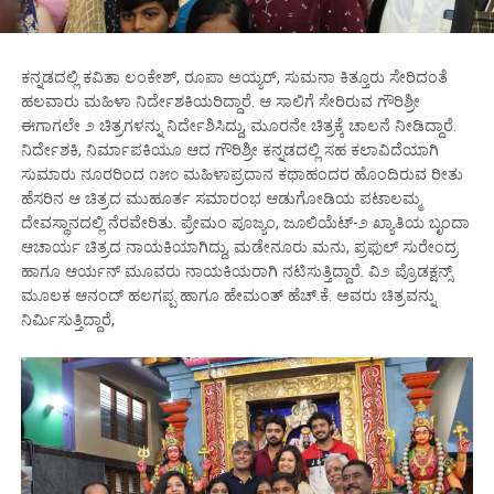
ಕನ್ನಡದಲ್ಲಿ ಕವಿತಾ ಲಂಕೇಶ್, ರೂಪಾ ಅಯ್ಯರ್, ಸುಮನಾ ಕಿತ್ತೂರು ಸೇರಿದಂತೆ
ಹಲವಾರು ಮಹಿಳಾ ನಿರ್ದೇಶಕಿಯರಿದ್ದಾರೆ. ಆ ಸಾಲಿಗೆ ಸೇರಿರುವ ಗೌರಿಶ್ರೀ
ಈಗಾಗಲೇ ೨ ಚಿತ್ರಗಳನ್ನು ನಿರ್ದೇಶಿಸಿದ್ದು, ಮೂರನೇ ಚಿತ್ರಕ್ಕೆ ಚಾಲನೆ ನೀಡಿದ್ದಾರೆ.
ನಿರ್ದೇಶಕಿ, ನಿರ್ಮಾಪಕಿಯೂ ಆದ ಗೌರಿಶ್ರೀ ಕನ್ನಡದಲ್ಲಿ ಸಹ ಕಲಾವಿದೆಯಾಗಿ
ಸುಮಾರು ನೂರರಿಂದ ೧೫೦ ಮಹಿಳಾಪ್ರದಾನ ಕಥಾಹಂದರ ಹೊಂದಿರುವ ರೀತು
ಹೆಸರಿನ ಆ ಚಿತ್ರದ ಮುಹೂರ್ತ ಸಮಾರಂಭ ಆಡುಗೋಡಿಯ ಪಟಾಲಮ್ಮ
ದೇವಸ್ಥಾನದಲ್ಲಿ ನೆರವೇರಿತು. ಪ್ರೇಮಂ ಪೂಜ್ಯಂ, ಜೂಲಿಯೆಟ್-೨ ಖ್ಯಾತಿಯ ಬೃಂದಾ
ಆಚಾರ್ಯ ಚಿತ್ರದ ನಾಯಕಿಯಾಗಿದ್ದು, ಮಡೇನೂರು ಮನು, ಪ್ರಫುಲ್ ಸುರೇಂದ್ರ
ಹಾಗೂ ಆರ್ಯನ್ ಮೂವರು ನಾಯಕಿಯರಾಗಿ ನಟಿಸುತ್ತಿದ್ದಾರೆ. ವಿ೨ ಪ್ರೊಡಕ್ಷನ್ಸ್
ಮೂಲಕ ಆನಂದ್ ಹಲಗಪ್ಪ ಹಾಗೂ ಹೇಮಂತ್ ಹೆಚ್.ಕೆ. ಅವರು ಚಿತ್ರವನ್ನು
ನಿರ್ಮಿಸುತ್ತಿದ್ದಾರೆ,