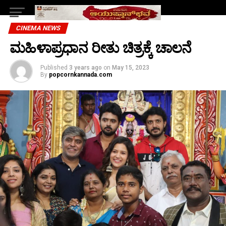
CINEMA NEWS
ಮಹಿಳಾಪ್ರಧಾನ ರೀತು ಚಿತ್ರಕ್ಕೆ ಚಾಲನೆ
Published
3 years ago
on
May 15, 2023
By
popcornkannada.com