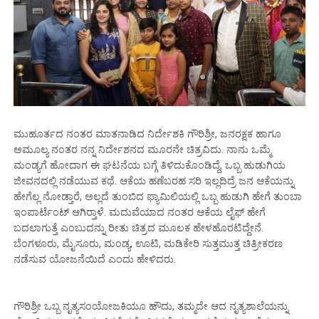
ಮುಹೂರ್ತದ ನಂತರ ಮಾತನಾಡಿದ ನಿರ್ದೇಶಕಿ ಗೌರಿಶ್ರೀ, ಜನರಕ್ಷಕ ಹಾಗೂ
ಅಮೂಲ್ಯ ನಂತರ ನನ್ನ ನಿರ್ದೇಶನದ ಮೂರನೇ ಚಿತ್ರವಿದು. ನಾನು ಒಮ್ಮೆ
ಮಂಡ್ಯಗೆ ಹೋದಾಗ ಈ ಘಟನೆಯ ಬಗ್ಗೆ ತಿಳಿದುಕೊಂಡಿದ್ದೆ, ಒಬ್ಬ ಹುಡುಗಿಯ
ಜೀವನದಲ್ಲಿ ನಡೆಯುವ ಕಥೆ. ಆಕೆಯ ಹಣೆಬರಹ ಸರಿ ಇಲ್ಲದಿದ್ರೆ ಜನ ಆಕೆಯನ್ನು
ಹೇಗೆಲ್ಲ ನೋಡ್ತಾರೆ, ಅಲ್ಲದೆ ತುಂಬಿದ ಫ್ಯಾಮಿಲಿಯಲ್ಲಿ ಒಬ್ಬ ಹುಡುಗಿ ಹೇಗೆ ತುಂಬಾ
ಇಂಪಾರ್ಟೆಂಟ್ ಆಗಿರ‍್ತಾಳೆ. ಮದುವೆಯಾದ ನಂತರ ಆಕೆಯ ಲೈಫ್ ಹೇಗೆ
ಬದಲಾಗುತ್ತೆ ಎಂಬುದನ್ನು ರೀತು ಚಿತ್ರದ ಮೂಲಕ ಹೇಳಹೊರಟಿದ್ದೇನೆ.
ಬೆಂಗಳೂರು, ಮೈಸೂರು, ಮಂಡ್ಯ, ಊಟಿ, ಮಡಿಕೇರಿ ಸುತ್ತಮುತ್ತ ಚಿತ್ರೀಕರಣ
ನಡೆಸುವ ಯೋಜನೆಯಿದೆ ಎಂದು ಹೇಳಿದರು.
ಗೌರಿಶ್ರೀ ಒಬ್ಬ ನೃತ್ಯಸಂಯೋಜಕಿಯೂ ಹೌದು, ತಮ್ಮದೇ ಆದ ನೃತ್ಯಶಾಲೆಯನ್ನು