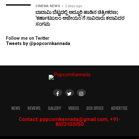
CINEMA NEWS
2 days ago
ಬಾದಾಮಿ ಬೆಟ್ಟದಲ್ಲಿ ಅದ್ಧೂರಿ ಹಾಡಿನ ಚಿತ್ರೀಕರಣ;
‘ಕರ್ಣಾಟಬಲಂ ಅಜೇಯಂ’ಗೆ ಸಾವಿರಾರು ಕಲಾವಿದರ
ಸಂಗಮ
Follow me on Twitter
Tweets by @popcornkannada
NEWS
REVIEWS
GALLERY
VIDEOS
BOX OFFICE
ADVERTISE
Contact: popcornkannada@gmail.com, +91-
8073153750