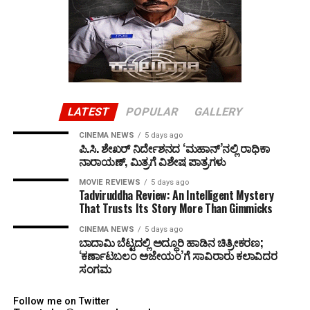
LATEST
POPULAR
GALLERY
CINEMA NEWS
5 days ago
ಪಿ.ಸಿ. ಶೇಖರ್ ನಿರ್ದೇಶನದ ‘ಮಹಾನ್’ನಲ್ಲಿ ರಾಧಿಕಾ
ನಾರಾಯಣ್, ಮಿತ್ರಗೆ ವಿಶೇಷ ಪಾತ್ರಗಳು
MOVIE REVIEWS
5 days ago
Tadviruddha Review: An Intelligent Mystery
That Trusts Its Story More Than Gimmicks
CINEMA NEWS
5 days ago
ಬಾದಾಮಿ ಬೆಟ್ಟದಲ್ಲಿ ಅದ್ಧೂರಿ ಹಾಡಿನ ಚಿತ್ರೀಕರಣ;
‘ಕರ್ಣಾಟಬಲಂ ಅಜೇಯಂ’ಗೆ ಸಾವಿರಾರು ಕಲಾವಿದರ
ಸಂಗಮ
Follow me on Twitter