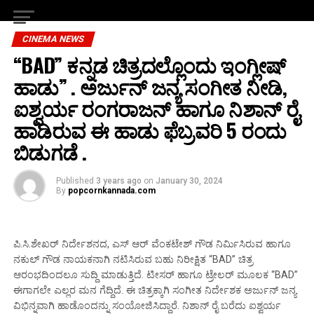
CINEMA NEWS
“BAD” ಕನ್ನಡ ಚಿತ್ರದಲ್ಲೊಂದು ಇಂಗ್ಲೀಷ್
ಹಾಡು” . ಅರ್ಜುನ್ ಜನ್ಯ ಸಂಗೀತ ನೀಡಿ,
ಐಶ್ವರ್ಯ ರಂಗರಾಜನ್ ಹಾಗೂ ನಿಶಾನ್ ರೈ
ಹಾಡಿರುವ ಈ ಹಾಡು ಫೆಬ್ರವರಿ 5 ರಂದು
ಬಿಡುಗಡೆ .
Published
3 years ago
on
January 30, 2024
By
popcornkannada.com
ಪಿ.ಸಿ.ಶೇಖರ್ ನಿರ್ದೇಶನದ, ಎಸ್ ಆರ್ ವೆಂಕಟೇಶ್ ಗೌಡ ನಿರ್ಮಿಸಿರುವ ಹಾಗೂ
ನಕುಲ್ ಗೌಡ ನಾಯಕನಾಗಿ ನಟಿಸಿರುವ ಬಹು ನಿರೀಕ್ಷಿತ “BAD” ಚಿತ್ರ
ಆರಂಭದಿಂದಲೂ ಸುದ್ದಿ ಮಾಡುತ್ತಿದೆ. ಟೀಸರ್ ಹಾಗೂ ಟ್ರೇಲರ್ ಮೂಲಕ “BAD”
ಈಗಾಗಲೇ ಎಲ್ಲರ ಮನ ಗೆದ್ದಿದೆ. ಈ ಚಿತ್ರಕ್ಕಾಗಿ ಸಂಗೀತ ನಿರ್ದೇಶಕ ಅರ್ಜುನ್ ಜನ್ಯ
ವಿಭಿನ್ನವಾಗಿ ಹಾಡೊಂದನ್ನು ಸಂಯೋಜಿಸಿದ್ದಾರೆ. ನಿಶಾನ್ ರೈ ಬರೆದು ಐಶ್ವರ್ಯ