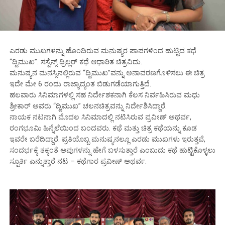
ಎರಡು ಮುಖಗಳನ್ನು ಹೊಂದಿರುವ ಮನುಷ್ಯರ ಪಾಪಗಳಿಂದ ಹುಟ್ಟಿದ ಕಥೆ
“ದ್ವಿಮುಖ”. ಸಸ್ಪೆನ್ಸ್ ಥ್ರಿಲ್ಲರ್ ಕಥೆ ಆಧಾರಿತ ಚಿತ್ರವಿದು.
ಮನುಷ್ಯನ ಮನಸ್ಸಿನಲ್ಲಿರುವ “ದ್ವಿಮುಖ”ವನ್ನು ಅನಾವರಣಗೊಳಿಸಲು ಈ ಚಿತ್ರ
ಇದೇ ಮೇ 6 ರಂದು ರಾಜ್ಯಾದ್ಯಂತ ಬಿಡುಗಡೆಯಾಗುತ್ತಿದೆ.
ಹಲವಾರು ಸಿನಿಮಾಗಳಲ್ಲಿ ಸಹ ನಿರ್ದೇಶಕನಾಗಿ ಕೆಲಸ ನಿರ್ವಹಿಸಿರುವ ಮಧು
ಶ್ರೀಕಾರ್ ಅವರು “ದ್ವಿಮುಖ” ಚಲನಚಿತ್ರವನ್ನು ನಿರ್ದೇಶಿಸಿದ್ದಾರೆ.
ನಾಯಕ ನಟನಾಗಿ ಮೊದಲ ಸಿನಿಮಾದಲ್ಲಿ ನಟಿಸಿರುವ ಪ್ರವೀಣ್ ಅಥರ್ವ,
ರಂಗಭೂಮಿ ಹಿನ್ನೆಲೆಯಿಂದ ಬಂದವರು. ಕಥೆ ಮತ್ತು ಚಿತ್ರ ಕಥೆಯನ್ನು ಕೂಡ
ಇವರೇ ಬರೆದಿದ್ದಾರೆ. ಪ್ರತಿಯೊಬ್ಬ ಮನುಷ್ಯನಲ್ಲೂ ಎರಡು ಮುಖಗಳು ಇರುತ್ತವೆ,
ಸಂದರ್ಭಕ್ಕೆ ತಕ್ಕಂತೆ ಅವುಗಳನ್ನು ಹೇಗೆ ಬಳಸುತ್ತಾರೆ ಎಂಬುದು ಕಥೆ ಹುಟ್ಟಿಕೊಳ್ಳಲು
ಸ್ಪೂರ್ತಿ ಎನ್ನುತ್ತಾರೆ ನಟ – ಕಥೆಗಾರ ಪ್ರವೀಣ್ ಅಥರ್ವ.