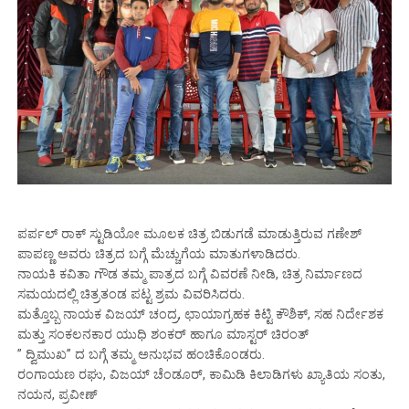
ಪರ್ಪಲ್ ರಾಕ್ ಸ್ಟುಡಿಯೋ ಮೂಲಕ ಚಿತ್ರ ಬಿಡುಗಡೆ ಮಾಡುತ್ತಿರುವ ಗಣೇಶ್
ಪಾಪಣ್ಣ ಅವರು ಚಿತ್ರದ ಬಗ್ಗೆ ಮೆಚ್ಚುಗೆಯ ಮಾತುಗಳಾಡಿದರು.
ನಾಯಕಿ ಕವಿತಾ ಗೌಡ ತಮ್ಮ ಪಾತ್ರದ ಬಗ್ಗೆ ವಿವರಣೆ ನೀಡಿ, ಚಿತ್ರ ನಿರ್ಮಾಣದ
ಸಮಯದಲ್ಲಿ ಚಿತ್ರತಂಡ ಪಟ್ಟ ಶ್ರಮ ವಿವರಿಸಿದರು.
ಮತ್ತೊಬ್ಬ ನಾಯಕ ವಿಜಯ್ ಚಂದ್ರ, ಛಾಯಾಗ್ರಹಕ ಕಿಟ್ಟಿ ಕೌಶಿಕ್, ಸಹ ನಿರ್ದೇಶಕ
ಮತ್ತು ಸಂಕಲನಕಾರ ಯುಧಿ ಶಂಕರ್ ಹಾಗೂ ಮಾಸ್ಟರ್ ಚಿರಂತ್
” ದ್ವಿಮುಖ” ದ ಬಗ್ಗೆ ತಮ್ಮ ಅನುಭವ ಹಂಚಿಕೊಂಡರು.
ರಂಗಾಯಣ ರಘು, ವಿಜಯ್ ಚೆಂಡೂರ್, ಕಾಮಿಡಿ ಕಿಲಾಡಿಗಳು ಖ್ಯಾತಿಯ ಸಂತು,
ನಯನ, ಪ್ರವೀಣ್