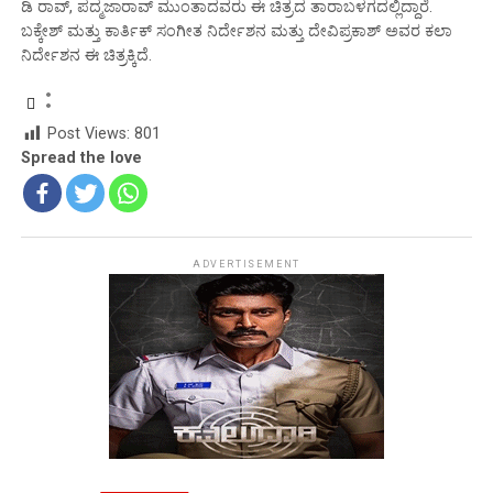
ಡಿ ರಾವ್, ಪದ್ಮಜಾರಾವ್ ಮುಂತಾದವರು ಈ ಚಿತ್ರದ ತಾರಾಬಳಗದಲ್ಲಿದ್ದಾರೆ.
ಬಕ್ಕೇಶ್ ಮತ್ತು ಕಾರ್ತಿಕ್ ಸಂಗೀತ ನಿರ್ದೇಶನ ಮತ್ತು ದೇವಿಪ್ರಕಾಶ್ ಅವರ ಕಲಾ
ನಿರ್ದೇಶನ ಈ ಚಿತ್ರಕ್ಕಿದೆ.
Post Views:
801
Spread the love
ADVERTISEMENT