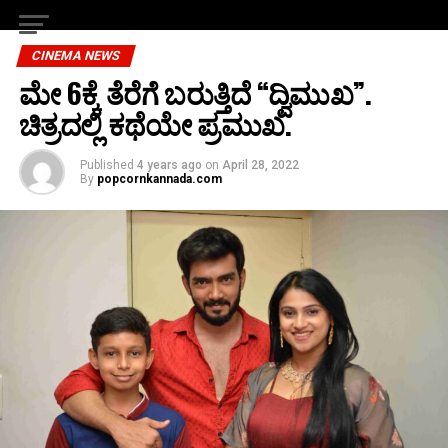
CINEMA NEWS
ಮೇ 6ಕ್ಕೆ ತೆರೆಗೆ ಬರುತ್ತಿದೆ “ದ್ವಿಮುಖ”.
ಚಿತ್ರದಲ್ಲಿ ಕಥೆಯೇ ಪ್ರಮುಖ.
Published
4 years ago
on
April 28, 2022
By
popcornkannada.com