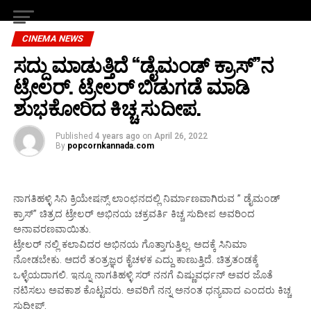
CINEMA NEWS
ಸದ್ದು ಮಾಡುತ್ತಿದೆ “ಡೈಮಂಡ್ ಕ್ರಾಸ್”ನ
ಟ್ರೇಲರ್. ಟ್ರೇಲರ್ ಬಿಡುಗಡೆ ಮಾಡಿ
ಶುಭಕೋರಿದ ಕಿಚ್ಚ ಸುದೀಪ.
Published
4 years ago
on
April 26, 2022
By
popcornkannada.com
ನಾಗತಿಹಳ್ಳಿ ಸಿನಿ ಕ್ರಿಯೇಷನ್ಸ್ ಲಾಂಛನದಲ್ಲಿ ನಿರ್ಮಾಣವಾಗಿರುವ ” ಡೈಮಂಡ್
ಕ್ರಾಸ್” ಚಿತ್ರದ ಟ್ರೇಲರ್ ಅಭಿನಯ ಚಕ್ರವರ್ತಿ ಕಿಚ್ಚ ಸುದೀಪ ಅವರಿಂದ
ಅನಾವರಣವಾಯಿತು.
ಟ್ರೇಲರ್ ನಲ್ಲಿ ಕಲಾವಿದರ ಅಭಿನಯ ಗೊತ್ತಾಗುತ್ತಿಲ್ಲ. ಅದಕ್ಕೆ ಸಿನಿಮಾ
ನೋಡಬೇಕು. ಆದರೆ ತಂತ್ರಜ್ಞರ ಕೈಚಳಕ ಎದ್ದು ಕಾಣುತ್ತಿದೆ. ಚಿತ್ರತಂಡಕ್ಕೆ
ಒಳ್ಳೆಯದಾಗಲಿ. ಇನ್ನೂ ನಾಗತಿಹಳ್ಳಿ ಸರ್ ನನಗೆ ವಿಷ್ಣುವರ್ಧನ್ ಅವರ ಜೊತೆ
ನಟಿಸಲು ಅವಕಾಶ ಕೊಟ್ಟವರು. ಅವರಿಗೆ ನನ್ನ ಅನಂತ ಧನ್ಯವಾದ ಎಂದರು ಕಿಚ್ಚ
ಸುದೀಪ್.