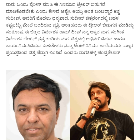
ನಾನು ಒಂದು ಫೋನ್ ಮಾಡಿ ಈ ಸಿನಿಮಾದ ಟ್ರೇಲರ್ ಬಿಡುಗಡೆ
ಮಾಡಿಕೊಡಬೇಕು ಎಂದು ಕೇಳಿದೆ ಅಷ್ಟೇ. ಆಯ್ತು ಅಂತ ಬಂದಿದ್ದಾರೆ ಕಿಚ್ಚ
ಸುದೀಪ್. ಅವರಿಗೆ ಮೊದಲು ಧನ್ಯವಾದ. ಸುದೀಪ್ ಚಿತ್ರರಂಗದಲ್ಲಿ ಬಹಳ
ಕಷ್ಟಪಟ್ಟು ಮೇಲೆ ಬಂದಿರುವ ವ್ಯಕ್ತಿ. ಅಂತಹವರು ಈ ಟ್ರೇಲರ್ ಬಿಡುಗಡೆ ಮಾಡಿದ್ದು
ಸಂತೋಷ. ಈ ಚಿತ್ರದ ನಿರ್ದೇಶಕ ರಾಮ್ ದೀಪ್ ನನ್ನ ಅಕ್ಕನ ಮಗ.‌ ಸಂಗೀತ
ನಿರ್ದೇಶಕ ಲೇಖನ್ ನನ್ನ ತಂಗಿಯ ಮಗ. ಚಿತ್ರದಲ್ಲಿ ಅಭಿನಯಿಸಿರುವ ಹಾಗೂ
ಕಾರ್ಯನಿರ್ವಹಿಸಿರುವ ಬಹುತೇಕರು ನಮ್ಮ ಟೆಂಟ್ ಸಿನಿಮಾ ಶಾಲೆಯವರು. ಎಲ್ಲರ
ಪ್ರಯತ್ನದಿಂದ ಚಿತ್ರ ಚೆನ್ನಾಗಿ ಬಂದಿದೆ ಎಂದರು ನಾಗತಿಹಳ್ಳಿ ಚಂದ್ರಶೇಖರ್.