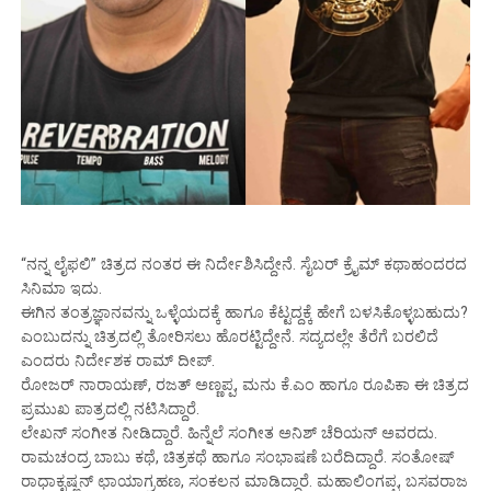
“ನನ್ನ ಲೈಫಲಿ” ಚಿತ್ರದ ನಂತರ ಈ ನಿರ್ದೇಶಿಸಿದ್ದೇನೆ. ಸೈಬರ್ ಕ್ರೈಮ್ ಕಥಾಹಂದರದ
ಸಿನಿಮಾ ಇದು.
ಈಗಿನ ತಂತ್ರಜ್ಞಾನವನ್ನು ಒಳ್ಳೆಯದಕ್ಕೆ ಹಾಗೂ ಕೆಟ್ಟದ್ದಕ್ಕೆ ಹೇಗೆ ಬಳಸಿಕೊಳ್ಳಬಹುದು?
ಎಂಬುದನ್ನು ಚಿತ್ರದಲ್ಲಿ ತೋರಿಸಲು ಹೊರಟ್ಟಿದ್ದೇನೆ. ಸದ್ಯದಲ್ಲೇ ತೆರೆಗೆ ಬರಲಿದೆ
ಎಂದರು ನಿರ್ದೇಶಕ ರಾಮ್ ದೀಪ್.
ರೋಜರ್ ನಾರಾಯಣ್, ರಜತ್ ಅಣ್ಣಪ್ಪ, ಮನು ಕೆ.ಎಂ ಹಾಗೂ ರೂಪಿಕಾ ಈ ಚಿತ್ರದ
ಪ್ರಮುಖ ಪಾತ್ರದಲ್ಲಿ ನಟಿಸಿದ್ದಾರೆ.
ಲೇಖನ್ ಸಂಗೀತ ನೀಡಿದ್ದಾರೆ. ಹಿನ್ನೆಲೆ ಸಂಗೀತ ಅನಿಶ್ ಚೆರಿಯನ್ ಅವರದು.
ರಾಮಚಂದ್ರ ಬಾಬು ಕಥೆ, ಚಿತ್ರಕಥೆ ಹಾಗೂ ಸಂಭಾಷಣೆ ಬರೆದಿದ್ದಾರೆ. ಸಂತೋಷ್
ರಾಧಾಕೃಷ್ಣನ್ ಛಾಯಾಗ್ರಹಣ, ಸಂಕಲನ ಮಾಡಿದ್ದಾರೆ. ಮಹಾಲಿಂಗಪ್ಪ, ಬಸವರಾಜ