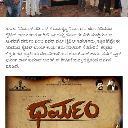
ಶಾಂತಾ ಸಿನಿಮಾಸ್ ನಡಿ ಎಸ್ ಕೆ ರಾಮಕೃಷ್ಣ ನಿರ್ಮಾಣದ ಹೊಸ ಸಿನಿಮಾದ
ಟೈಟಲ್ ಅನಾವರಣಗೊಂಡಿದೆ. ಒಂದಷ್ಟು ಹೊಸಬರೇ ಸೇರಿ ಮಾಡ್ತಿರುವ ಈ
ಸಿನಿಮಾಗೆ ಧರ್ಮಂ ಎಂಬ ಪವರ್ ಫುಲ್ ಟೈಟಲ್ ಇಡಲಾಗಿದ್ದು, ಇತ್ತೀಚೆಗೆಷ್ಟೇ ಈ
ಸಿನಿಮಾದ ಟೈಟಲ್ ಲಾಂಚ್ ಕಾರ್ಯಕ್ರಮ ಸರಳವಾಗಿ ನೆರವೇರಿದೆ. ಕನ್ನಡದ
ಚಿತ್ರರಂಗದ ಸ್ಫೂರ್ತಿಯ ಚಿಲುವೆಗಳಾಗಿರುವ ಶಂಕರ್ ನಾಗ್ ಹಾಗೂ ಪವರ್ ಸ್ಟಾರ್
ಪುನೀತ್ ರಾಜ್ ಕುಮಾರ್ ಅವರಿಗೆ ಈ ಶೀರ್ಷಿಕೆಯನ್ನು ಚಿತ್ರತಂಡ ಅರ್ಪಣೆ
ಮಾಡಿದೆ.