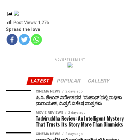
Post Views:
1,276
Spread the love
ADVERTISEMENT
LATEST
POPULAR
GALLERY
CINEMA NEWS
2 days ago
ಪಿ.ಸಿ. ಶೇಖರ್ ನಿರ್ದೇಶನದ ‘ಮಹಾನ್’ನಲ್ಲಿ ರಾಧಿಕಾ
ನಾರಾಯಣ್, ಮಿತ್ರಗೆ ವಿಶೇಷ ಪಾತ್ರಗಳು
MOVIE REVIEWS
2 days ago
Tadviruddha Review: An Intelligent Mystery
That Trusts Its Story More Than Gimmicks
CINEMA NEWS
2 days ago
ಬಾದಾಮಿ ಬೆಟ್ಟದಲ್ಲಿ ಅದ್ಧೂರಿ ಹಾಡಿನ ಚಿತ್ರೀಕರಣ;