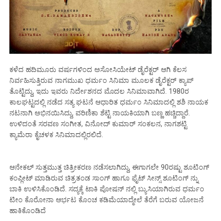
ಕಳೆದ ಹದಿಮೂರು ವರ್ಷಗಳಿಂದ ಅಸೋಸಿಯೇಟ್ ಡೈರೆಕ್ಟರ್ ಆಗಿ ಕೆಲಸ
ನಿರ್ವಹಿಸುತ್ತಿರುವ ನಾಗಮುಖ ಧರ್ಮಂ ಸಿನಿಮಾ ಮೂಲಕ ಡೈರೆಕ್ಟರ್ ಕ್ಯಾಪ್
ತೊಟ್ಟಿದ್ದು, ಇದು ಇವರು ನಿರ್ದೇಶನದ ಮೊದಲ ಸಿನಿಮಾವಾಗಿದೆ. 1980ರ
ಕಾಲಘಟ್ಟದಲ್ಲಿ ನಡೆದ ಸತ್ಯ ಘಟನೆ ಆಧಾರಿತ ಧರ್ಮಂ ಸಿನಿಮಾದಲ್ಲಿ ಶಶಿ ನಾಯಕ
ನಟನಾಗಿ ಅಭಿನಯಿಸಿದ್ದು, ವರಿಣಿಕಾ ಶೆಟ್ಟಿ ನಾಯಕಿಯಾಗಿ ಬಣ್ಣ ಹಚ್ಚಿದ್ದಾರೆ.
ಉಳಿದಂತೆ ಸರವಣ ಸಂಗೀತ, ವಿನೋದ್ ಕುಮಾರ್ ಸಂಕಲನ, ನಾಗಶಟ್ಟಿ
ಕ್ಯಾಮೆರಾ ಕೈಚಳಕ ಸಿನಿಮಾದಲ್ಲಿರಲಿದೆ.
ಆನೇಕಲ್ ಸುತ್ತಮುತ್ತ ಚಿತ್ರೀಕರಣ ನಡೆಸಲಾಗಿದ್ದು, ಈಗಾಗಲೇ 90ರಷ್ಟು ಶೂಟಿಂಗ್
ಕಂಪ್ಲೀಟ್ ಮಾಡಿರುವ ಚಿತ್ರತಂಡ ಸಾಂಗ್ ಹಾಗೂ ಫೈಟ್ ಸೀನ್ಸ್ ಶೂಟಿಂಗ್ ನ್ನು
ಬಾಕಿ ಉಳಿಸಿಕೊಂಡಿದೆ. ಸದ್ಯಕ್ಕೆ ಟಾಕಿ ಪೋಷನ್ ನಲ್ಲಿ ಬ್ಯುಸಿಯಾಗಿರುವ ಧರ್ಮಂ
ಟೀಂ ಕೊರೋನಾ ಆರ್ಭಟ ಕೊಂಚ ಕಡಿಮೆಯಾದ್ಮೇಲೆ ತೆರೆಗೆ ಬರುವ ಯೋಜನೆ
ಹಾಕಿಕೊಂಡಿದೆ