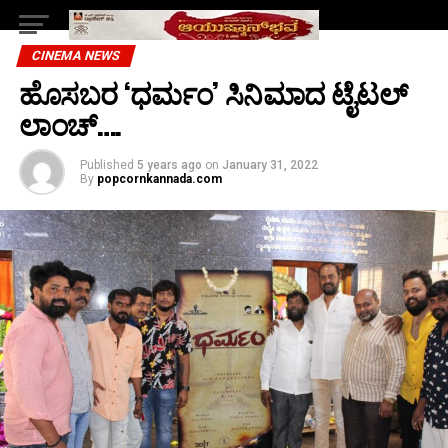
CINEMA NEWS
ಹೊಸಬರ ‘ಧರ್ಮಂ’ ಸಿನಿಮಾದ ಟೈಟಲ್
ಲಾಂಚ್….
Published
5 years ago
on
January 31, 2022
By
popcornkannada.com