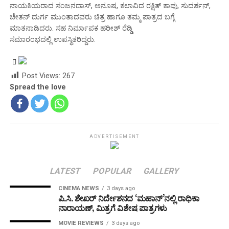
ನಾಯಕಿಯರಾದ ಸಂಜನದಾಸ್, ಅನೂಷ, ಕಲಾವಿದ ರಕ್ಷಿತ್ ಕಾಪು, ಸುದರ್ಶನ್,
ಚೇತನ್ ದುರ್ಗ ಮುಂತಾದವರು ಚಿತ್ರ ಹಾಗೂ ತಮ್ಮ ಪಾತ್ರದ ಬಗ್ಗೆ
ಮಾತನಾಡಿದರು. ಸಹ ನಿರ್ಮಾಪಕ‌ ಹರೀಶ್ ರೆಡ್ಡಿ
ಸಮಾರಂಭದಲ್ಲಿ ಉಪಸ್ಥಿತರಿದ್ದರು.
Post Views:
267
Spread the love
ADVERTISEMENT
LATEST
POPULAR
GALLERY
CINEMA NEWS
3 days ago
ಪಿ.ಸಿ. ಶೇಖರ್ ನಿರ್ದೇಶನದ ‘ಮಹಾನ್’ನಲ್ಲಿ ರಾಧಿಕಾ
ನಾರಾಯಣ್, ಮಿತ್ರಗೆ ವಿಶೇಷ ಪಾತ್ರಗಳು
MOVIE REVIEWS
3 days ago