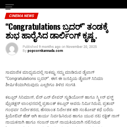
CINEMA NEWS
“Congratulations ಬ್ರದರ್” ತಂಡಕ್ಕೆ
ಶುಭ ಹಾರೈಸಿದ ಡಾರ್ಲಿಂಗ್ ಕೃಷ್ಣ .
Published
9 months ago
on
November 20, 2025
By
popcornkannada.com
ಸಾಮಾಜಿಕ ಮಾಧ್ಯಮದಲ್ಲಿ ಸಾಕಷ್ಟು ಸದ್ದು ಮಾಡಿರುವ ಡೈಲಾಗ್
“Congratulations ಬ್ರದರ್”. ಈಗ ಈ ಜನಪ್ರಿಯ ಡೈಲಾಗ್ ಸಿನಿಮಾ
ಶೀರ್ಷಿಕೆಯಾಗಿರುವುದು ಎಲ್ಲರಿಗೂ ತಿಳಿದ ಸಂಗತಿ.
ಕಲ್ಲೂರ್ ಸಿನಿಮಾಸ್, ಪೆನ್ ಎನ್ ಪೇಪರ್ ಸ್ಟುಡಿಯೋಸ್ ಹಾಗೂ ಸ್ಕ್ರೀನ್ ಫಸ್ಟ್
ಪ್ರೊಡಕ್ಷನ್ ಲಾಂಛನದಲ್ಲಿ ಪ್ರಶಾಂತ್ ಕಲ್ಲೂರ್ ಅವರು ನಿರ್ಮಿಸಿರುವ, ಪ್ರತಾಪ್
ಗಂಧರ್ವ ನಿರ್ದೇಶನದ, ಹೆಸರಾಂತ ನಿರ್ದೇಶಕ ಹರಿ ಸಂತೋಷ್ ಕಥೆ ಬರೆದು
ಕ್ರಿಯೇಟಿವ್ ಹೆಡ್ ಆಗಿ ಕಾರ್ಯ ನಿರ್ವಹಿಸಿರುವ ಹಾಗೂ ಯುವ ನಟ ರಕ್ಷಿತ್ ನಾಗ್
ನಾಯಕನಾಗಿ ಹಾಗೂ ಸಂಜನ್ ದಾಸ್ ನಾಯಕಿಯರಾಗಿ ನಟಿಸಿರುವ