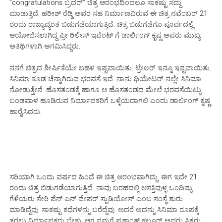
“congratulations ಬ್ರದರ್” ಚಿತ್ರ ಆರಂಭದಿಂದಲೂ ಸಾಕಷ್ಟು ಸದ್ದು
ಮಾಡುತ್ತಿದೆ. ಹರೀಶ್ ರೆಡ್ಡಿ ಅವರ ಸಹ ನಿರ್ಮಾಣವಿರುವ ಈ ಚಿತ್ರ ನವೆಂಬರ್ 21
ರಂದು ರಾಜ್ಯಾದ್ಯಂತ ಬಿಡುಗಡೆಯಾಗುತ್ತಿದೆ. ಚಿತ್ರ ಬಿಡುಗಡೆಗೂ ಪೂರ್ವದಲ್ಲಿ
ಆಯೋಜಿಸಲಾಗಿದ್ದ ಪ್ರೀ ರಿಲೀಸ್ ಇವೆಂಟ್ ಗೆ ಡಾರ್ಲಿಂಗ್ ಕೃಷ್ಣ ಅವರು ಮುಖ್ಯ
ಅತಿಥಿಗಳಾಗಿ ಅಗಮಿಸಿದ್ದರು.
ನನಗೆ ಚಿತ್ರದ ಶೀರ್ಷಿಕೆಯೇ ಬಹಳ ಇಷ್ಟವಾಯಿತು. ಟ್ರೇಲರ್ ಇನ್ನೂ ಇಷ್ಟವಾಯಿತು.
ಸಿನಿಮಾ ಕೂಡ ಚೆನ್ನಾಗಿರುವ ಭರವಸೆ ಇದೆ. ನಾನು ಥಿಯೇಟರ್ ನಲ್ಲೇ ಸಿನಿಮಾ
ನೋಡುತ್ತೇನೆ. ಹೊಸತಂಡಕ್ಕೆ ಹಾಗೂ ಆ ಹೊಸತಂಡದ ಮೇಲೆ ಭರವಸೆಯಿಟ್ಟು
ಬಂಡವಾಳ ಹೂಡಿರುವ ನಿರ್ಮಾಪಕರಿಗೆ ಒಳ್ಳೆಯದಾಗಲಿ ಎಂದು ಡಾರ್ಲಿಂಗ್ ಕೃಷ್ಣ
ಹಾರೈಸಿದರು.
ಸರಿಯಾಗಿ ಒಂದು ವರ್ಷದ ಹಿಂದೆ ಈ ಚಿತ್ರ ಆರಂಭವಾಗಿದ್ದು. ಈಗ ಇದೇ 21
ರಂದು ಚಿತ್ರ ಬಿಡುಗಡೆಯಾಗುತ್ತಿದೆ. ನಾವು ಬರಹದಲ್ಲಿ ಆಸಕ್ತಿವುಳ್ಳ ಒಂದಿಷ್ಟು
ಗೆಳೆಯರು ಸೇರಿ ಪೆನ್ ಎನ್ ಪೇಪರ್ ಸ್ಟುಡಿಯೋಸ್ ಎಂಬ ಸಂಸ್ಥೆ ಶುರು
ಮಾಡಿದ್ದೆವು. ಸಾಕಷ್ಟು ಕಥೆಗಳನ್ನು ಬರೆದ್ದೆವು. ಅದರೆ ಅದನ್ನು ಸಿನಿಮಾ ರೂಪಕ್ಕೆ
ತರಲು ನಿರ್ಮಾಪಕರು ಬೇಕು. ಆಗ ನಮಗೆ ಪ್ರಶಾಂತ್ ಕಲ್ಲೂರ್ ಅವರು ಸಿಕ್ಕರು‌‌.