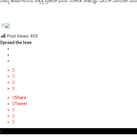
ನಾಲ್ಕು ಹಾಡುಗಳಿರುವ ಚಿತ್ರಕ್ಕೆ ಪ್ರದೀಪ್ ವರ್ಮ ಸಂಗೀತ ನೀಡಿದ್ದಾರೆ. ವೀನಸ್ ನಾಗರಾಜ್ 
Post Views:
459
Spread the love
Share
Tweet