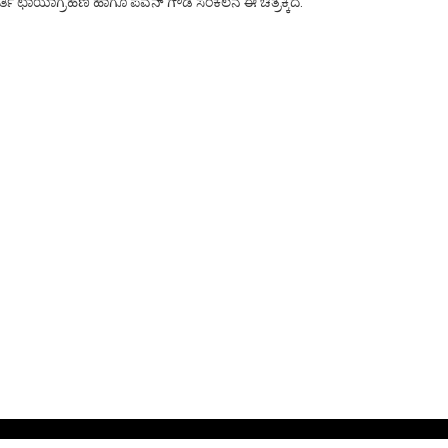
ಮೂರ್ತಿ ಛಾಯಾಗ್ರಹಣ ಹಾಗೂ ಪವನ್ ಗೌಡ ಸಂಕಲನ ಈ ಚಿತ್ರಕ್ಕಿದೆ.