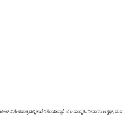
್ ವಿಶೇಷಪಾತ್ರದಲ್ಲಿ ಕಾಣಿಸಿಕೊಂಡಿದ್ದಾರೆ. ಬಲ ರಾಜ್ವಾಡಿ, ನೀನಾಸಂ ಅಶ್ವಥ್, ಮಠ