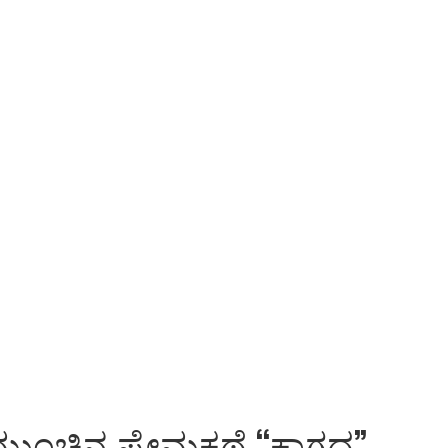
ಮುಂಚಿನ ಪ್ರೇಮಕಥೆ “ಕಾಗದ”. ..