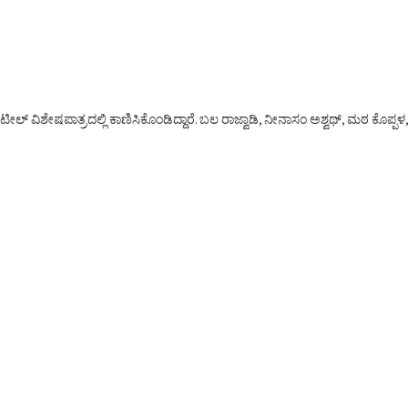
 ವಿಶೇಷಪಾತ್ರದಲ್ಲಿ ಕಾಣಿಸಿಕೊಂಡಿದ್ದಾರೆ. ಬಲ ರಾಜ್ವಾಡಿ, ನೀನಾಸಂ ಅಶ್ವಥ್, ಮಠ ಕೊಪ್ಪಳ,