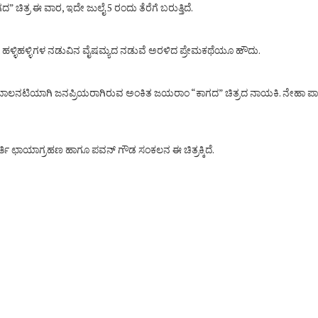
ತ್ರ ಈ ವಾರ, ಇದೇ ಜುಲೈ 5 ರಂದು ತೆರೆಗೆ ಬರುತ್ತಿದೆ.
ಹಳ್ಳಿಹಳ್ಳಿಗಳ ನಡುವಿನ ವೈಷಮ್ಯದ ನಡುವೆ ಅರಳಿದ ಪ್ರೇಮಕಥೆಯೂ ಹೌದು.
ರೆ. ಬಾಲನಟಿಯಾಗಿ ಜನಪ್ರಿಯರಾಗಿರುವ ಅಂಕಿತ ಜಯರಾಂ “ಕಾಗದ” ಚಿತ್ರದ ನಾಯಕಿ. ನೇಹಾ ಪಾಟೀಲ್
ೂರ್ತಿ ಛಾಯಾಗ್ರಹಣ ಹಾಗೂ ಪವನ್ ಗೌಡ ಸಂಕಲನ ಈ ಚಿತ್ರಕ್ಕಿದೆ.