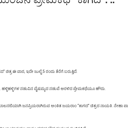
ತ್ರ ಈ ವಾರ, ಇದೇ ಜುಲೈ 5 ರಂದು ತೆರೆಗೆ ಬರುತ್ತಿದೆ.
ಹಳ್ಳಿಹಳ್ಳಿಗಳ ನಡುವಿನ ವೈಷಮ್ಯದ ನಡುವೆ ಅರಳಿದ ಪ್ರೇಮಕಥೆಯೂ ಹೌದು.
ರೆ. ಬಾಲನಟಿಯಾಗಿ ಜನಪ್ರಿಯರಾಗಿರುವ ಅಂಕಿತ ಜಯರಾಂ “ಕಾಗದ” ಚಿತ್ರದ ನಾಯಕಿ. ನೇಹಾ ಪಾಟೀಲ