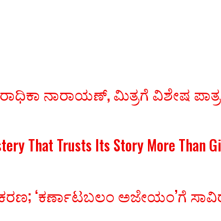
 ರಾಧಿಕಾ ನಾರಾಯಣ್, ಮಿತ್ರಗೆ ವಿಶೇಷ ಪಾತ್
stery That Trusts Its Story More Than 
ಚಿತ್ರೀಕರಣ; ‘ಕರ್ಣಾಟಬಲಂ ಅಜೇಯಂ’ಗೆ ಸ