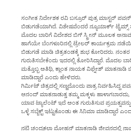
ಸಂಗೀತ ನಿರ್ದೇಶಕ ರವಿ ಬಸ್ರೂರ್ ಪುತ್ರ ಮಾಸ್ಟರ್ ಪವನ್
ಬಿಡುಗಡೆಯಾಗಿದೆ. ವಿಶೇಷವೆಂದರೆ ನ್ಯೂಯಾರ್ಕ್ ಟೈಮ್ಸ್ ಸ್ಕ
ಮೊದಲ ಬಾರಿಗೆ ವಿದೇಶದ ಬಿಗ್ ಸ್ಕ್ರೀನ್ ಮೂಲಕ ಅನಾವರಣಗ
ಹಾಗೆಯೇ ಬೆಂಗಳೂರಿನಲ್ಲಿ ಟ್ರೇಲರ್ ಕಾರ್ಯಕ್ರಮ ನಡೆಯಿತ
ಬಿಡುಗಡೆ ಮಾಡಿ ಚಿತ್ರತಂಡಕ್ಕೆ ಶುಭ ಕೋರಿದರು. ನಂತ
ಗುರುತಿಸಬೇಕೆಂದು ಇದರಲ್ಲಿ ತೋರಿಸಿದ್ದಾರೆ. ಮೊದಲ ಬ
ಮತ್ತೊಬ್ಬ ಅತಿಥಿ, ಕ್ಲಾಂತ ನಾಯಕ ವಿಘ್ನೇಶ್ ಮಾತನಾಡಿ ಚಿತ್
ಮಾಡಿದ್ದಾರೆ ಎಂದು ಹೇಳಿದರು.
ಗಿರ್ಮಿಟ್ ಚಿತ್ರದಲ್ಲಿ ಸಣ್ಣದೊಂದು ಪಾತ್ರ ನಿರ್ವಹಿಸಿದ್ದ ಪವನ್,
ಆನಂದ್ ಮಾತನಾಡುತ್ತ ತಮ್ಮ ಮಕ್ಕಳು ಹಾಳಾಗಬಾರದು, 
ಯಾವ ಟ್ಯಾಲೆಂಟ್ ಇದೆ ಅಂತ ಗುರುತಿಸುವ ಪ್ರಯತ್ನವನ್ನ
ಒಳ್ಳೆ ಸಬ್ಜೆಕ್ಟ್ ಇಟ್ಟುಕೊಂಡು ಈ ಸಿನಿಮಾ ಮಾಡಿದ್ದಾರೆ ಎಂ
ನಟಿ ಚಂದ್ರಕಲಾ ಮೋಹನ್ ಮಾತನಾಡಿ ಜೀವನದಲ್ಲಿ ನಾವು 