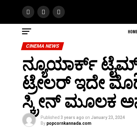
HOM
CINEMA NEWS
ನ್ಯೂಯಾರ್ಕ್ ಟೈಮ್ಸ್ 
ಟ್ರೇಲರ್ ಇದೇ ಮೊ
ಸ್ಕ್ರೀನ್ ಮೂಲಕ ಅ
Published
3 years ago
on
January 23, 2024
By
popcornkannada.com