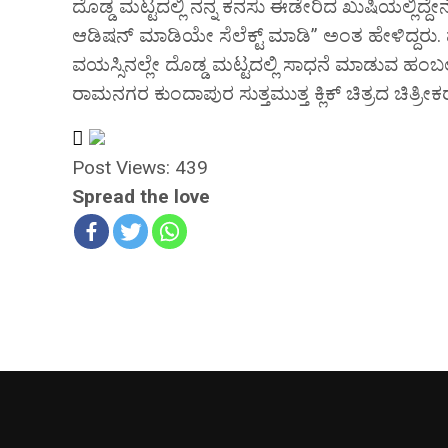
ದೊಡ್ಡ ಮಟ್ಟದಲ್ಲಿ ನನ್ನ ಕನಸು ಈಡೇರಿದ ಖುಷಿಯಲ್ಲಿದ
ಆಡಿಷನ್ ಮಾಡಿಯೇ ಸೆಲೆಕ್ಟ್ ಮಾಡಿ” ಅಂತ ಹೇಳಿದ್ದರು. 
ವಯಸ್ಸಿನಲ್ಲೇ ದೊಡ್ಡ ಮಟ್ಟದಲ್ಲಿ ಸಾಧನೆ ಮಾಡುವ ಹಂಬಲವ
ರಾಮನಗರ ಕುಂದಾಪುರ ಸುತ್ತಮುತ್ತ ಕ್ಲಿಕ್ ಚಿತ್ರದ ಚಿತ್ರೀ
Post Views:
439
Spread the love