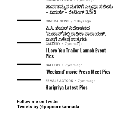
ಪಾರ್ವತಮ್ಮನ ಮಗಳಿಗೆ ಎಲ್ಲವೂ ಸಲೀಸು
– ವಿಮರ್ಶೆ – ರೇಟಿಂಗ್ 3.5/5
CINEMA NEWS
2 days ago
ಪಿ.ಸಿ. ಶೇಖರ್ ನಿರ್ದೇಶನದ
‘ಮಹಾನ್’ನಲ್ಲಿ ರಾಧಿಕಾ ನಾರಾಯಣ್,
ಮಿತ್ರಗೆ ವಿಶೇಷ ಪಾತ್ರಗಳು
GALLERY
7 years ago
I Love You Trailer Launch Event
Pics
GALLERY
7 years ago
‘Weekend’ movie Press Meet Pics
FEMALE ACTORS
7 years ago
Haripriya Latest Pics
Follow me on Twitter
Tweets by @popcornkannada