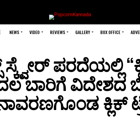
E
NEWS
VIDEO
REVIEWS
GALLERY
BOX OFFICE
ADVE
ಸ್ಕ್ವೇರ್ ಪರದೆಯಲ್ಲಿ “ಕ್ಲ
ದಲ ಬಾರಿಗೆ ವಿದೇಶದ ಬ
ನಾವರಣಗೊಂಡ ಕ್ಲಿಕ್ ಟ