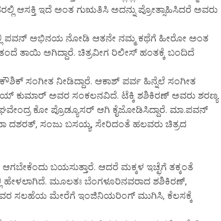
ಲಿ ಆಸಕ್ತಿ ಇದೆ ಅಂತ ಗುಋತಿಸಿ ಅದನ್ನು ಪ್ರೋತ್ಸಾಹಿಸಿದರೆ ಅವರು
ಾದಲ್ಲಿ ಪವನ್ ಅಭಿನಯ ನೋಡಿ ಆತನೇ ನಮ್ಮ ಕಥೆಗೆ ಹೀರೋ ಅಂತ
ೆ ತಾಯಿ ಅಗಿದ್ದಾರೆ. ಚಿತ್ರವೀಗ ರಿಲೀಸ್ ಹಂತಕ್ಕೆ ಬಂದಿದೆ
್ ಕೌಶಿಕ್ ಸಂಗೀತ ನೀಡಿದ್ದಾರೆ. ಆಕಾಶ್ ಪರ್ವ ಹಿನ್ನೆಲೆ ಸಂಗೀತ
ಯ್ ಕುಮಾರ್ ಅವರ ಸಂಕಲನವಿದೆ. ಟೆಕ್ಕಿ ಶಶಿಕಿರಣ್ ಅವರು ಶರಣ್ಯ
ಾಘವೇಂದ್ರ ಕೋ ಪ್ರೊಡ್ಯೂಸರ್ ಆಗಿ ಕೈಜೋಡಿಸಿದ್ದಾರೆ. ಮಾ.ಪವನ್
ನಾ ದಶರತ್, ಸಂಜು ಬಸಯ್ಯ, ಸೇರಿದಂತೆ ಹಲವರು ಚಿತ್ರದ
ಆಗಬೇಕೆಂದು ಬಯಸುತ್ತಾರೆ. ಆದರೆ ಮಕ್ಕಳ ಇಚ್ಛೆಗೆ ತಕ್ಕಂತೆ
ಲಿ ಹೇಳಲಾಗಿದೆ. ಮೂಲತಃ ಬೆಂಗಳೂರಿನವರಾದ ಶಶಿಕಿರಣ್,
ಯವರ ಸಲಹೆಯ ಮೇರೆಗೆ ಇಂಜಿನಿಯರಿಂಗ್ ಮುಗಿಸಿ, ಕೆಲಸಕ್ಕೆ