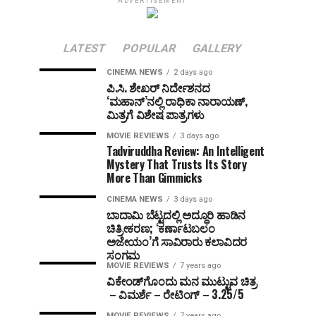
ADVERTISEMENT
LATEST
POPULAR
GALLERY
CINEMA NEWS
2 days ago
ಪಿ.ಸಿ. ಶೇಖರ್ ನಿರ್ದೇಶನದ
‘ಮಹಾನ್’ನಲ್ಲಿ ರಾಧಿಕಾ ನಾರಾಯಣ್,
ಮಿತ್ರಗೆ ವಿಶೇಷ ಪಾತ್ರಗಳು
MOVIE REVIEWS
3 days ago
Tadviruddha Review: An Intelligent
Mystery That Trusts Its Story
More Than Gimmicks
CINEMA NEWS
3 days ago
ಬಾದಾಮಿ ಬೆಟ್ಟದಲ್ಲಿ ಅದ್ಧೂರಿ ಹಾಡಿನ
ಚಿತ್ರೀಕರಣ; ‘ಕರ್ಣಾಟಬಲಂ
ಅಜೇಯಂ’ಗೆ ಸಾವಿರಾರು ಕಲಾವಿದರ
ಸಂಗಮ
MOVIE REVIEWS
7 years ago
ವಿಕೇಂಡ್‌ಗೊಂದು ಮನ ಮುಟ್ಟುವ ಚಿತ್ರ
– ವಿಮರ್ಶೆ – ರೇಟಿಂಗ್ – 3.25/5
MOVIE REVIEWS
7 years ago