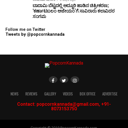
ಬಾದಾಮಿ ಬೆಟ್ಟದಲ್ಲಿ ಅದ್ಧೂರಿ ಹಾಡಿನ ಚಿತ್ರೀಕರಣ;
‘ಕರ್ಣಾಟಬಲಂ ಅಜೇಯಂ’ಗೆ ಸಾವಿರಾರು ಕಲಾವಿದರ
ಸಂಗಮ
Follow me on Twitter
Tweets by @popcornkannada
NEWS
REVIEWS
GALLERY
VIDEOS
BOX OFFICE
ADVERTISE
Contact: popcornkannada@gmail.com, +91-
8073153750
Copyright © 2019 PopcornKannada.com