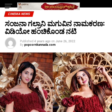
CINEMA NEWS
ಸಂಜನಾ ಗಲ್ರಾನಿ ಮಗುವಿನ ನಾಮಕರಣ:
ವಿಡಿಯೋ ಹಂಚಿಕೊಂಡ ನಟಿ
Published
4 years ago
on
June 26, 2022
By
popcornkannada.com