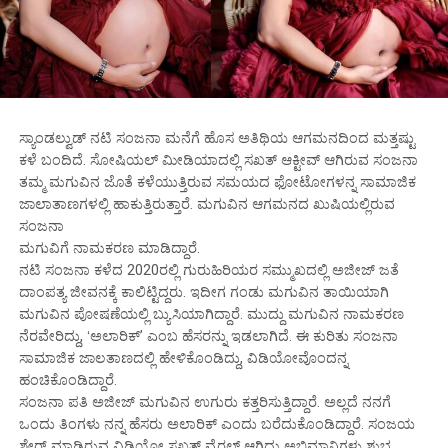
ಸ್ಯಾಂಡಲ್ವುಡ್ ನಟಿ ಸಂಜನಾ ಮನೆಗೆ ಹೊಸ ಅತಿಥಿಯ ಆಗಮನದಿಂದ ಮತ್ತಷ್ಟು
ಕಳೆ ಬಂದಿದೆ. ಸೋಷಿಯಲ್ ಮೀಡಿಯಾದಲ್ಲಿ ಸಖತ್ ಆಕ್ಟೀವ್ ಆಗಿರುವ ಸಂಜನಾ
ತಮ್ಮ ಮಗುವಿನ ಜೊತೆ ಕಳೆಯುತ್ತಿರುವ ಸಮಯದ ಫೋಟೋಗಳನ್ನ ಸಾಮಾಜಿಕ
ಜಾಲಾತಾಣಗಳಲ್ಲಿ ಹಾಕುತ್ತಿರುತ್ತಾರೆ. ಮಗುವಿನ ಆಗಮನದ ಖುಷಿಯಲ್ಲಿರುವ
ಸಂಜನಾ
ಮಗುವಿಗೆ ನಾಮಕರಣ ಮಾಡಿದ್ದಾರೆ.
ನಟಿ ಸಂಜನಾ ಕಳೆದ 2020ರಲ್ಲಿ ಗುರುಹಿರಿಯರ ಸಮ್ಮುಖದಲ್ಲಿ ಅಜೀಜ್ ಜತೆ
ದಾಂಪತ್ಯ ಜೀವನಕ್ಕೆ ಕಾಲಿಟ್ಟಿದ್ದರು. ಇದೀಗ ಗಂಡು ಮಗುವಿನ ತಾಯಿಯಾಗಿ
ಮಗುವಿನ ಪೋಷಣೆಯಲ್ಲಿ ಬ್ಯುಸಿಯಾಗಿದ್ದಾರೆ. ಮುದ್ದು ಮಗುವಿನ ನಾಮಕರಣ
ನೆರವೇರಿದ್ದು, ʻಅಲಾರಿಕ್ʼ ಎಂಬ ಹೆಸರನ್ನು ಇಡಲಾಗಿದೆ. ಈ ಕುರಿತು ಸಂಜನಾ
ಸಾಮಾಜಿಕ ಜಾಲತಾಣದಲ್ಲಿ ಹೇಳಿಕೊಂಡಿದ್ದು, ವಿಡಿಯೋವೊಂದನ್ನ
ಹಂಚಿಕೊಂಡಿದ್ದಾರೆ.
ಸಂಜನಾ ಪತಿ ಅಜೀಜ್ ಮಗುವಿನ ಉಗುರು ಕತ್ತರಿಸುತ್ತಿದ್ದಾರೆ. ಅಲ್ಲದೆ ನನಗೆ
ಒಂದು ತಿಂಗಳು ನನ್ನ ಹೆಸರು ಅಲಾರಿಕ್ ಎಂದು ಬರೆದುಕೊಂಡಿದ್ದಾರೆ. ಸಂಜಯ
ಶೇರ್ ಮಾಡಿರುವ ವಿಡಿಯೋ ಸಖತ್ ವೈರಲ್ ಆಗಿದ್ದು ಅಭಿಮಾನಿಗಳು ಶುಭ