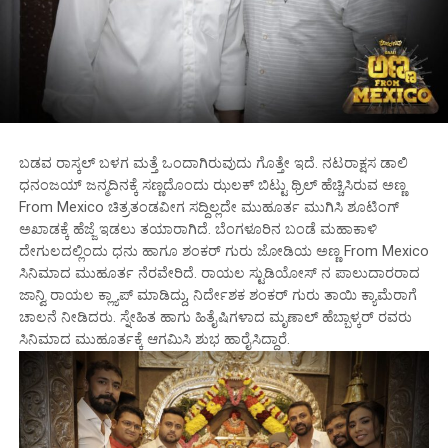
ಬಡವ ರಾಸ್ಕಲ್ ಬಳಗ ಮತ್ತೆ ಒಂದಾಗಿರುವುದು ಗೊತ್ತೇ ಇದೆ. ನಟರಾಕ್ಷಸ ಡಾಲಿ
ಧನಂಜಯ್ ಜನ್ಮದಿನಕ್ಕೆ ಸಣ್ಣದೊಂದು ಝಲಕ್ ಬಿಟ್ಟು ಥ್ರಿಲ್ ಹೆಚ್ಚಿಸಿರುವ ಅಣ್ಣ
From Mexico ಚಿತ್ರತಂಡವೀಗ ಸದ್ದಿಲ್ಲದೇ ಮುಹೂರ್ತ ಮುಗಿಸಿ ಶೂಟಿಂಗ್
ಅಖಾಡಕ್ಕೆ ಹೆಜ್ಜೆ ಇಡಲು ತಯಾರಾಗಿದೆ. ಬೆಂಗಳೂರಿನ ಬಂಡೆ ಮಹಾಕಾಳಿ
ದೇಗುಲದಲ್ಲಿಂದು ಧನು ಹಾಗೂ ಶಂಕರ್ ಗುರು ಜೋಡಿಯ ಅಣ್ಣ From Mexico
ಸಿನಿಮಾದ ಮುಹೂರ್ತ ನೆರವೇರಿದೆ. ರಾಯಲ ಸ್ಟುಡಿಯೋಸ್ ನ ಪಾಲುದಾರರಾದ
ಜಾನ್ವಿ ರಾಯಲ ಕ್ಲ್ಯಾಪ್ ಮಾಡಿದ್ದು, ನಿರ್ದೇಶಕ ಶಂಕರ್ ಗುರು ತಾಯಿ ಕ್ಯಾಮೆರಾಗೆ
ಚಾಲನೆ ನೀಡಿದರು. ಸ್ನೇಹಿತ ಹಾಗು ಹಿತೈಷಿಗಳಾದ ಮೃಣಾಲ್ ಹೆಬ್ಬಾಳ್ಕರ್ ರವರು
ಸಿನಿಮಾದ ಮುಹೂರ್ತಕ್ಕೆ ಆಗಮಿಸಿ ಶುಭ ಹಾರೈಸಿದ್ದಾರೆ.