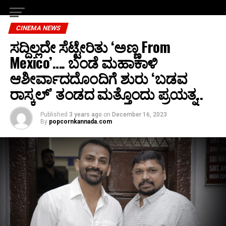
CINEMA NEWS
ಸದ್ದಿಲ್ಲದೇ ಸೆಟ್ಟೇರಿತು ‘ಅಣ್ಣ From
Mexico’…. ಬಂಡೆ ಮಹಾಕಾಳಿ
ಆಶೀರ್ವಾದದೊಂದಿಗೆ ಶುರು ‘ಬಡವ
ರಾಸ್ಕಲ್’ ತಂಡದ ಮತ್ತೊಂದು ಪ್ರಯತ್ನ..
Published
3 years ago
on
December 16, 2023
By
popcornkannada.com