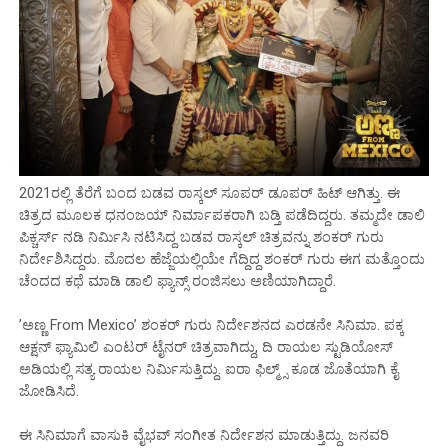
2021ರಲ್ಲಿ ತೆರೆಗೆ ಬಂದ ಬಡವ ರಾಸ್ಕಲ್ ಸೂಪರ್ ಡೂಪರ್ ಹಿಟ್ ಆಗಿತ್ತು. ಈ
ಚಿತ್ರದ ಮೂಲಕ ಧನಂಜಯ್ ನಿರ್ಮಾಪಕರಾಗಿ ಬಡ್ತಿ ಪಡೆದಿದ್ದರು. ತಮ್ಮದೇ ಡಾಲಿ
ಪಿಕ್ಚರ್ಸ್ ನಡಿ ನಿರ್ಮಿಸಿ ನಟಿಸಿದ್ದ ಬಡವ ರಾಸ್ಕಲ್ ಚಿತ್ರವನ್ನು ಶಂಕರ್ ಗುರು
ನಿರ್ದೇಶಿಸಿದ್ದರು. ಮೊದಲ ಹೆಜ್ಜೆಯಲ್ಲಿಯೇ ಗೆದ್ದಿದ್ದ ಶಂಕರ್ ಗುರು ಈಗ ಮತ್ತೊಂದು
ಚೆಂದದ ಕಥೆ ಮಾಡಿ ಡಾಲಿ ಫ್ಯಾನ್ಸ್ ರಂಜಿಸಲು ಅಣಿಯಾಗಿದ್ದಾರೆ.
’ಅಣ್ಣ From Mexico’ ಶಂಕರ್ ಗುರು ನಿರ್ದೇಶನದ ಎರಡನೇ ಸಿನಿಮಾ. ಪಕ್ಕ
ಆಕ್ಷನ್ ಫ್ಯಾಮಿಲಿ ಎಂಟರ್ ಟೈನರ್ ಚಿತ್ರವಾಗಿದ್ದು, ದಿ ರಾಯಲ ಸ್ಟುಡಿಯೋಸ್
ಅಡಿಯಲ್ಲಿ ಸತ್ಯ ರಾಯಲ ನಿರ್ಮಿಸುತ್ತಿದ್ದು. ಐರಾ ಫಿಲ್ಮ್ಸ್ ಕೂಡ ಜೊತೆಯಾಗಿ ಕೈ
ಜೋಡಿಸಿದೆ.
ಈ ಸಿನಿಮಾಗೆ ವಾಸುಕಿ ವೈಭವ್ ಸಂಗೀತ ನಿರ್ದೇಶನ ಮಾಡುತ್ತಿದ್ದು. ಜನವರಿ