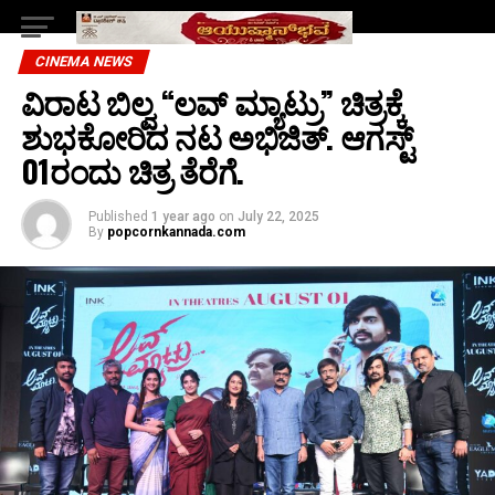
CINEMA NEWS
ವಿರಾಟ ಬಿಲ್ವ “ಲವ್ ಮ್ಯಾಟ್ರು” ಚಿತ್ರಕ್ಕೆ
ಶುಭಕೋರಿದ ನಟ ಅಭಿಜಿತ್. ಆಗಸ್ಟ್
01ರಂದು ಚಿತ್ರ ತೆರೆಗೆ.
Published
1 year ago
on
July 22, 2025
By
popcornkannada.com