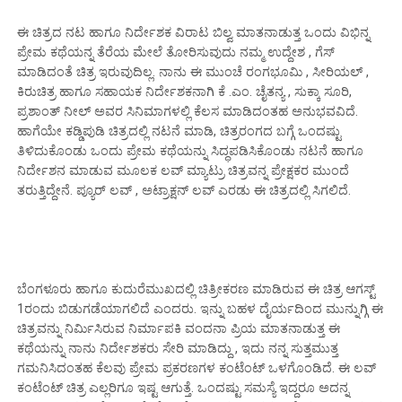
ಈ ಚಿತ್ರದ ನಟ ಹಾಗೂ ನಿರ್ದೇಶಕ ವಿರಾಟ ಬಿಲ್ವ ಮಾತನಾಡುತ್ತ ಒಂದು ವಿಭಿನ್ನ
ಪ್ರೇಮ ಕಥೆಯನ್ನ ತೆರೆಯ ಮೇಲೆ ತೋರಿಸುವುದು ನಮ್ಮ ಉದ್ದೇಶ , ಗೆಸ್
ಮಾಡಿದಂತೆ ಚಿತ್ರ ಇರುವುದಿಲ್ಲ. ನಾನು ಈ ಮುಂಚೆ ರಂಗಭೂಮಿ , ಸೀರಿಯಲ್ ,
ಕಿರುಚಿತ್ರ ಹಾಗೂ ಸಹಾಯಕ ನಿರ್ದೇಶಕನಾಗಿ ಕೆ .ಎಂ. ಚೈತನ್ಯ , ಸುಕ್ಕಾ ಸೂರಿ,
ಪ್ರಶಾಂತ್ ನೀಲ್ ಅವರ ಸಿನಿಮಾಗಳಲ್ಲಿ ಕೆಲಸ ಮಾಡಿದಂತಹ ಅನುಭವವಿದೆ.
ಹಾಗೆಯೇ ಕಡ್ಡಿಪುಡಿ ಚಿತ್ರದಲ್ಲಿ ನಟನೆ ಮಾಡಿ, ಚಿತ್ರರಂಗದ ಬಗ್ಗೆ ಒಂದಷ್ಟು
ತಿಳಿದುಕೊಂಡು ಒಂದು ಪ್ರೇಮ ಕಥೆಯನ್ನು ಸಿದ್ಧಪಡಿಸಿಕೊಂಡು ನಟನೆ ಹಾಗೂ
ನಿರ್ದೇಶನ ಮಾಡುವ ಮೂಲಕ ಲವ್ ಮ್ಯಾಟ್ರು ಚಿತ್ರವನ್ನ ಪ್ರೇಕ್ಷಕರ ಮುಂದೆ
ತರುತ್ತಿದ್ದೇನೆ. ಪ್ಯೂರ್ ಲವ್ , ಅಟ್ರಾಕ್ಷನ್ ಲವ್ ಎರಡು ಈ ಚಿತ್ರದಲ್ಲಿ ಸಿಗಲಿದೆ.
ಬೆಂಗಳೂರು ಹಾಗೂ ಕುದುರೆಮುಖದಲ್ಲಿ ಚಿತ್ರೀಕರಣ ಮಾಡಿರುವ ಈ ಚಿತ್ರ ಆಗಸ್ಟ್
1ರಂದು ಬಿಡುಗಡೆಯಾಗಲಿದೆ ಎಂದರು. ಇನ್ನು ಬಹಳ ದೈರ್ಯದಿಂದ ಮುನ್ನುಗ್ಗಿ ಈ
ಚಿತ್ರವನ್ನು ನಿರ್ಮಿಸಿರುವ ನಿರ್ಮಾಪಕಿ ವಂದನಾ ಪ್ರಿಯ ಮಾತನಾಡುತ್ತ ಈ
ಕಥೆಯನ್ನು ನಾನು ನಿರ್ದೇಶಕರು ಸೇರಿ ಮಾಡಿದ್ದು , ಇದು ನನ್ನ ಸುತ್ತಮುತ್ತ
ಗಮನಿಸಿದಂತಹ ಕೆಲವು ಪ್ರೇಮ ಪ್ರಕರಣಗಳ ಕಂಟೆಂಟ್ ಒಳಗೊಂಡಿದೆ. ಈ ಲವ್
ಕಂಟೆಂಟ್ ಚಿತ್ರ ಎಲ್ಲರಿಗೂ ಇಷ್ಟ ಆಗುತ್ತೆ. ಒಂದಷ್ಟು ಸಮಸ್ಯೆ ಇದ್ದರೂ ಅದನ್ನ