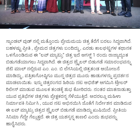
ಸ್ಯಾಂಡಲ್ ವುಡ್ ನಲ್ಲಿ ಮತ್ತೊಂದು ಪ್ರೇಮಮಯ ಚಿತ್ರ ತೆರೆಗೆ ಬರಲು ಸಿದ್ಧವಾಗಿದೆ.
ಬಹಳಷ್ಟು ಪ್ರೀತಿ , ಪ್ರೇಮದ ಚಿತ್ರಗಳು ಬಂದಿದ್ದು , ಎರಡು ಕಾಲಘಟ್ಟಗಳ ಕಥಾನಕ
ಒಳಗೊಂಡಿರುವ ಈ “ಲವ್ ಮ್ಯಾಟ್ರು” ಚಿತ್ರ ಇದೆ ಆಗಸ್ಟ್ 1 ರಂದು ರಾಜ್ಯಾದ್ಯಂತ
ಬಿಡುಗಡೆಯಾಗಲು ಸಿದ್ಧವಾಗಿದೆ. ಈ ಚಿತ್ರದ ಟ್ರೈಲರ್ ಬಿಡುಗಡೆ ಸಮಾರಂಭವನ್ನು
ಜಿಟಿ ಮಾಲ್ ನಲ್ಲಿರುವ ಎಂ. ಎಂ. ಬಿ ಲೆಗಸಿಯಲ್ಲಿ ಚಿತ್ರತಂಡ ಆಯೋಜನೆ
ಮಾಡಿದ್ದು , ಪತ್ರಿಕಾಗೋಷ್ಠಿಗೂ ಮುನ್ನ ಚಿತ್ರದ ಮೂರು ಹಾಡುಗಳನ್ನು ಪ್ರದರ್ಶನ
ಮಾಡಲಾಯಿತು. ಇನ್ನು ಚಿತ್ರರಂಗದ ಹಿರಿಯ ನಟ ಅಭಿಜಿತ್ ಆಗಮಿಸಿ ಟ್ರೇಲರ್
ರಿಲೀಸ್ ಮಾಡುವ ಮೂಲಕ ತಂಡಕ್ಕೆ ಶುಭ ಕೋರಿದರು. ನಂತರ ಮಾತನಾಡುತ್ತಾ
ಯುವ ಪ್ರತಿಭೆಗಳ ಚಿತ್ರಗಳು ಪ್ರೇಕ್ಷಕರನ್ನ ಸೆಳೆಯುತ್ತಿದೆ. ಅದರಲ್ಲೂ ಮಹಿಳಾ
ನಿರ್ಮಾಪಕಿ ನಿರ್ಮಿಸಿ , ಯುವ ನಟ ಅಭಿನಯಿಸಿ ಜೊತೆಗೆ ನಿರ್ದೇಶನ ಮಾಡಿರುವ
ಈ ಲವ್ ಮ್ಯಾಟ್ರು ಚಿತ್ರದ ಟ್ರೈಲರ್ ಬಿಡುಗಡೆ ಮಾಡಿದ್ದು ಖುಷಿಯಿದೆ. ಪ್ರೀತಿಯ
ಸಿನಿಮಾ ಗೆದ್ದೇ ಗೆಲ್ಲುತ್ತದೆ. ಈ ಚಿತ್ರ ಯಶಸ್ಸನ್ನ ಕಾಣಲಿ ಎಂದು ಶುಭವನ್ನು
ಹಾರೈಸಿದರು.