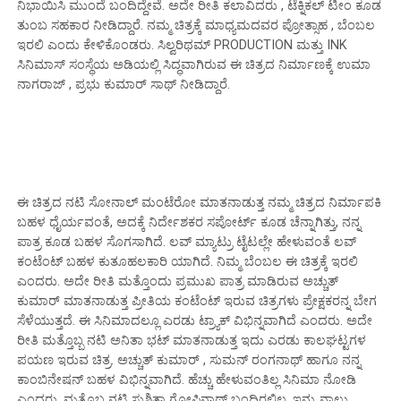
ನಿಭಾಯಿಸಿ ಮುಂದೆ ಬಂದಿದ್ದೇವೆ. ಅದೇ ರೀತಿ ಕಲಾವಿದರು , ಟೆಕ್ನಿಕಲ್ ಟೀಂ ಕೂಡ
ತುಂಬ ಸಹಕಾರ ನೀಡಿದ್ದಾರೆ. ನಮ್ಮ ಚಿತ್ರಕ್ಕೆ ಮಾಧ್ಯಮದವರ ಪ್ರೋತ್ಸಾಹ , ಬೆಂಬಲ
ಇರಲಿ ಎಂದು ಕೇಳಿಕೊಂಡರು. ಸಿಲ್ವರಿಥಮ್ PRODUCTION ಮತ್ತು INK
ಸಿನಿಮಾಸ್ ಸಂಸ್ಥೆಯ ಅಡಿಯಲ್ಲಿ ಸಿದ್ಧವಾಗಿರುವ ಈ ಚಿತ್ರದ ನಿರ್ಮಾಣಕ್ಕೆ ಉಮಾ
ನಾಗರಾಜ್ , ಪ್ರಭು ಕುಮಾರ್ ಸಾಥ್ ನೀಡಿದ್ದಾರೆ.
ಈ ಚಿತ್ರದ ನಟಿ ಸೋನಾಲ್ ಮಂಟೆರೋ ಮಾತನಾಡುತ್ತ ನಮ್ಮ ಚಿತ್ರದ ನಿರ್ಮಾಪಕಿ
ಬಹಳ ಧೈರ್ಯವಂತೆ, ಅದಕ್ಕೆ ನಿರ್ದೇಶಕರ ಸಪೋರ್ಟ್ ಕೂಡ ಚೆನ್ನಾಗಿತ್ತು, ನನ್ನ
ಪಾತ್ರ ಕೂಡ ಬಹಳ ಸೊಗಸಾಗಿದೆ. ಲವ್ ಮ್ಯಾಟ್ರು ಟೈಟಲ್ಲೇ ಹೇಳುವಂತೆ ಲವ್
ಕಂಟೆಂಟ್ ಬಹಳ ಕುತೂಹಲಕಾರಿ ಯಾಗಿದೆ. ನಿಮ್ಮ ಬೆಂಬಲ ಈ ಚಿತ್ರಕ್ಕೆ ಇರಲಿ
ಎಂದರು. ಅದೇ ರೀತಿ ಮತ್ತೊಂದು ಪ್ರಮುಖ ಪಾತ್ರ ಮಾಡಿರುವ ಅಚ್ಚುತ್
ಕುಮಾರ್ ಮಾತನಾಡುತ್ತ ಪ್ರೀತಿಯ ಕಂಟೆಂಟ್ ಇರುವ ಚಿತ್ರಗಳು ಪ್ರೇಕ್ಷಕರನ್ನ ಬೇಗ
ಸೆಳೆಯುತ್ತದೆ. ಈ ಸಿನಿಮಾದಲ್ಲೂ ಎರಡು ಟ್ರ್ಯಾಕ್ ವಿಭಿನ್ನವಾಗಿದೆ ಎಂದರು. ಅದೇ
ರೀತಿ ಮತ್ತೊಬ್ಬ ನಟಿ ಅನಿತಾ ಭಟ್ ಮಾತನಾಡುತ್ತ ಇದು ಎರಡು ಕಾಲಘಟ್ಟಗಳ
ಪಯಣ ಇರುವ ಚಿತ್ರ. ಅಚ್ಚುತ್ ಕುಮಾರ್ , ಸುಮನ್ ರಂಗನಾಥ್ ಹಾಗೂ ನನ್ನ
ಕಾಂಬಿನೇಷನ್ ಬಹಳ ವಿಭಿನ್ನವಾಗಿದೆ. ಹೆಚ್ಚು ಹೇಳುವಂತಿಲ್ಲ ಸಿನಿಮಾ ನೋಡಿ
ಎಂದರು. ಮತ್ತೊಬ್ಬ ನಟಿ ಸುಶ್ಮಿತಾ ಗೋಪಿನಾಥ್ ಬಂದಿರಲಿಲ್ಲ. ಇನ್ನು ನಾಲ್ಕು