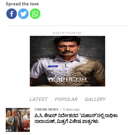
Spread the love
ADVERTISEMENT
LATEST
POPULAR
GALLERY
CINEMA NEWS
5 days ago
ಪಿ.ಸಿ. ಶೇಖರ್ ನಿರ್ದೇಶನದ ‘ಮಹಾನ್’ನಲ್ಲಿ ರಾಧಿಕಾ
ನಾರಾಯಣ್, ಮಿತ್ರಗೆ ವಿಶೇಷ ಪಾತ್ರಗಳು