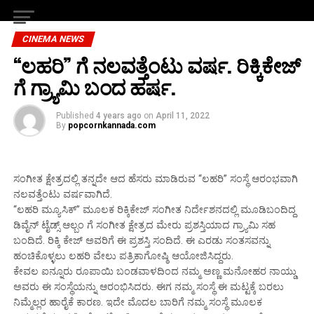
CINEMA NEWS
“ಲಹರಿ” ಗೆ ನಲವತ್ತೆಂಟು ವರ್ಷ. ರಿಕ್ಕಿಕೇಜ್
ಗೆ ಗ್ರ್ಯಾಮಿ ಬಂದ ಹರ್ಷ.
Published
4 years ago
on
April 11, 2022
By
popcornkannada.com
ಸಂಗೀತ ಕ್ಷೇತ್ರದಲ್ಲಿ ತನ್ನದೇ ಆದ ಹೆಸರು ಮಾಡಿರುವ “ಲಹರಿ” ಸಂಸ್ಥೆ ಆರಂಭವಾಗಿ
ನಲವತ್ತೆಂಟು ವರ್ಷವಾಗಿದೆ.
“ಲಹರಿ ಮ್ಯೂಸಿಕ್” ಮೂಲಕ ರಿಕ್ಕಿಕೇಜ್ ಸಂಗೀತ ನಿರ್ದೇಶನದಲ್ಲಿ ಮೂಡಿಬಂದಿದ್ದ
ಡಿವೈನ್ ಟೈಡ್ಸ್ ಆಲ್ಬಂ ಗೆ ಸಂಗೀತ ಕ್ಷೇತ್ರದ ಮೇರು ಪ್ರಶಸ್ತಿಯಾದ ಗ್ರ್ಯಾಮಿ ಸಹ
ಬಂದಿದೆ. ರಿಕ್ಕಿ ಕೇಜ್ ಅವರಿಗೆ ಈ ಪ್ರಶಸ್ತಿ ಸಂದಿದೆ. ಈ ಎರಡು ಸಂತಸವನ್ನು
ಹಂಚಿಕೊಳ್ಳಲು ಲಹರಿ ವೇಲು ಪತ್ರಿಕಾಗೋಷ್ಠಿ ಆಯೋಜಿಸಿದ್ದರು.
ಕೇವಲ ಐನ್ನೂರು ರೂಪಾಯಿ ಬಂಡವಾಳದಿಂದ ನಮ್ಮ ಅಣ್ಣ ಮನೋಹರ ನಾಯ್ಡು
ಅವರು ಈ ಸಂಸ್ಥೆಯನ್ನು ಆರಂಭಿಸಿದರು. ಈಗ ನಮ್ಮ ಸಂಸ್ಥೆ ಈ ಮಟ್ಟಕ್ಕೆ ಬರಲು
ನಿಮ್ಮೆಲ್ಲರ ಹಾರೈಕೆ ಕಾರಣ. ಇದೇ ಮೊದಲ ಬಾರಿಗೆ ನಮ್ಮ ಸಂಸ್ಥೆ ಮೂಲಕ