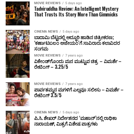
MOVIE REVIEWS
5 days ago
Tadviruddha Review: An Intelligent Mystery
That Trusts Its Story More Than Gimmicks
CINEMA NEWS
5 days ago
ಬಾದಾಮಿ ಬೆಟ್ಟದಲ್ಲಿ ಅದ್ಧೂರಿ ಹಾಡಿನ ಚಿತ್ರೀಕರಣ;
‘ಕರ್ಣಾಟಬಲಂ ಅಜೇಯಂ’ಗೆ ಸಾವಿರಾರು ಕಲಾವಿದರ
ಸಂಗಮ
MOVIE REVIEWS
7 years ago
ವಿಕೇಂಡ್‌ಗೊಂದು ಮನ ಮುಟ್ಟುವ ಚಿತ್ರ – ವಿಮರ್ಶೆ –
ರೇಟಿಂಗ್ – 3.25/5
MOVIE REVIEWS
7 years ago
ಪಾರ್ವತಮ್ಮನ ಮಗಳಿಗೆ ಎಲ್ಲವೂ ಸಲೀಸು – ವಿಮರ್ಶೆ –
ರೇಟಿಂಗ್ 3.5/5
CINEMA NEWS
5 days ago
ಪಿ.ಸಿ. ಶೇಖರ್ ನಿರ್ದೇಶನದ ‘ಮಹಾನ್’ನಲ್ಲಿ ರಾಧಿಕಾ
ನಾರಾಯಣ್, ಮಿತ್ರಗೆ ವಿಶೇಷ ಪಾತ್ರಗಳು