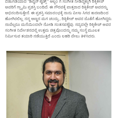
ಬಿಡುಗಡೆಯಾದ “ಡಿವೈನ್ ಟೈಡ್ಸ್ ” ಆಲ್ಬಂ ಗೆ ಸಂಗೀತ ನೀಡಿದ್ದಕ್ಕಾಗಿ ರಿಕ್ಕಿಕೇಜ್
ಅವರಿಗೆ ಗ್ರ್ಯಾಮಿ ಪ್ರಶಸ್ತಿ ಬಂದಿದೆ. ಈ ಗೌರವಕ್ಕೆ ಪಾತ್ರರಾದ ರಿಕ್ಕಿಕೇಜ್ ಅವರನ್ನು
ಅಭಿನಂದಿಸುತ್ತೇನೆ. ಈ ಪ್ರಶಸ್ತಿ ಸಮಾರಂಭಕ್ಕೆ ನಾನು ವೀಸಾ ಸಿಗದ ಕಾರಣದಿಂದ
ಹೋಗಿರಲಿಲ್ಲ. ನನ್ನ ಅಣ್ಣನ ಮಗ ಚಂದ್ರು , ರಿಕ್ಕಿಕೇಜ್ ಅವರ ಜೊತೆಗೆ ಹೋಗಿದ್ದರು.
ನಾವೆಲ್ಲರೂ ಮನೆಯಿಂದಲೇ ನೋಡಿ ಸಂತಸಪಟ್ಟೆವು. ಸದ್ಯದಲ್ಲೇ ರಿಕ್ಕಿಕೇಜ್ ಅವರ
ಸಂಗೀತ ನಿರ್ದೇಶನದಲ್ಲಿ ಉತ್ತಮ ಚಿತ್ರವೊಂದನ್ನು ನಮ್ಮ ಸಂಸ್ಥೆ ಮೂಲಕ
ನಿರ್ಮಿಸುವ ತಯಾರಿ ನಡೆಯುತ್ತಿದೆ ಎಂದು ಲಹರಿ ವೇಲು ತಿಳಿಸಿದರು.