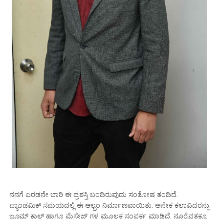
ನನಗೆ ಎರಡನೇ ಬಾರಿ ಈ ಪ್ರಶಸ್ತಿ ಬಂದಿರುವುದು ಸಂತೋಷ ತಂದಿದೆ.
ಪ್ಯಾಂಡಮಿಕ್ ಸಮಯದಲ್ಲಿ ಈ ಆಲ್ಬಂ ನಿರ್ಮಾಣವಾಯಿತು. ಅನೇಕ ಕಲಾವಿದರನ್ನು
ಜೂಮ್ ಕಾಲ್ ಹಾಗೂ ಮೆಸೇಜ್ ಗಳ ಮೂಲಕ ಸಂಪರ್ಕ ಮಾಡಿದ್ದೆ. ನೂರೈವತ್ತಕ್ಕೂ