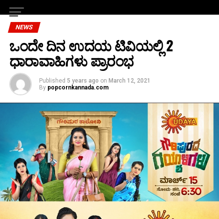
NEWS
ಒಂದೇ ದಿನ ಉದಯ ಟಿವಿಯಲ್ಲಿ 2
ಧಾರಾವಾಹಿಗಳು ಪ್ರಾರಂಭ
Published
5 years ago
on
March 12, 2021
By
popcornkannada.com