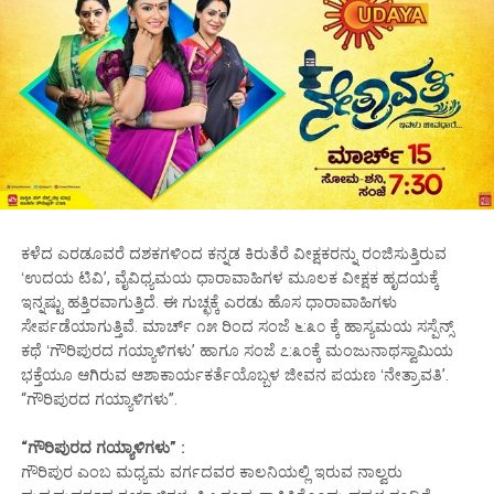
ಕಳೆದ ಎರಡೂವರೆ ದಶಕಗಳಿಂದ ಕನ್ನಡ ಕಿರುತೆರೆ ವೀಕ್ಷಕರನ್ನು ರಂಜಿಸುತ್ತಿರುವ
ʻಉದಯ ಟಿವಿʼ, ವೈವಿಧ್ಯಮಯ ಧಾರಾವಾಹಿಗಳ ಮೂಲಕ ವೀಕ್ಷಕ ಹೃದಯಕ್ಕೆ
ಇನ್ನಷ್ಟು ಹತ್ತಿರವಾಗುತ್ತಿದೆ. ಈ ಗುಚ್ಛಕ್ಕೆ ಎರಡು ಹೊಸ ಧಾರಾವಾಹಿಗಳು
ಸೇರ್ಪಡೆಯಾಗುತ್ತಿವೆ. ಮಾರ್ಚ್‌ ೧೫ ರಿಂದ ಸಂಜೆ ೬:೩೦ ಕ್ಕೆ ಹಾಸ್ಯಮಯ ಸಸ್ಪೆನ್ಸ್‌
ಕಥೆ ʻಗೌರಿಪುರದ ಗಯ್ಯಾಳಿಗಳುʼ ಹಾಗೂ ಸಂಜೆ ೭:೩೦ಕ್ಕೆ ಮಂಜುನಾಥಸ್ವಾಮಿಯ
ಭಕ್ತೆಯೂ ಆಗಿರುವ ಆಶಾಕಾರ್ಯಕರ್ತೆಯೊಬ್ಬಳ ಜೀವನ ಪಯಣ ʻನೇತ್ರಾವತಿʼ.
“ಗೌರಿಪುರದ ಗಯ್ಯಾಳಿಗಳು”.
“ಗೌರಿಪುರದ ಗಯ್ಯಾಳಿಗಳು” :
ಗೌರಿಪುರ ಎಂಬ ಮಧ್ಯಮ ವರ್ಗದವರ ಕಾಲನಿಯಲ್ಲಿ ಇರುವ ನಾಲ್ವರು