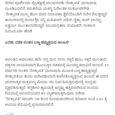
ಸೇರಿದ ಪೂರ್ಣಿಮಾ ಪ್ರೊಡಕ್ಷನ್ಸ್‌ ಲಾಂಛನದಡಿ ʻನೇತ್ರಾವತಿʼ ಧಾರಾವಾಹಿ
ಮೂಡಿಬರಲಿದೆ. ಕಿರುತೆರೆಯ ಯಶಸ್ವಿ ನಿರ್ದೇಶಕ ಸಂತೋಷ್‌ಗೌಡ
ʻನೇತ್ರಾವತಿʼಯನ್ನು ಹೊಸ ಥರದ ನಿರೂಪಣಾ ಶೈಲಿಯೊಂದಿಗೆ ನಿರ್ದೇಶಿಸುತ್ತಿದ್ದಾರೆ.
ತಾರಾಗಣದಲ್ಲಿ ದುರ್ಗಾಶ್ರೀ, ಸನ್ನಿ ಮಹಿಪಾಲ್, ಸಚಿನ್‌, ಚೈತ್ರಾ ರಾವ್‌,‌ ದಾನಪ್ಪ,
ಐಶ್ವರ್ಯ ಮುಂತಾದವರಿದ್ದಾರೆ. ಛಾಯಾಗ್ರಹಣ: ದಯಾಕರ್‌, ಸಂಕಲನ:
ಗುರುಮೂರ್ತಿ ಹೆಗಡೆ.
ಎರಡು ದಶಕ ನಂತರ ಬಣ್ಣ ಹಚ್ಚುತ್ತಿರುವ ಅಂಜಲಿ:
ಅನಂತನ ಆವಾಂತರ, ತರ್ಲೆ ನನ್ನ ಮಗ, ನೀನು ನಕ್ಕರೆ ಹಾಲು ಸಕ್ಕರೆ ಮುಂತಾದ
ಚಿತ್ರಗಳ ನಾಯಕಿಯಾಗಿ ತೊಂಬತ್ತರ ದಶಕದಲ್ಲಿ ಮಿಂಚಿದ್ದ ಕಲಾವಿದೆ ಅಂಜಲಿ ೨೨
ವರ್ಷಗಳ ನಂತರ ʼನೇತ್ರಾವತಿʼ ಧಾರಾವಾಹಿ ಮೂಲಕ ಬಣ್ಣ ಹಚ್ಚುತ್ತಿದ್ದಾರೆ.
ನೇತ್ರಾವತಿಯ ತಾಯಿ ಭಾಗೀರಥಿಯಾಗಿ ಕಾಣಿಸಿಕೊಳ್ಳುತ್ತಿರುವ ಅಂಜಲಿ ಈ ಥರದ
ಭಾವನಾತ್ಮಕ ಪಾತ್ರವನ್ನು ಮೊದಲ ಸಲ ನಿರ್ವಹಿಸುತ್ತಿರುವುದಕ್ಕೆ ಸಂಭ್ರಮ
ವ್ಯಕ್ತಪಡಿಸುತ್ತಾರೆ. ಕನ್ನಡಿಗರ ಹೃದಯಕ್ಕೆ ಇನ್ನಷ್ಟು ಹತ್ತಿರವಾಗಿರುವ ಉದಯ
ಟಿವಿಯಲ್ಲಿ ಅಂಜಲಿಯವರ ಕಂ ಬ್ಯಾಕ್‌ಆಗುತ್ತಿರುವುದು ವಿಶೇಷ.
“ನೇತ್ರಾವತಿ” ಮಾರ್ಚ್‌ ೧೫ ರಿಂದ ಸೋಮವಾರದಿಂದ ಶನಿವಾರ ಸಂಜೆ ೭:೩೦ ಕ್ಕೆ
ಉದಯ ಟಿವಿಯಲ್ಲಿ ಪ್ರಸಾರವಾಗಲಿದೆ.