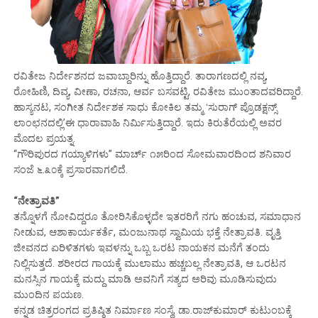
ರವಿತೇಜ ನಿರ್ದೇಶನದ ಜವಾಬ್ದಾರಿನ್ನು ಹೊತ್ತಿದ್ದಾರೆ. ತಾರಾಗಣದಲ್ಲಿ ನವ್ಯ,
ರೋಹಿಣಿ, ದಿವ್ಯ, ವೀಣಾ, ರಚನಾ, ಆರ್ವ ಬಸವಟ್ಟಿ, ರವಿತೇಜ ಮುಂತಾದವರಿದ್ದಾರೆ.
ಹಾಸ್ಯನಟ, ಸಂಗೀತ ನಿರ್ದೇಶಕ ಸಾಧು ಕೋಕಿಲ ತಮ್ಮ ʻಸುರಾಗ್‌ ಪ್ರೊಡಕ್ಷನ್ಸ್‌
ಲಾಂಛನದಲ್ಲಿʼಈ ಧಾರಾವಾಹಿ ನಿರ್ಮಿಸುತ್ತಿದ್ದಾರೆ. ಇದು ಕಿರುತೆರೆಯಲ್ಲಿ ಅವರ
ಮೊದಲ ಪ್ರಯತ್ನ.
“ಗೌರಿಪುರದ ಗಯ್ಯಾಳಿಗಳು” ಮಾರ್ಚ್‌ ೧೫ರಿಂದ ಸೋಮವಾರದಿಂದ ಶನಿವಾರ
ಸಂಜೆ ೬.೩೦ಕ್ಕೆ ಪ್ರಸಾರವಾಗಲಿದೆ.
“ನೇತ್ರಾವತಿ”
ತನ್ನೊಳಗೆ ನೋವಿದ್ದರೂ ತೋರಿಸಿಕೊಳ್ಳದೇ ಇತರರಿಗೆ ನಗು ಹಂಚುವ, ಸಮಾಧಾನ
ನೀಡುವ, ಆಶಾಕಾರ್ಯಕರ್ತೆ, ಮಂಜುನಾಥ ಸ್ವಾಮಿಯ ಭಕ್ತೆ ನೇತ್ರಾವತಿ. ವೃತ್ತಿ
ಜೀವನದ ಏರಿಳಿತಗಳು ಇವಳನ್ನು ಒಬ್ಬ ಒರಟ ನಾಯಕನ ಮನೆಗೆ ತಂದು
ನಿಲ್ಲಿಸುತ್ತದೆ. ಶರೀರದ ಗಾಯಕ್ಕೆ ಮುಲಾಮು ಹಚ್ಚಬಲ್ಲ ನೇತ್ರಾವತಿ, ಆ ಒರಟನ
ಮನಸ್ಸಿನ ಗಾಯಕ್ಕೆ ಮದ್ದು ಮಾಡಿ ಅವನಿಗೆ ಸತ್ಯದ ಅರಿವು ಮೂಡಿಸುವುದು
ಮುಂದಿನ ಪಯಣ.
ಕನ್ನಡ ಚಿತ್ರರಂಗದ ಪ್ರತಿಷ್ಠಿತ ನಿರ್ಮಾಣ ಸಂಸ್ಥೆ, ಡಾ.ರಾಜ್‌ಕುಮಾರ್‌ ಕುಟುಂಬಕ್ಕೆ