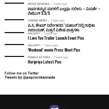
MOVIE REVIEWS
7 years ago
ಪಾರ್ವತಮ್ಮನ ಮಗಳಿಗೆ ಎಲ್ಲವೂ ಸಲೀಸು – ವಿಮರ್ಶೆ –
ರೇಟಿಂಗ್ 3.5/5
CINEMA NEWS
5 days ago
ಪಿ.ಸಿ. ಶೇಖರ್ ನಿರ್ದೇಶನದ ‘ಮಹಾನ್’ನಲ್ಲಿ ರಾಧಿಕಾ
ನಾರಾಯಣ್, ಮಿತ್ರಗೆ ವಿಶೇಷ ಪಾತ್ರಗಳು
GALLERY
7 years ago
I Love You Trailer Launch Event Pics
GALLERY
7 years ago
‘Weekend’ movie Press Meet Pics
FEMALE ACTORS
7 years ago
Haripriya Latest Pics
Follow me on Twitter
Tweets by @popcornkannada