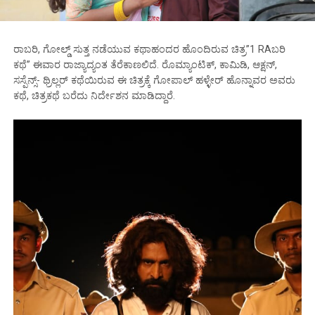
ರಾಬರಿ, ಗೋಲ್ಡ್ ಸುತ್ತ ನಡೆಯುವ ಕಥಾಹಂದರ ಹೊಂದಿರುವ ಚಿತ್ರ”1 RAಬರಿ
ಕಥೆ” ಈವಾರ ರಾಜ್ಯಾದ್ಯಂತ ತೆರೆಕಾಣಲಿದೆ. ರೊಮ್ಯಾಂಟಿಕ್, ಕಾಮಿಡಿ, ಆಕ್ಷನ್,
ಸಸ್ಪೆನ್ಸ್- ಥ್ರಿಲ್ಲರ್ ಕಥೆಯಿರುವ ಈ ಚಿತ್ರಕ್ಕೆ ಗೋಪಾಲ್ ಹಳ್ಳೇರ್ ಹೊನ್ನಾವರ ಅವರು
ಕಥೆ, ಚಿತ್ರಕಥೆ ಬರೆದು ನಿರ್ದೇಶನ ಮಾಡಿದ್ದಾರೆ.