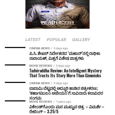
LATEST
POPULAR
GALLERY
CINEMA NEWS
5 days ago
ಪಿ.ಸಿ. ಶೇಖರ್ ನಿರ್ದೇಶನದ ‘ಮಹಾನ್’ನಲ್ಲಿ ರಾಧಿಕಾ
ನಾರಾಯಣ್, ಮಿತ್ರಗೆ ವಿಶೇಷ ಪಾತ್ರಗಳು
MOVIE REVIEWS
5 days ago
Tadviruddha Review: An Intelligent Mystery
That Trusts Its Story More Than Gimmicks
CINEMA NEWS
5 days ago
ಬಾದಾಮಿ ಬೆಟ್ಟದಲ್ಲಿ ಅದ್ಧೂರಿ ಹಾಡಿನ ಚಿತ್ರೀಕರಣ;
‘ಕರ್ಣಾಟಬಲಂ ಅಜೇಯಂ’ಗೆ ಸಾವಿರಾರು ಕಲಾವಿದರ
ಸಂಗಮ
MOVIE REVIEWS
7 years ago
ವಿಕೇಂಡ್‌ಗೊಂದು ಮನ ಮುಟ್ಟುವ ಚಿತ್ರ – ವಿಮರ್ಶೆ –
ರೇಟಿಂಗ್ – 3.25/5