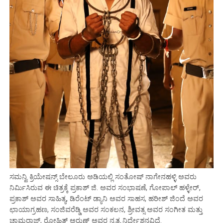
ಸಮನ್ವಿ ಕ್ರಿಯೇಷನ್ಸ್ ಬೇಲೂರು ಅಡಿಯಲ್ಲಿ ಸಂತೋಷ್ ನಾಗೇನಹಳ್ಳಿ ಅವರು
ನಿರ್ಮಿಸಿರುವ ಈ ಚಿತ್ರಕ್ಕೆ ಪ್ರಕಾಶ್ ಜಿ. ಅವರ ಸಂಭಾಷಣೆ, ಗೋಪಾಲ್ ಹಳ್ಳೇರ್,
ಪ್ರಕಾಶ್ ಅವರ ಸಾಹಿತ್ಯ, ಡಿರೆಂಟ್ ಡ್ಯಾನಿ ಅವರ ಸಾಹಸ, ಹರೀಶ್ ಜಿಂದೆ ಅವರ
ಛಾಯಾಗ್ರಹಣ, ಸಂಜಿವರೆಡ್ಡಿ ಅವರ ಸಂಕಲನ, ಶ್ರೀವತ್ಸ ಅವರ ಸಂಗೀತ ಮತ್ತು
ಚಾಮರಾಜ್, ರೋಹಿತ್ ಅರುಣ್ ಅವರ ನೃತ್ಯ ನಿರ್ದೇಶನವಿದೆ.